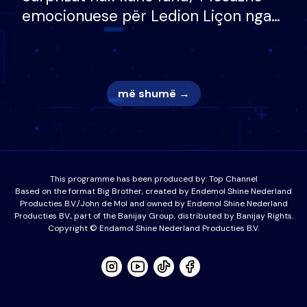
emocionuese për Ledion Liçon nga
nëna dhe fëmijët e tij, moderatori
nuk i mban dot lotët: Nuk meritoj…
më shumë →
This programme has been produced by:
Top Channel
Based on the format Big Brother, created by Endemol Shine Nederland
Producties B.V./John de Mol and owned by Endemol Shine Nederland
Producties BV., part of the Banijay Group, distributed by Banijay Rights.
Copyright © Endamol Shine Nederland Producties B.V.