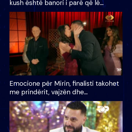
kush është banori i parë që lë
shtëpinë dhe humb mundësinë për
të fituar çmimin e madh
Emocione për Mirin, finalisti takohet
me prindërit, vajzën dhe
bashkëshorten: S’kemi ndonjë letër
divorci apo jo?