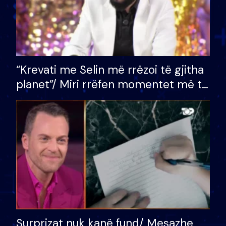
“Krevati me Selin më rrëzoi të gjitha
planet”/ Miri rrëfen momentet më të
bukura në shtëpinë e BB VIP: Do më
mungojë zilja e mëngjesit kur…
Surprizat nuk kanë fund/ Mesazhe