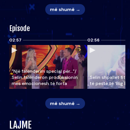
më shumë →
Episode
02:57
02:56
"Një falenderim special për…"/
Selin falënderon produksionin
Selin shpallet fitu
mes emocionesh të forta
të pestë të ‘Big Br
më shumë →
LAJME