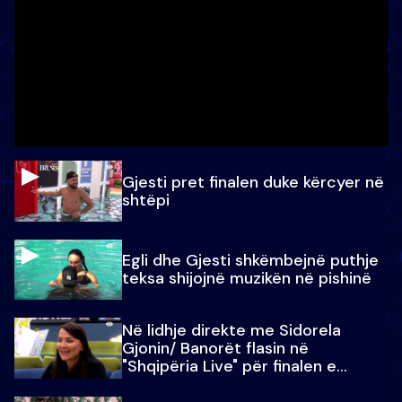
Gjesti pret finalen duke kërcyer në
shtëpi
Egli dhe Gjesti shkëmbejnë puthje
teksa shijojnë muzikën në pishinë
Në lidhje direkte me Sidorela
Gjonin/ Banorët flasin në
"Shqipëria Live" për finalen e
madhe