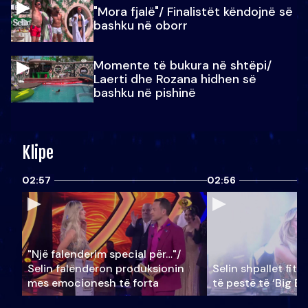
"Mora fjalë"/ Finalistët këndojnë së
bashku në oborr
Momente të bukura në shtëpi/
Laerti dhe Rozana hidhen së
bashku në pishinë
Klipe
02:57
02:56
"Një falenderim special për…"/
Selin falënderon produksionin
Selin shpallet fitu
mes emocionesh të forta
të pestë të ‘Big Br