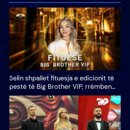
Selin shpallet fituesja e edicionit të
pestë të Big Brother VIP, rrëmben
çmimin e madh prej 100 mijë eurosh