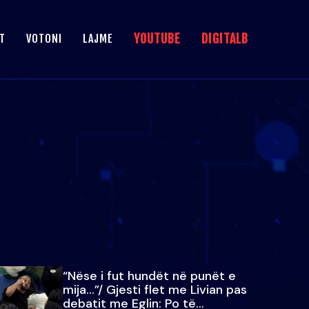
YOUTUBE
DIGITALB
T
VOTONI
LAJME
“Nëse i fut hundët në punët e
mija…”/ Gjesti flet me Livian pas
debatit me Eglin: Po të