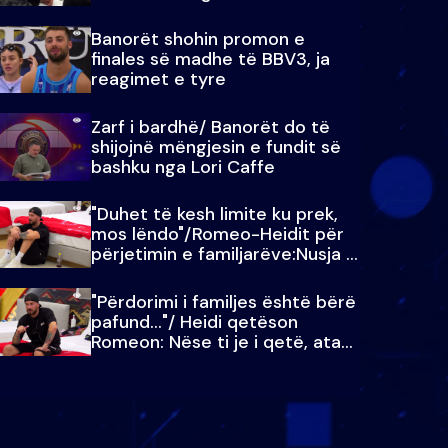
paralajmëroj
Banorët shohin promon e
finales së madhe të BBV3, ja
reagimet e tyre
Zarf i bardhë/ Banorët do të
shijojnë mëngjesin e fundit së
bashku nga Lori Caffe
"Duhet të kesh limite ku prek,
mos lëndo"/Romeo-Heidit për
përjetimin e familjarëve:Nusja e
Julit…
"Përdorimi i familjes është bërë
pafund…"/ Heidi qetëson
Romeon: Nëse ti je i qetë, ata
qetësohen