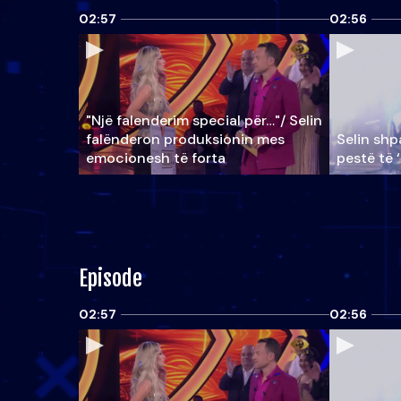
02:57
02:56
"Një falenderim special për…"/ Selin
falënderon produksionin mes
Selin shpa
emocionesh të forta
pestë të 
Episode
02:57
02:56