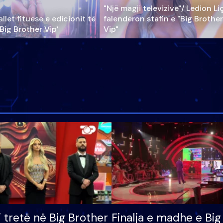
"Një magji televizive"/ Ledion Li
llet fituese e edicionit të
falenderon stafin e "Big Brother
‘Big Brother Vip’
Vip"
i tretë në Big Brother
Finalja e madhe e Big