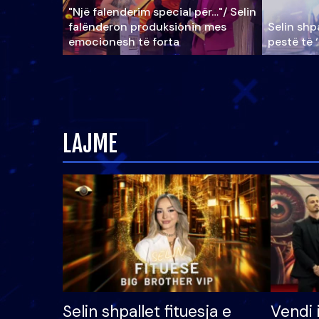
"Një falenderim special për…"/ Selin
falënderon produksionin mes
Selin shpa
emocionesh të forta
pestë të 
LAJME
Selin shpallet fituesja e
Vendi 