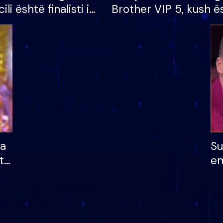
cili është finalisti i
Brother VIP 5, kush ë
 që lë shtëpinë
banori i parë që lë sh
dhe humb mundësinë
të fituar çmimin e m
ha
Su
të
em
më
në
nu