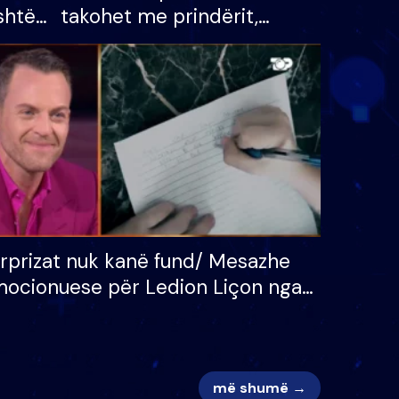
shtë
takohet me prindërit,
tëpinë
vajzën dhe bashkëshorten:
 për
S’kemi ndonjë letër divorci
adh
apo jo?
rprizat nuk kanë fund/ Mesazhe
ocionuese për Ledion Liçon nga
na dhe fëmijët e tij, moderatori
k i mban dot lotët: Nuk meritoj…
më shumë →