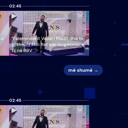
02:45
ço
"Faleminderit Vëllai i Madh dhe të
gjithë…"/ Miri flet për rrugëtimin e
tij në BBV
më shumë →
02:45