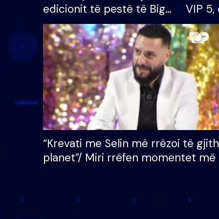
edicionit të pestë të Big
VIP 5, 
Brother VIP, rrëmben
radhës
çmimin e madh prej 100
mijë eurosh
“Krevati me Selin më rrëzoi të gjit
planet”/ Miri rrëfen momentet më 
bukura në shtëpinë e BB VIP: Do 
mungojë zilja e mëngjesit kur…