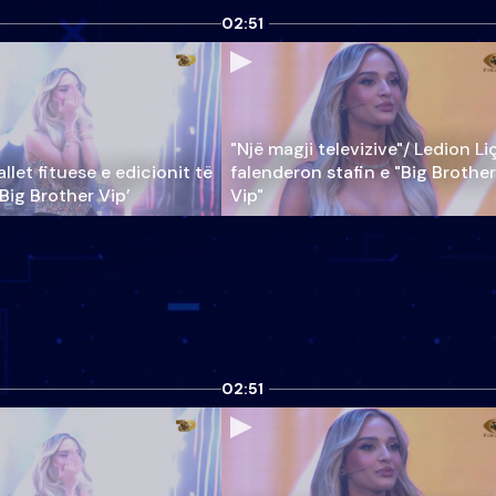
02:51
"Një magji televizive"/ Ledion Li
llet fituese e edicionit të
falenderon stafin e "Big Brother
‘Big Brother Vip’
Vip"
02:51