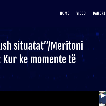
HOME
VIDEO
BANORË
ush situatat”/Meritoni
: Kur ke momente të