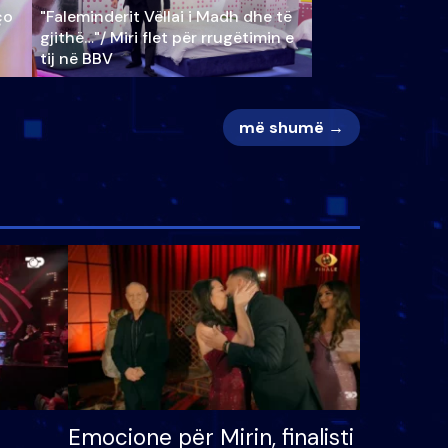
ço
"Faleminderit Vëllai i Madh dhe të
gjithë…"/ Miri flet për rrugëtimin e
tij në BBV
më shumë →
Emocione për Mirin, finalisti