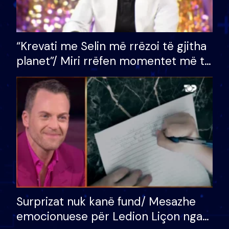
“Krevati me Selin më rrëzoi të gjitha
planet”/ Miri rrëfen momentet më të
bukura në shtëpinë e BB VIP: Do më
mungojë zilja e mëngjesit kur…
Surprizat nuk kanë fund/ Mesazhe
emocionuese për Ledion Liçon nga