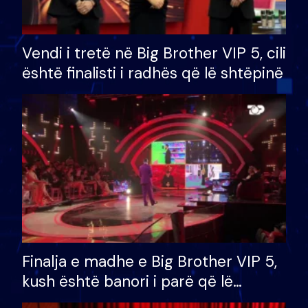
Vendi i tretë në Big Brother VIP 5, cili
është finalisti i radhës që lë shtëpinë
Finalja e madhe e Big Brother VIP 5,
kush është banori i parë që lë
shtëpinë dhe humb mundësinë për