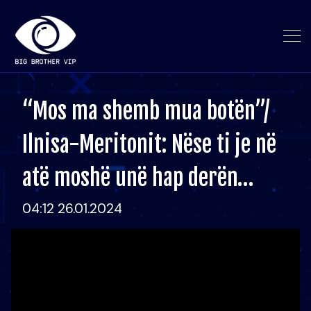
“Mos ma shemb mua botën”/
Ilnisa-Meritonit: Nëse ti je në
atë moshë unë hap derën…
04:12 26.01.2024