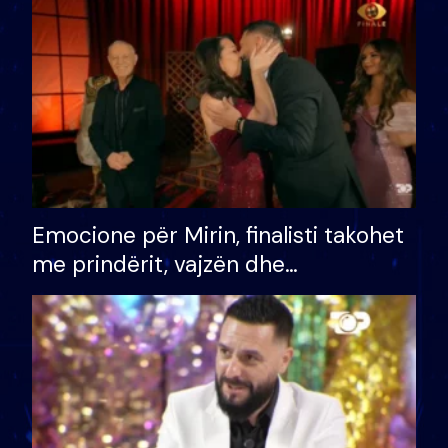
të fituar çmimin e madh
Emocione për Mirin, finalisti takohet
me prindërit, vajzën dhe
bashkëshorten: S’kemi ndonjë letër
divorci apo jo?