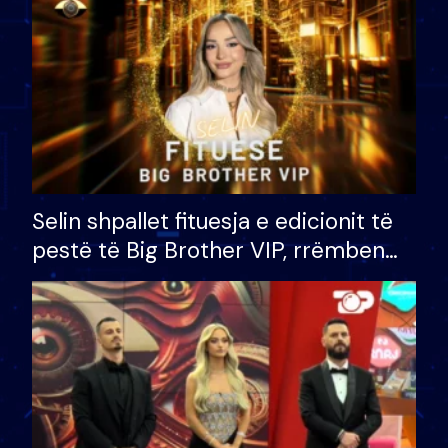
Selin shpallet fituesja e edicionit të
pestë të Big Brother VIP, rrëmben
çmimin e madh prej 100 mijë eurosh