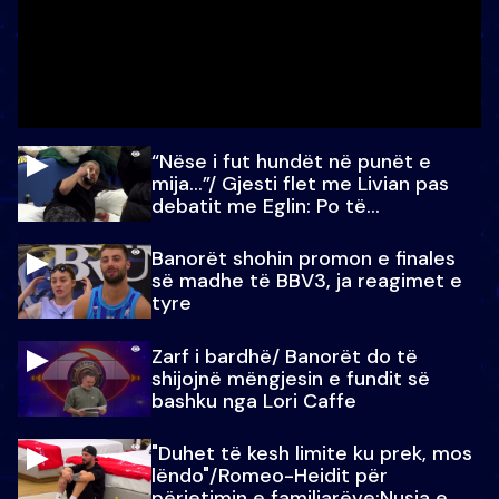
“Nëse i fut hundët në punët e
mija…”/ Gjesti flet me Livian pas
debatit me Eglin: Po të
paralajmëroj
Banorët shohin promon e finales
së madhe të BBV3, ja reagimet e
tyre
Zarf i bardhë/ Banorët do të
shijojnë mëngjesin e fundit së
bashku nga Lori Caffe
"Duhet të kesh limite ku prek, mos
lëndo"/Romeo-Heidit për
përjetimin e familjarëve:Nusja e