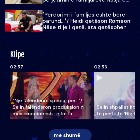
Julit…
"Përdorimi i familjes është bërë
pafund…"/ Heidi qetëson Romeon:
Nëse ti je i qetë, ata qetësohen
Klipe
02:57
02:56
"Një falenderim special për…"/
Selin falënderon produksionin
Selin shpallet fitu
mes emocionesh të forta
të pestë të ‘Big Br
më shumë →