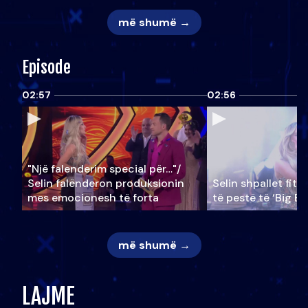
më shumë →
Episode
02:57
02:56
"Një falenderim special për…"/
Selin falënderon produksionin
Selin shpallet fitu
mes emocionesh të forta
të pestë të ‘Big Br
më shumë →
LAJME