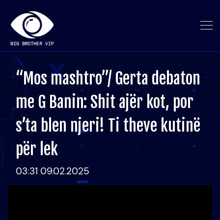
“Mos mashtro”/ Gerta debaton
me G Banin: Shit ajër kot, por
s’ta blen njeri! Ti theve kutinë
për lek
03:31 09.02.2025