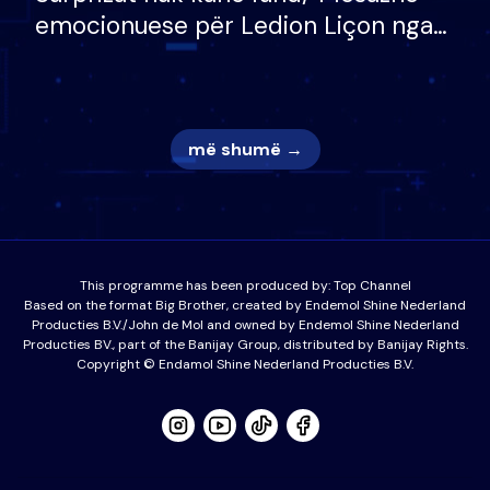
emocionuese për Ledion Liçon nga
nëna dhe fëmijët e tij, moderatori
nuk i mban dot lotët: Nuk meritoj…
më shumë →
This programme has been produced by:
Top Channel
Based on the format Big Brother, created by Endemol Shine Nederland
Producties B.V./John de Mol and owned by Endemol Shine Nederland
Producties BV., part of the Banijay Group, distributed by Banijay Rights.
Copyright © Endamol Shine Nederland Producties B.V.