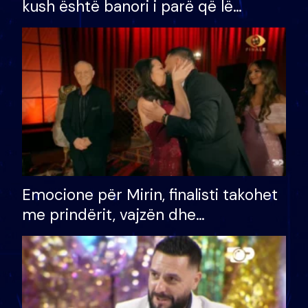
kush është banori i parë që lë
shtëpinë dhe humb mundësinë për
të fituar çmimin e madh
Emocione për Mirin, finalisti takohet
me prindërit, vajzën dhe
bashkëshorten: S’kemi ndonjë letër
divorci apo jo?