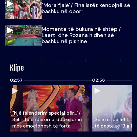
"Mora fjalë"/ Finalistët këndojnë së
bashku në oborr
Momente të bukura në shtëpi/
Laerti dhe Rozana hidhen së
bashku në pishinë
Klipe
02:57
02:56
"Një falenderim special për…"/
Selin falënderon produksionin
Selin shpallet fitu
mes emocionesh të forta
të pestë të ‘Big Br