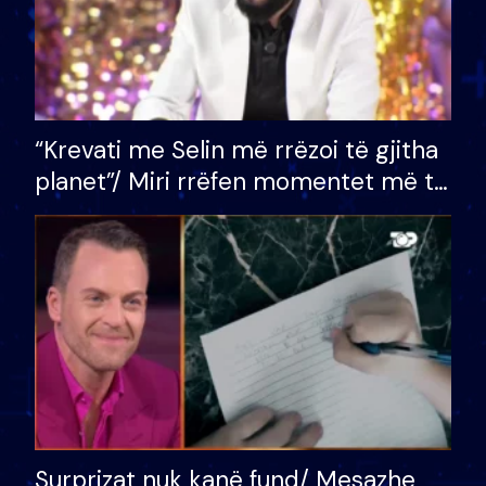
“Krevati me Selin më rrëzoi të gjitha
planet”/ Miri rrëfen momentet më të
bukura në shtëpinë e BB VIP: Do më
mungojë zilja e mëngjesit kur…
Surprizat nuk kanë fund/ Mesazhe