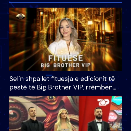
Selin shpallet fituesja e edicionit të
pestë të Big Brother VIP, rrëmben
çmimin e madh prej 100 mijë eurosh