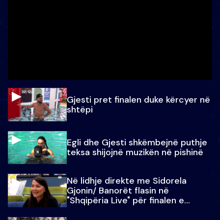
Gjesti pret finalen duke kërcyer në
shtëpi
Egli dhe Gjesti shkëmbejnë puthje
teksa shijojnë muzikën në pishinë
Në lidhje direkte me Sidorela
Gjonin/ Banorët flasin në
"Shqipëria Live" për finalen e
madhe