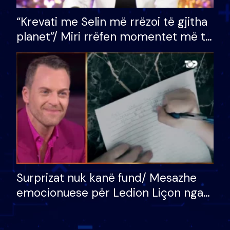
“Krevati me Selin më rrëzoi të gjitha
planet”/ Miri rrëfen momentet më të
bukura në shtëpinë e BB VIP: Do më
mungojë zilja e mëngjesit kur…
Surprizat nuk kanë fund/ Mesazhe
emocionuese për Ledion Liçon nga
nëna dhe fëmijët e tij, moderatori
nuk i mban dot lotët: Nuk meritoj…