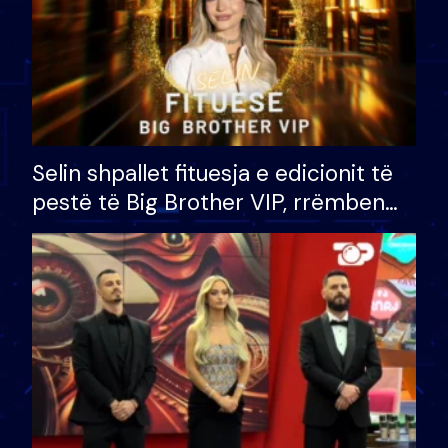
Selin shpallet fituesja e edicionit të
pestë të Big Brother VIP, rrëmben
çmimin e madh prej 100 mijë eurosh