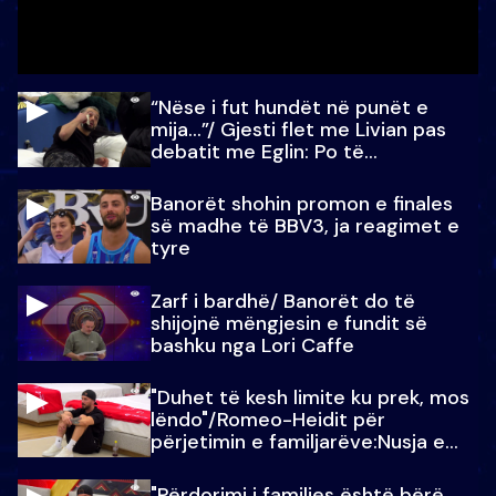
“Nëse i fut hundët në punët e
mija…”/ Gjesti flet me Livian pas
debatit me Eglin: Po të
paralajmëroj
Banorët shohin promon e finales
së madhe të BBV3, ja reagimet e
tyre
Zarf i bardhë/ Banorët do të
shijojnë mëngjesin e fundit së
bashku nga Lori Caffe
"Duhet të kesh limite ku prek, mos
lëndo"/Romeo-Heidit për
përjetimin e familjarëve:Nusja e
Julit…
"Përdorimi i familjes është bërë