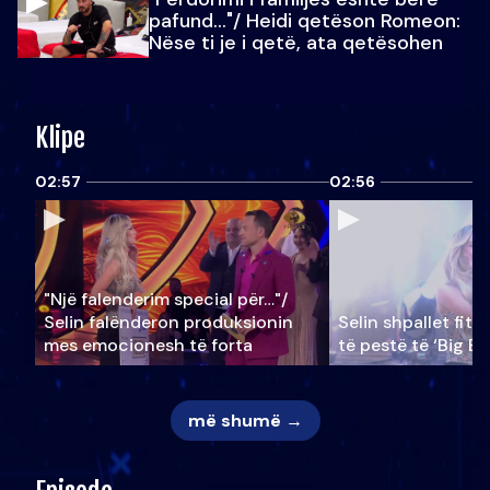
pafund…"/ Heidi qetëson Romeon:
Nëse ti je i qetë, ata qetësohen
Klipe
02:57
02:56
"Një falenderim special për…"/
Selin falënderon produksionin
Selin shpallet fitu
mes emocionesh të forta
të pestë të ‘Big Br
më shumë →