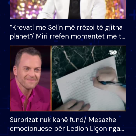
“Krevati me Selin më rrëzoi të gjitha
planet”/ Miri rrëfen momentet më të
bukura në shtëpinë e BB VIP: Do më
mungojë zilja e mëngjesit kur…
Surprizat nuk kanë fund/ Mesazhe
emocionuese për Ledion Liçon nga