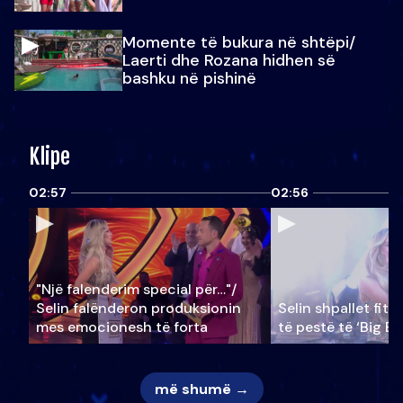
Momente të bukura në shtëpi/
Laerti dhe Rozana hidhen së
bashku në pishinë
Klipe
02:57
02:56
"Një falenderim special për…"/
Selin falënderon produksionin
Selin shpallet fitu
mes emocionesh të forta
të pestë të ‘Big Br
më shumë →