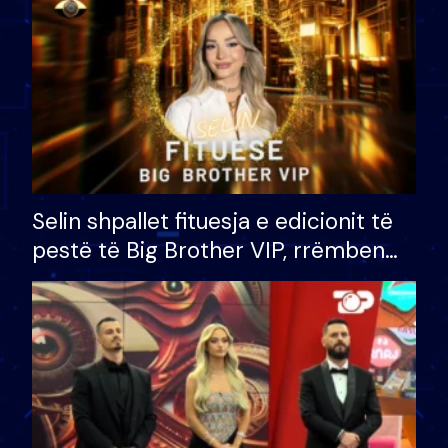
Selin shpallet fituesja e edicionit të
pestë të Big Brother VIP, rrëmben
çmimin e madh prej 100 mijë eurosh