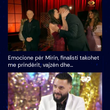
të fituar çmimin e madh
Emocione për Mirin, finalisti takohet
me prindërit, vajzën dhe
bashkëshorten: S’kemi ndonjë letër
divorci apo jo?