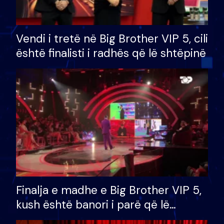
Vendi i tretë në Big Brother VIP 5, cili
është finalisti i radhës që lë shtëpinë
Finalja e madhe e Big Brother VIP 5,
kush është banori i parë që lë
shtëpinë dhe humb mundësinë për