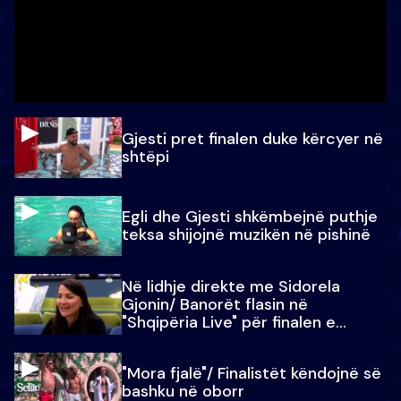
Gjesti pret finalen duke kërcyer në
shtëpi
Egli dhe Gjesti shkëmbejnë puthje
teksa shijojnë muzikën në pishinë
Në lidhje direkte me Sidorela
Gjonin/ Banorët flasin në
"Shqipëria Live" për finalen e
madhe
"Mora fjalë"/ Finalistët këndojnë së
bashku në oborr