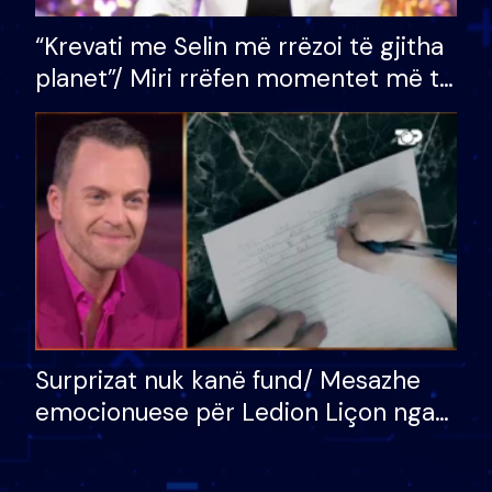
“Krevati me Selin më rrëzoi të gjitha
planet”/ Miri rrëfen momentet më të
bukura në shtëpinë e BB VIP: Do më
mungojë zilja e mëngjesit kur…
Surprizat nuk kanë fund/ Mesazhe
emocionuese për Ledion Liçon nga
nëna dhe fëmijët e tij, moderatori
nuk i mban dot lotët: Nuk meritoj…