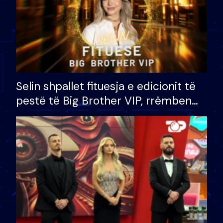
Selin shpallet fituesja e edicionit të
pestë të Big Brother VIP, rrëmben
çmimin e madh prej 100 mijë eurosh