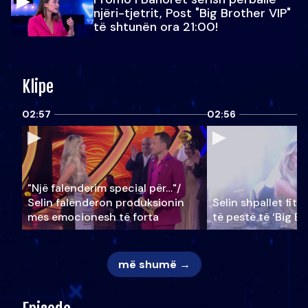
njëri-tjetrit, Post "Big Brother VIP"
të shtunën ora 21:00!
Klipe
02:57
02:56
"Një falenderim special për…"/
Selin falënderon produksionin
Selin shpallet fitu
mes emocionesh të forta
të pestë të ‘Big Br
më shumë →