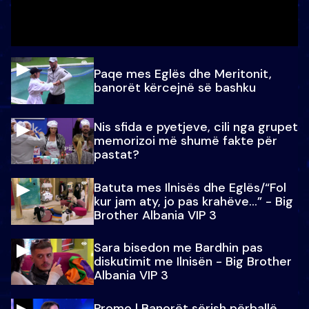
Paqe mes Eglës dhe Meritonit,
banorët kërcejnë së bashku
Nis sfida e pyetjeve, cili nga grupet
memorizoi më shumë fakte për
pastat?
Batuta mes Ilnisës dhe Eglës/“Fol
kur jam aty, jo pas krahëve…” - Big
Brother Albania VIP 3
Sara bisedon me Bardhin pas
diskutimit me Ilnisën - Big Brother
Albania VIP 3
Promo l Banorët sërish përballë