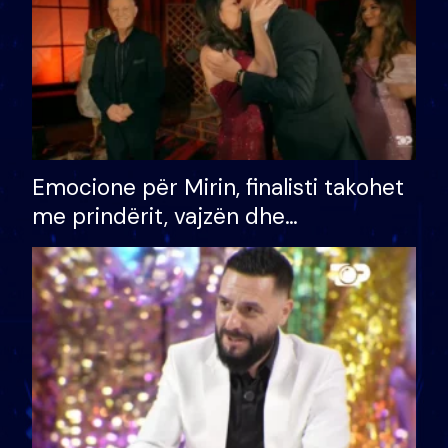
Emocione për Mirin, finalisti takohet
me prindërit, vajzën dhe
bashkëshorten: S’kemi ndonjë letër
divorci apo jo?