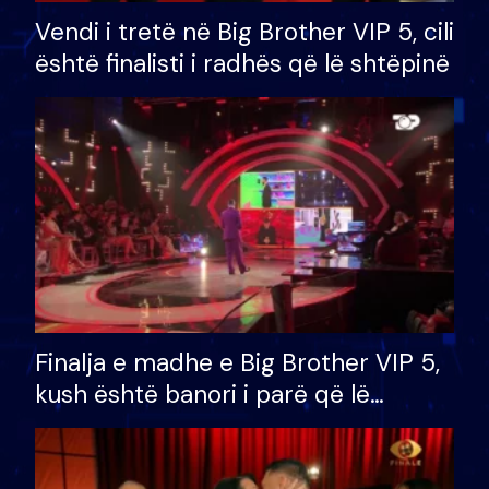
Vendi i tretë në Big Brother VIP 5, cili
është finalisti i radhës që lë shtëpinë
Finalja e madhe e Big Brother VIP 5,
kush është banori i parë që lë
shtëpinë dhe humb mundësinë për
të fituar çmimin e madh