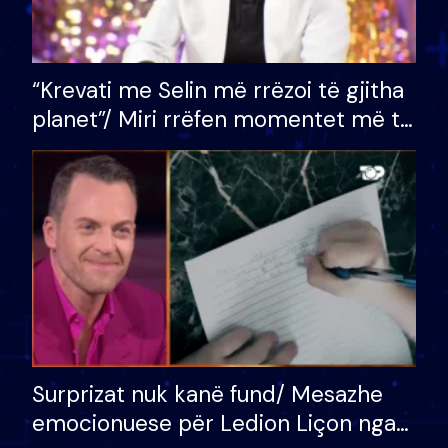
“Krevati me Selin më rrëzoi të gjitha
planet”/ Miri rrëfen momentet më të
bukura në shtëpinë e BB VIP: Do më
mungojë zilja e mëngjesit kur…
Surprizat nuk kanë fund/ Mesazhe
emocionuese për Ledion Liçon nga