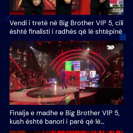
Vendi i tretë në Big Brother VIP 5, cili
është finalisti i radhës që lë shtëpinë
Finalja e madhe e Big Brother VIP 5,
kush është banori i parë që lë
shtëpinë dhe humb mundësinë për