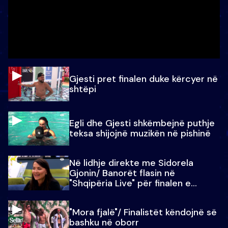
Gjesti pret finalen duke kërcyer në
shtëpi
Egli dhe Gjesti shkëmbejnë puthje
teksa shijojnë muzikën në pishinë
Në lidhje direkte me Sidorela
Gjonin/ Banorët flasin në
"Shqipëria Live" për finalen e
madhe
"Mora fjalë"/ Finalistët këndojnë së
bashku në oborr