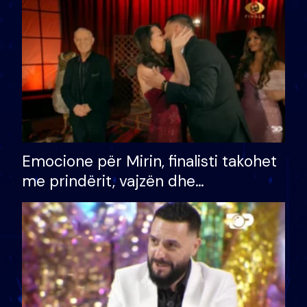
të fituar çmimin e madh
Emocione për Mirin, finalisti takohet
me prindërit, vajzën dhe
bashkëshorten: S’kemi ndonjë letër
divorci apo jo?