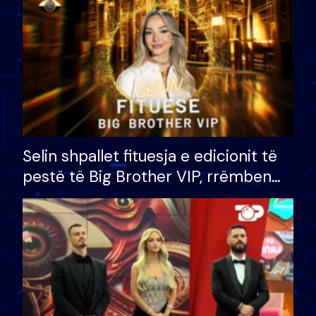
Selin shpallet fituesja e edicionit të
pestë të Big Brother VIP, rrëmben
çmimin e madh prej 100 mijë eurosh