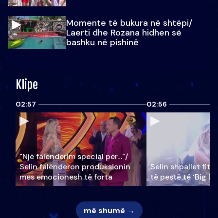
Momente të bukura në shtëpi/
Laerti dhe Rozana hidhen së
bashku në pishinë
Klipe
02:57
02:56
"Një falenderim special për…"/
Selin falënderon produksionin
Selin shpallet fitu
mes emocionesh të forta
të pestë të ‘Big Br
më shumë →