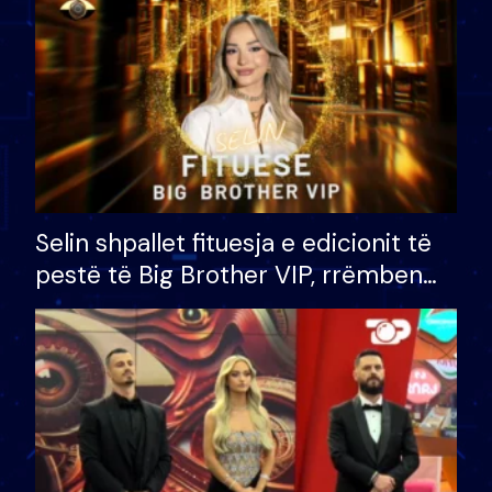
Selin shpallet fituesja e edicionit të
pestë të Big Brother VIP, rrëmben
çmimin e madh prej 100 mijë eurosh