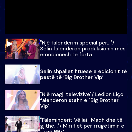
"Një falenderim special për…"/
Selin falënderon produksionin mes
emocionesh të forta
Selin shpallet fituese e edicionit të
pestë të ‘Big Brother Vip’
"Një magji televizive"/ Ledion Liço
falenderon stafin e "Big Brother
Vip"
"Faleminderit Vëllai i Madh dhe të
gjithë…"/ Miri flet për rrugëtimin e
tij në BBV