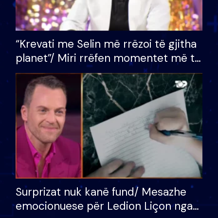
“Krevati me Selin më rrëzoi të gjitha
planet”/ Miri rrëfen momentet më të
bukura në shtëpinë e BB VIP: Do më
mungojë zilja e mëngjesit kur…
Surprizat nuk kanë fund/ Mesazhe
emocionuese për Ledion Liçon nga