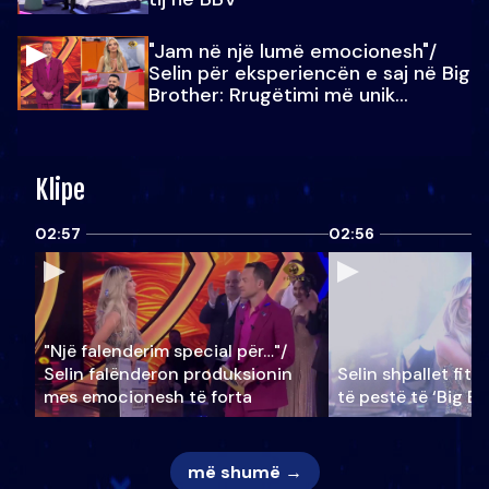
"Jam në një lumë emocionesh"/
Selin për eksperiencën e saj në Big
Brother: Rrugëtimi më unik…
Klipe
02:57
02:56
"Një falenderim special për…"/
Selin falënderon produksionin
Selin shpallet fitu
mes emocionesh të forta
të pestë të ‘Big Br
më shumë →