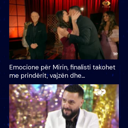
të fituar çmimin e madh
Emocione për Mirin, finalisti takohet
me prindërit, vajzën dhe
bashkëshorten: S’kemi ndonjë letër
divorci apo jo?