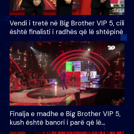
Vendi i tretë në Big Brother VIP 5, cili
është finalisti i radhës që lë shtëpinë
Finalja e madhe e Big Brother VIP 5,
kush është banori i parë që lë
shtëpinë dhe humb mundësinë për