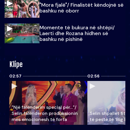
"Mora fjalë"/ Finalistët këndojnë së
bashku në oborr
Momente të bukura në shtëpi/
Laerti dhe Rozana hidhen së
bashku në pishinë
Klipe
02:57
02:56
"Një falenderim special për…"/
Selin falënderon produksionin
Selin shpallet fitu
mes emocionesh të forta
të pestë të ‘Big Br