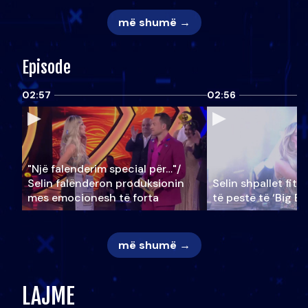
më shumë →
Episode
02:57
02:56
"Një falenderim special për…"/
Selin falënderon produksionin
Selin shpallet fitu
mes emocionesh të forta
të pestë të ‘Big Br
më shumë →
LAJME