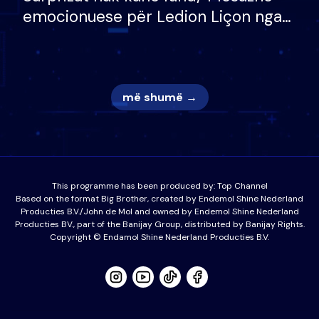
emocionuese për Ledion Liçon nga
nëna dhe fëmijët e tij, moderatori
nuk i mban dot lotët: Nuk meritoj…
më shumë →
This programme has been produced by:
Top Channel
Based on the format Big Brother, created by Endemol Shine Nederland
Producties B.V./John de Mol and owned by Endemol Shine Nederland
Producties BV., part of the Banijay Group, distributed by Banijay Rights.
Copyright © Endamol Shine Nederland Producties B.V.