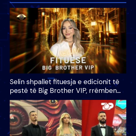
Selin shpallet fituesja e edicionit të
pestë të Big Brother VIP, rrëmben
çmimin e madh prej 100 mijë eurosh