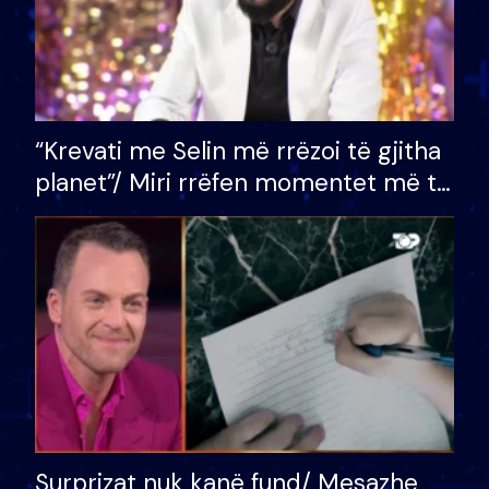
“Krevati me Selin më rrëzoi të gjitha
planet”/ Miri rrëfen momentet më të
bukura në shtëpinë e BB VIP: Do më
mungojë zilja e mëngjesit kur…
Surprizat nuk kanë fund/ Mesazhe