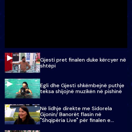
Gjesti pret finalen duke kërcyer në
shtëpi
Egli dhe Gjesti shkëmbejnë puthje
teksa shijojnë muzikën në pishinë
Në lidhje direkte me Sidorela
Gjonin/ Banorët flasin në
"Shqipëria Live" për finalen e
madhe