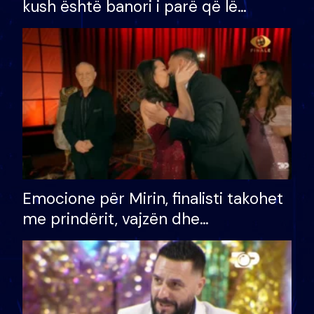
kush është banori i parë që lë
shtëpinë dhe humb mundësinë për
të fituar çmimin e madh
Emocione për Mirin, finalisti takohet
me prindërit, vajzën dhe
bashkëshorten: S’kemi ndonjë letër
divorci apo jo?