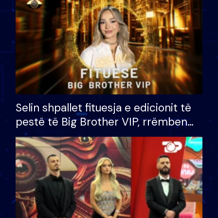
Selin shpallet fituesja e edicionit të
pestë të Big Brother VIP, rrëmben
çmimin e madh prej 100 mijë eurosh