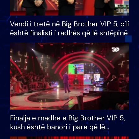
Vendi i tretë në Big Brother VIP 5, cili
është finalisti i radhës që lë shtëpinë
Finalja e madhe e Big Brother VIP 5,
kush është banori i parë që lë
shtëpinë dhe humb mundësinë për