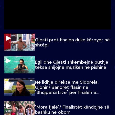
Gjesti pret finalen duke kërcyer në
shtëpi
Egli dhe Gjesti shkëmbejnë puthje
teksa shijojnë muzikën në pishinë
Në lidhje direkte me Sidorela
Gjonin/ Banorët flasin në
"Shqipëria Live" për finalen e
madhe
"Mora fjalë"/ Finalistët këndojnë së
bashku në oborr