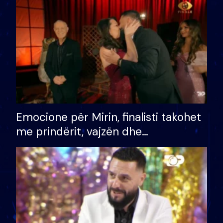
të fituar çmimin e madh
Emocione për Mirin, finalisti takohet
me prindërit, vajzën dhe
bashkëshorten: S’kemi ndonjë letër
divorci apo jo?