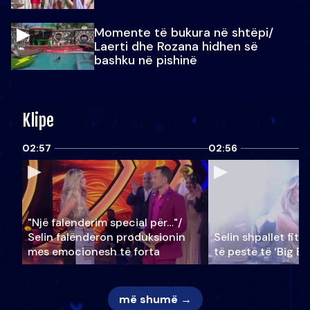
Momente të bukura në shtëpi/
Laerti dhe Rozana hidhen së
bashku në pishinë
Klipe
02:57
02:56
"Një falenderim special për…"/
Selin falënderon produksionin
Selin shpallet fitu
mes emocionesh të forta
të pestë të ‘Big Br
më shumë →