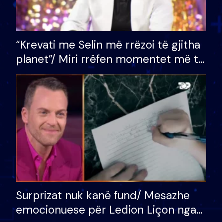
“Krevati me Selin më rrëzoi të gjitha
planet”/ Miri rrëfen momentet më të
bukura në shtëpinë e BB VIP: Do më
mungojë zilja e mëngjesit kur…
Surprizat nuk kanë fund/ Mesazhe
emocionuese për Ledion Liçon nga