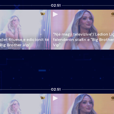
02:51
"Një magji televizive"/ Ledion Li
llet fituese e edicionit të
falenderon stafin e "Big Brother
‘Big Brother Vip’
Vip"
02:51