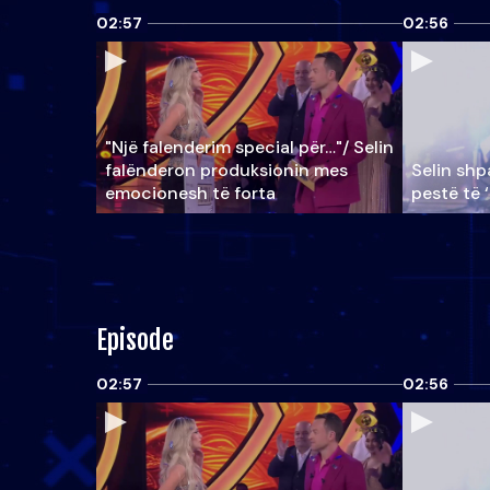
02:57
02:56
"Një falenderim special për…"/ Selin
falënderon produksionin mes
Selin shpa
emocionesh të forta
pestë të 
Episode
02:57
02:56