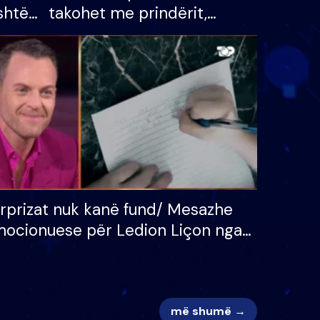
shtë
takohet me prindërit,
tëpinë
vajzën dhe bashkëshorten:
 për
S’kemi ndonjë letër divorci
adh
apo jo?
rprizat nuk kanë fund/ Mesazhe
ocionuese për Ledion Liçon nga
na dhe fëmijët e tij, moderatori
k i mban dot lotët: Nuk meritoj…
më shumë →