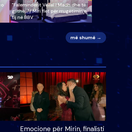
ço
"Faleminderit Vëllai i Madh dhe të
gjithë…"/ Miri flet për rrugëtimin e
tij në BBV
më shumë →
Emocione për Mirin, finalisti