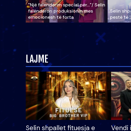
"Një falenderim special për…"/ Selin
falënderon produksionin mes
Selin shpa
emocionesh të forta
pestë të 
LAJME
Selin shpallet fituesja e
Vendi 