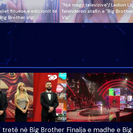
"Një magji televizive"/ Ledion Li
llet fituese e edicionit të
falenderon stafin e "Big Brother
‘Big Brother Vip’
Vip"
i tretë në Big Brother
Finalja e madhe e Big