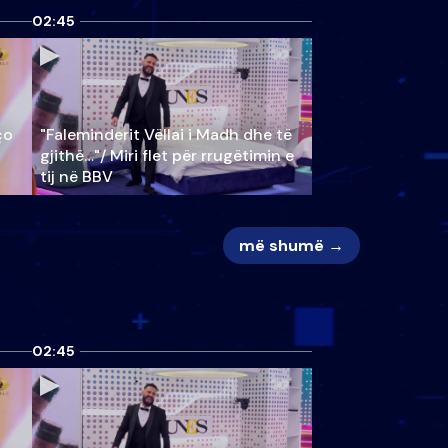
02:45
ço
"Faleminderit Vëllai i Madh dhe të
gjithë…"/ Miri flet për rrugëtimin e
tij në BBV
më shumë →
02:45