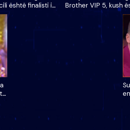
cili është finalisti i
Brother VIP 5, kush ë
 që lë shtëpinë
banori i parë që lë sh
dhe humb mundësinë
të fituar çmimin e m
ha
Su
të
em
më
në
nu