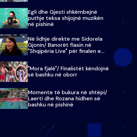
Egli dhe Gjesti shkëmbejnë
puthje teksa shijojnë muzikën
në pishinë
Në lidhje direkte me Sidorela
Gjonin/ Banorët flasin në
"Shqipëria Live" për finalen e
madhe
"Mora fjalë"/ Finalistët këndojnë
së bashku në oborr
Momente të bukura në shtëpi/
Laerti dhe Rozana hidhen së
bashku në pishinë