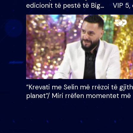
edicionit të pestë të Big
VIP 5, 
Brother VIP, rrëmben
radhës
çmimin e madh prej 100
mijë eurosh
“Krevati me Selin më rrëzoi të gjit
planet”/ Miri rrëfen momentet më 
bukura në shtëpinë e BB VIP: Do 
mungojë zilja e mëngjesit kur…