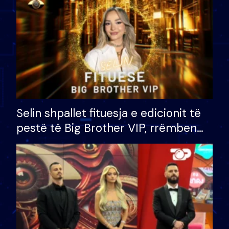
Selin shpallet fituesja e edicionit të
pestë të Big Brother VIP, rrëmben
çmimin e madh prej 100 mijë eurosh