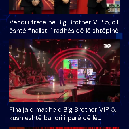
Vendi i tretë në Big Brother VIP 5, cili
është finalisti i radhës që lë shtëpinë
Finalja e madhe e Big Brother VIP 5,
kush është banori i parë që lë
shtëpinë dhe humb mundësinë për