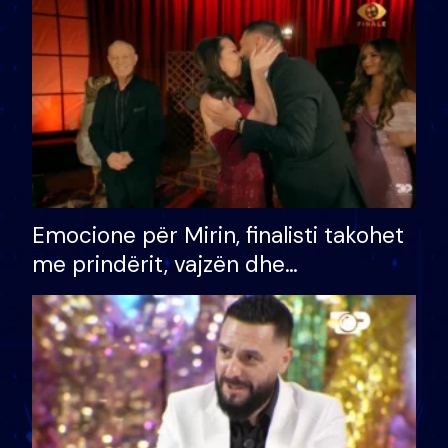
të fituar çmimin e madh
Emocione për Mirin, finalisti takohet
me prindërit, vajzën dhe
bashkëshorten: S’kemi ndonjë letër
divorci apo jo?