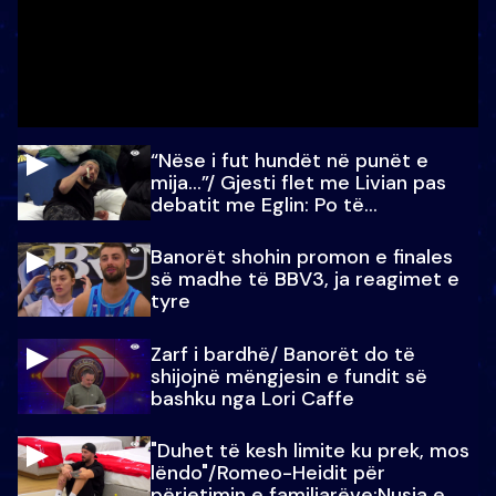
“Nëse i fut hundët në punët e
mija…”/ Gjesti flet me Livian pas
debatit me Eglin: Po të
paralajmëroj
Banorët shohin promon e finales
së madhe të BBV3, ja reagimet e
tyre
Zarf i bardhë/ Banorët do të
shijojnë mëngjesin e fundit së
bashku nga Lori Caffe
"Duhet të kesh limite ku prek, mos
lëndo"/Romeo-Heidit për
përjetimin e familjarëve:Nusja e