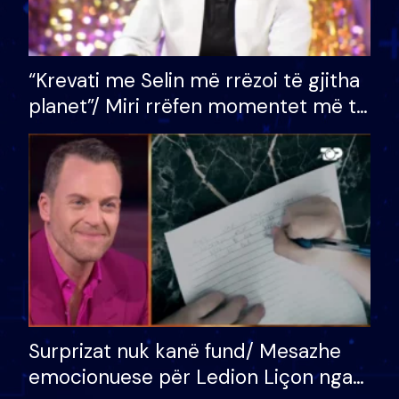
“Krevati me Selin më rrëzoi të gjitha
planet”/ Miri rrëfen momentet më të
bukura në shtëpinë e BB VIP: Do më
mungojë zilja e mëngjesit kur…
Surprizat nuk kanë fund/ Mesazhe
emocionuese për Ledion Liçon nga