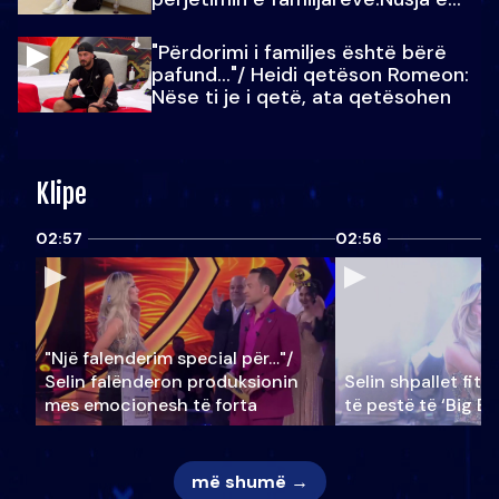
Julit…
"Përdorimi i familjes është bërë
pafund…"/ Heidi qetëson Romeon:
Nëse ti je i qetë, ata qetësohen
Klipe
02:57
02:56
"Një falenderim special për…"/
Selin falënderon produksionin
Selin shpallet fitu
mes emocionesh të forta
të pestë të ‘Big Br
më shumë →