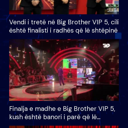
Vendi i tretë në Big Brother VIP 5, cili
është finalisti i radhës që lë shtëpinë
Finalja e madhe e Big Brother VIP 5,
kush është banori i parë që lë
shtëpinë dhe humb mundësinë për