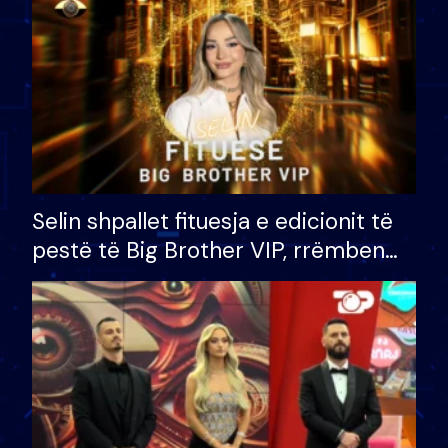
Selin shpallet fituesja e edicionit të
pestë të Big Brother VIP, rrëmben
çmimin e madh prej 100 mijë eurosh