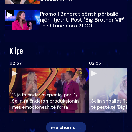
Promo l Banorët sërish përballë
njëri-tjetrit, Post "Big Brother VIP"
të shtunën ora 21:00!
Klipe
02:57
02:56
"Një falenderim special për…"/
Selin falënderon produksionin
Selin shpallet fitu
mes emocionesh të forta
të pestë të ‘Big Br
më shumë →