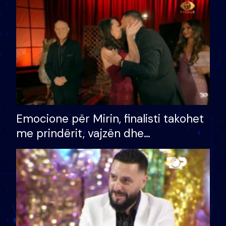
të fituar çmimin e madh
Emocione për Mirin, finalisti takohet
me prindërit, vajzën dhe
bashkëshorten: S’kemi ndonjë letër
divorci apo jo?