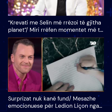
“Krevati me Selin më rrëzoi të gjitha
planet”/ Miri rrëfen momentet më të
bukura në shtëpinë e BB VIP: Do më
mungojë zilja e mëngjesit kur…
Surprizat nuk kanë fund/ Mesazhe
emocionuese për Ledion Liçon nga