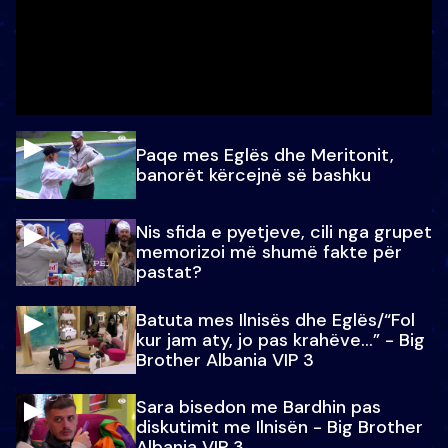
Paqe mes Eglës dhe Meritonit,
banorët kërcejnë së bashku
Nis sfida e pyetjeve, cili nga grupet
memorizoi më shumë fakte për
pastat?
Batuta mes Ilnisës dhe Eglës/“Fol
kur jam aty, jo pas krahëve…” - Big
Brother Albania VIP 3
Sara bisedon me Bardhin pas
diskutimit me Ilnisën - Big Brother
Albania VIP 3