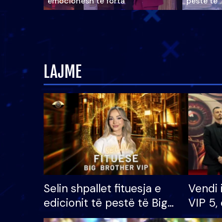
emocionesh të forta
pestë të 
LAJME
Selin shpallet fituesja e
Vendi 
edicionit të pestë të Big
VIP 5, 
Brother VIP, rrëmben
radhës