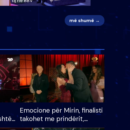
tij në BBV
më shumë →
Emocione për Mirin, finalisti
shtë
takohet me prindërit,
tëpinë
vajzën dhe bashkëshorten: