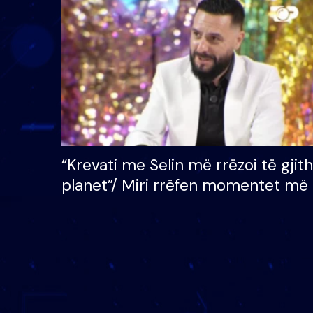
çmimin e madh prej 100
mijë eurosh
“Krevati me Selin më rrëzoi të gjit
planet”/ Miri rrëfen momentet më 
bukura në shtëpinë e BB VIP: Do 
mungojë zilja e mëngjesit kur…