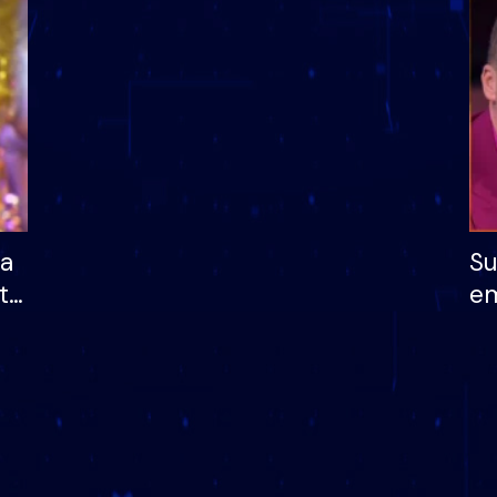
dhe humb mundësinë
të fituar çmimin e m
ha
Su
të
em
më
në
nu