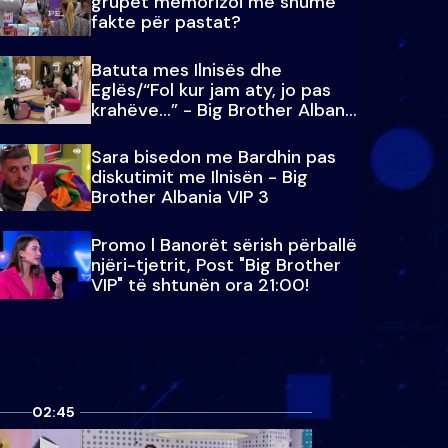
grupet memorizoi më shumë
fakte për pastat?
Batuta mes Ilnisës dhe
Eglës/“Fol kur jam aty, jo pas
krahëve…” - Big Brother Albania
VIP 3
Sara bisedon me Bardhin pas
diskutimit me Ilnisën - Big
Brother Albania VIP 3
Promo l Banorët sërish përballë
njëri-tjetrit, Post "Big Brother
VIP" të shtunën ora 21:00!
02:45