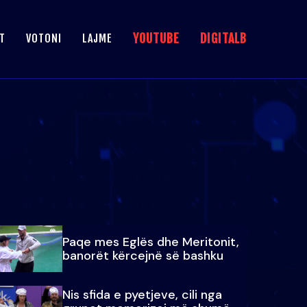
YOUTUBE
DIGITALB
T
VOTONI
LAJME
Paqe mes Eglës dhe Meritonit,
banorët kërcejnë së bashku
Nis sfida e pyetjeve, cili nga