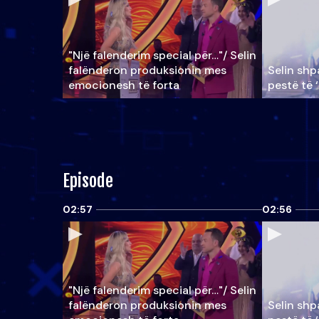
"Një falenderim special për…"/ Selin
falënderon produksionin mes
Selin shpa
emocionesh të forta
pestë të 
Episode
02:57
02:56
"Një falenderim special për…"/ Selin
falënderon produksionin mes
Selin shpa