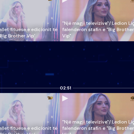
"Një magji televizive"/ Ledion Li
llet fituese e edicionit të
falenderon stafin e "Big Brother
‘Big Brother Vip’
Vip"
02:51
"Një magji televizive"/ Ledion Li
llet fituese e edicionit të
falenderon stafin e "Big Brother