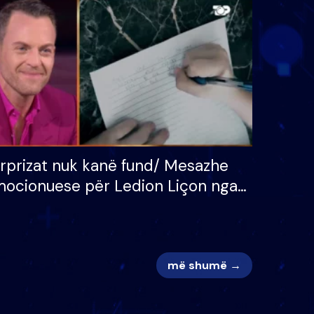
 për
S’kemi ndonjë letër divorci
adh
apo jo?
rprizat nuk kanë fund/ Mesazhe
ocionuese për Ledion Liçon nga
na dhe fëmijët e tij, moderatori
k i mban dot lotët: Nuk meritoj…
më shumë →