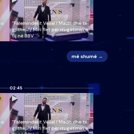
ço
"Faleminderit Vëllai i Madh dhe të
gjithë…"/ Miri flet për rrugëtimin e
tij në BBV
më shumë →
02:45
ço
"Faleminderit Vëllai i Madh dhe të
gjithë…"/ Miri flet për rrugëtimin e