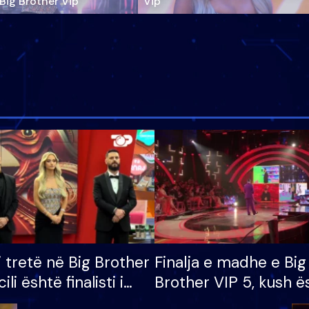
‘Big Brother Vip’
Vip"
i tretë në Big Brother
Finalja e madhe e Big
cili është finalisti i
Brother VIP 5, kush ë
 që lë shtëpinë
banori i parë që lë sh