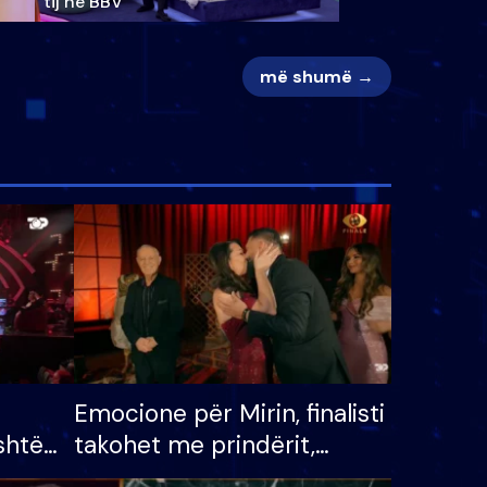
tij në BBV
më shumë →
Emocione për Mirin, finalisti
shtë
takohet me prindërit,
tëpinë
vajzën dhe bashkëshorten: