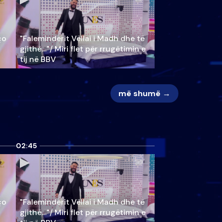
ço
"Faleminderit Vëllai i Madh dhe të
gjithë…"/ Miri flet për rrugëtimin e
tij në BBV
më shumë →
02:45
ço
"Faleminderit Vëllai i Madh dhe të
gjithë…"/ Miri flet për rrugëtimin e