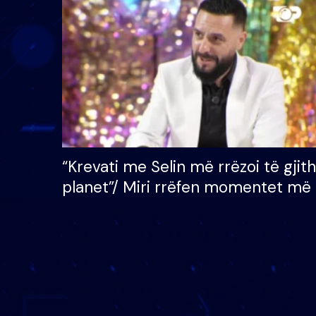
çmimin e madh prej 100
mijë eurosh
“Krevati me Selin më rrëzoi të gjit
planet”/ Miri rrëfen momentet më 
bukura në shtëpinë e BB VIP: Do 
mungojë zilja e mëngjesit kur…