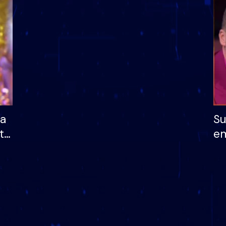
dhe humb mundësinë
të fituar çmimin e m
ha
Su
të
em
më
në
nu