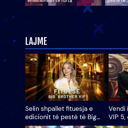
emocionesh të forta
pestë të 
LAJME
Selin shpallet fituesja e
Vendi 
edicionit të pestë të Big
VIP 5, 
Brother VIP, rrëmben
radhës