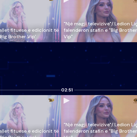
"Një magji televizive"/ Ledion Li
llet fituese e edicionit të
falenderon stafin e "Big Brother
‘Big Brother Vip’
Vip"
02:51
"Një magji televizive"/ Ledion Li
llet fituese e edicionit të
falenderon stafin e "Big Brother