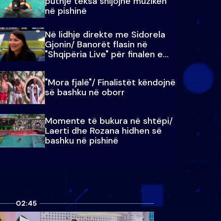
puthje teksa shijojnë muzikën
në pishinë
Në lidhje direkte me Sidorela
Gjonin/ Banorët flasin në
"Shqipëria Live" për finalen e
madhe
"Mora fjalë"/ Finalistët këndojnë
së bashku në oborr
Momente të bukura në shtëpi/
Laerti dhe Rozana hidhen së
bashku në pishinë
02:45