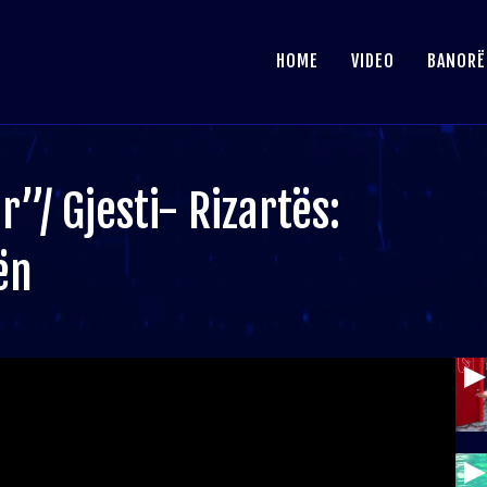
HOME
VIDEO
BANORË
”/ Gjesti- Rizartës:
ën