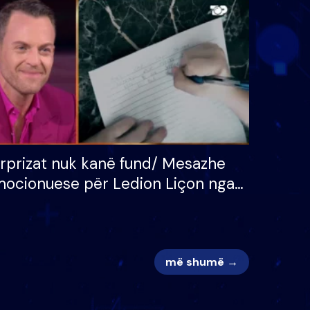
 për
S’kemi ndonjë letër divorci
adh
apo jo?
rprizat nuk kanë fund/ Mesazhe
ocionuese për Ledion Liçon nga
na dhe fëmijët e tij, moderatori
k i mban dot lotët: Nuk meritoj…
më shumë →