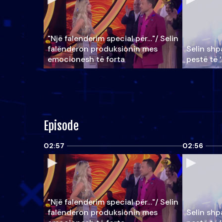
"Një falenderim special për…"/ Selin
falënderon produksionin mes
Selin shpa
emocionesh të forta
pestë të 
Episode
02:57
02:56
"Një falenderim special për…"/ Selin
falënderon produksionin mes
Selin shpa