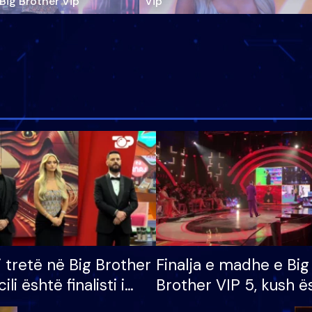
‘Big Brother Vip’
Vip"
i tretë në Big Brother
Finalja e madhe e Big
cili është finalisti i
Brother VIP 5, kush ë
 që lë shtëpinë
banori i parë që lë sh