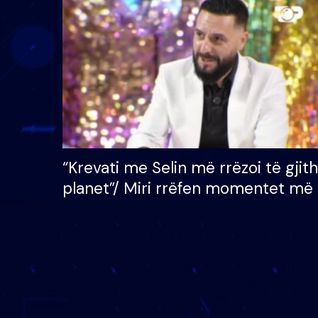
çmimin e madh prej 100
mijë eurosh
“Krevati me Selin më rrëzoi të gjit
planet”/ Miri rrëfen momentet më 
bukura në shtëpinë e BB VIP: Do 
mungojë zilja e mëngjesit kur…