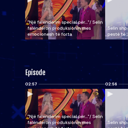
"Një falenderim special për…"/ Selin
falënderon produksionin mes
Selin shpa
emocionesh të forta
pestë të 
Episode
02:57
02:56
"Një falenderim special për…"/ Selin
falënderon produksionin mes
Selin shpa