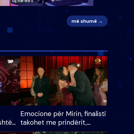
tij në BBV
më shumë →
Emocione për Mirin, finalisti
shtë
takohet me prindërit,
tëpinë
vajzën dhe bashkëshorten: