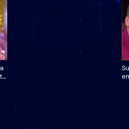
dhe humb mundësinë
të fituar çmimin e m
ha
Su
të
em
më
në
nu