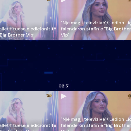
"Një magji televizive"/ Ledion Li
llet fituese e edicionit të
falenderon stafin e "Big Brother
‘Big Brother Vip’
Vip"
02:51
"Një magji televizive"/ Ledion Li
llet fituese e edicionit të
falenderon stafin e "Big Brother