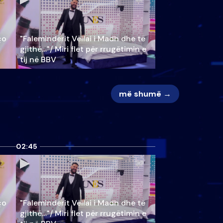
ço
"Faleminderit Vëllai i Madh dhe të
gjithë…"/ Miri flet për rrugëtimin e
tij në BBV
më shumë →
02:45
ço
"Faleminderit Vëllai i Madh dhe të
gjithë…"/ Miri flet për rrugëtimin e