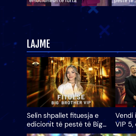
emocionesh të forta
pestë të 
LAJME
Selin shpallet fituesja e
Vendi 
edicionit të pestë të Big
VIP 5, 
Brother VIP, rrëmben
radhës