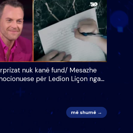
 për
S’kemi ndonjë letër divorci
adh
apo jo?
rprizat nuk kanë fund/ Mesazhe
ocionuese për Ledion Liçon nga
na dhe fëmijët e tij, moderatori
k i mban dot lotët: Nuk meritoj…
më shumë →