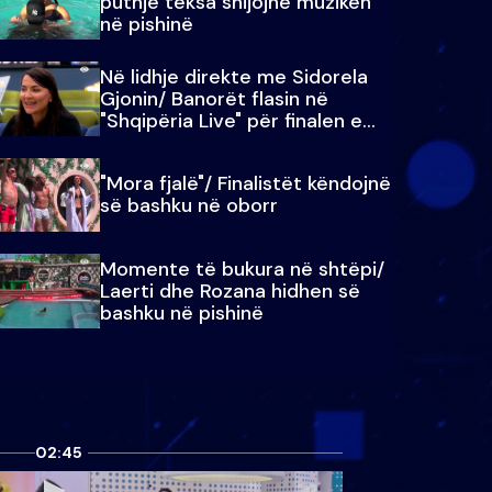
puthje teksa shijojnë muzikën
në pishinë
Në lidhje direkte me Sidorela
Gjonin/ Banorët flasin në
"Shqipëria Live" për finalen e
madhe
"Mora fjalë"/ Finalistët këndojnë
së bashku në oborr
Momente të bukura në shtëpi/
Laerti dhe Rozana hidhen së
bashku në pishinë
02:45