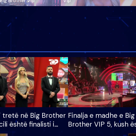
‘Big Brother Vip’
Vip"
i tretë në Big Brother
Finalja e madhe e Big
cili është finalisti i
Brother VIP 5, kush ë
 që lë shtëpinë
banori i parë që lë sh