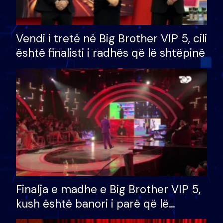
Vendi i tretë në Big Brother VIP 5, cili
është finalisti i radhës që lë shtëpinë
Finalja e madhe e Big Brother VIP 5,
kush është banori i parë që lë
shtëpinë dhe humb mundësinë për