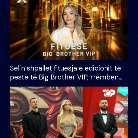
Selin shpallet fituesja e edicionit të
pestë të Big Brother VIP, rrëmben
çmimin e madh prej 100 mijë eurosh