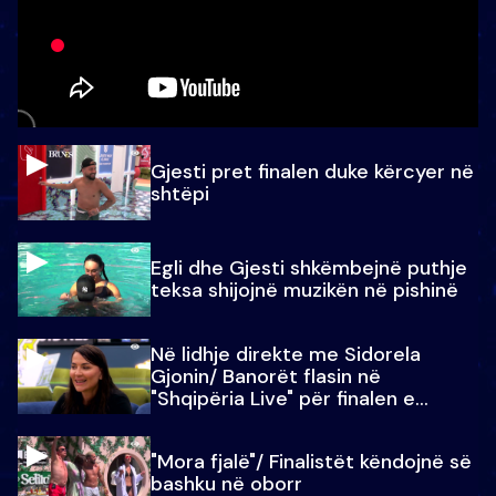
Gjesti pret finalen duke kërcyer në
shtëpi
Egli dhe Gjesti shkëmbejnë puthje
teksa shijojnë muzikën në pishinë
Në lidhje direkte me Sidorela
Gjonin/ Banorët flasin në
"Shqipëria Live" për finalen e
madhe
"Mora fjalë"/ Finalistët këndojnë së
bashku në oborr