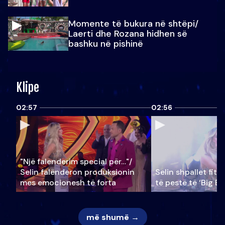
Momente të bukura në shtëpi/
Laerti dhe Rozana hidhen së
bashku në pishinë
Klipe
02:57
02:56
"Një falenderim special për…"/
Selin falënderon produksionin
Selin shpallet fitu
mes emocionesh të forta
të pestë të ‘Big Br
më shumë →