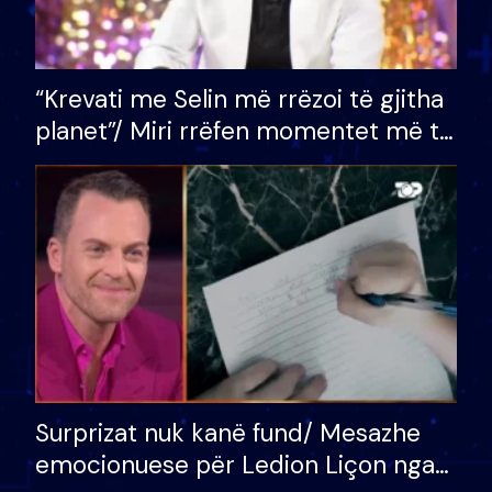
“Krevati me Selin më rrëzoi të gjitha
planet”/ Miri rrëfen momentet më të
bukura në shtëpinë e BB VIP: Do më
mungojë zilja e mëngjesit kur…
Surprizat nuk kanë fund/ Mesazhe
emocionuese për Ledion Liçon nga