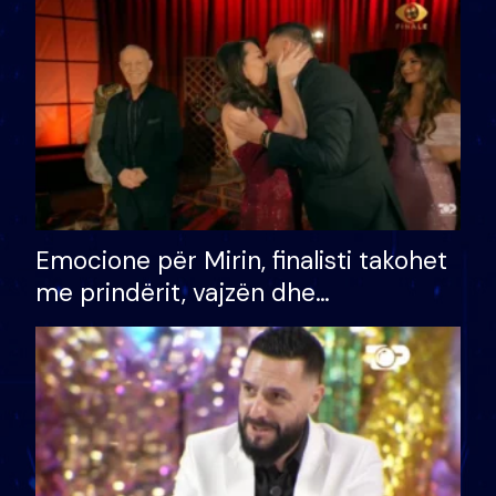
të fituar çmimin e madh
Emocione për Mirin, finalisti takohet
me prindërit, vajzën dhe
bashkëshorten: S’kemi ndonjë letër
divorci apo jo?