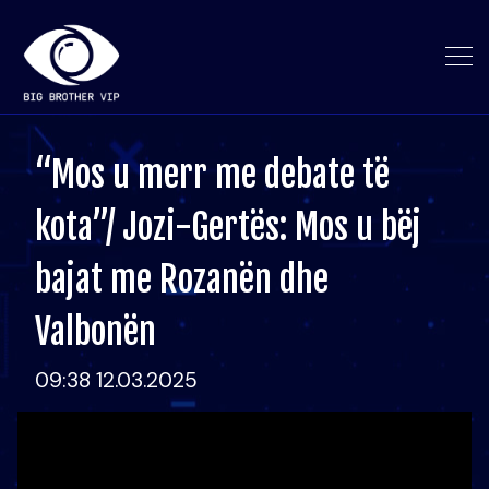
“Mos u merr me debate të
kota”/ Jozi-Gertës: Mos u bëj
bajat me Rozanën dhe
Valbonën
09:38 12.03.2025