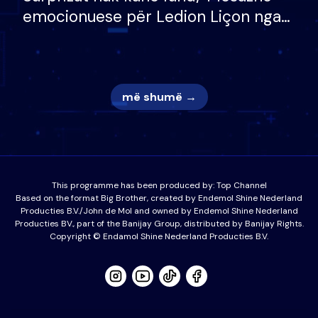
emocionuese për Ledion Liçon nga
nëna dhe fëmijët e tij, moderatori
nuk i mban dot lotët: Nuk meritoj…
më shumë →
This programme has been produced by:
Top Channel
Based on the format Big Brother, created by Endemol Shine Nederland
Producties B.V./John de Mol and owned by Endemol Shine Nederland
Producties BV., part of the Banijay Group, distributed by Banijay Rights.
Copyright © Endamol Shine Nederland Producties B.V.