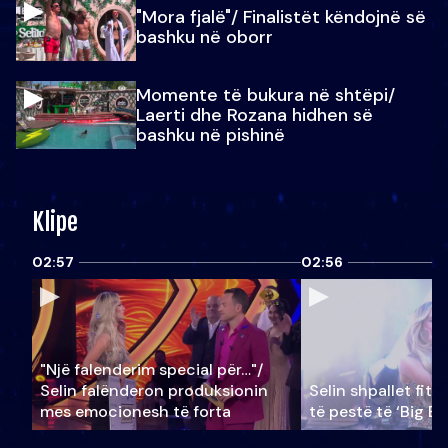
"Mora fjalë"/ Finalistët këndojnë së
bashku në oborr
Momente të bukura në shtëpi/
Laerti dhe Rozana hidhen së
bashku në pishinë
Klipe
02:57
02:56
"Një falenderim special për…"/
Selin falënderon produksionin
Selin shpallet fitu
mes emocionesh të forta
të pestë të ‘Big Br