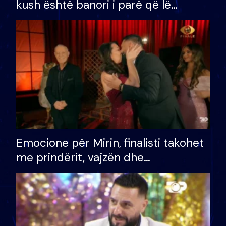
kush është banori i parë që lë
shtëpinë dhe humb mundësinë për
të fituar çmimin e madh
Emocione për Mirin, finalisti takohet
me prindërit, vajzën dhe
bashkëshorten: S’kemi ndonjë letër
divorci apo jo?