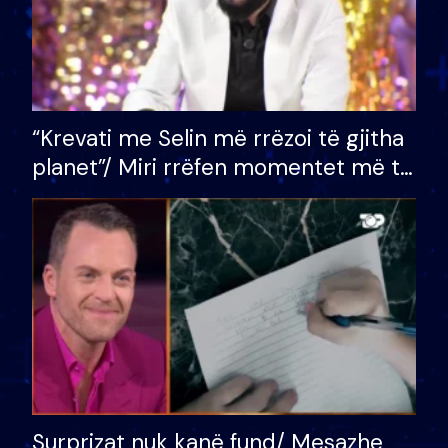
“Krevati me Selin më rrëzoi të gjitha
planet”/ Miri rrëfen momentet më të
bukura në shtëpinë e BB VIP: Do më
mungojë zilja e mëngjesit kur…
Surprizat nuk kanë fund/ Mesazhe