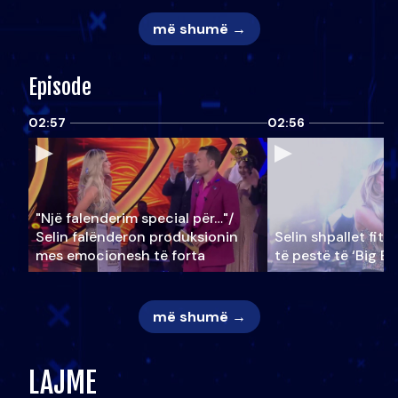
më shumë →
Episode
02:57
02:56
"Një falenderim special për…"/
Selin falënderon produksionin
Selin shpallet fitu
mes emocionesh të forta
të pestë të ‘Big Br
më shumë →
LAJME