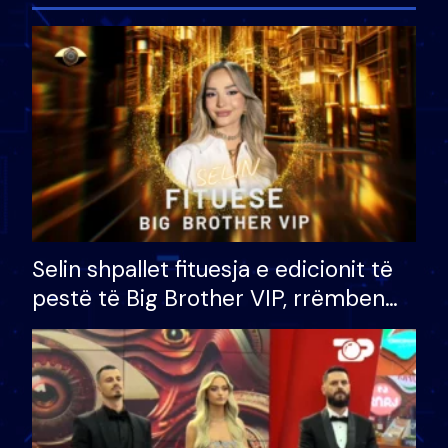
Selin shpallet fituesja e edicionit të
pestë të Big Brother VIP, rrëmben
çmimin e madh prej 100 mijë eurosh