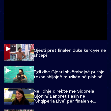
Gjesti pret finalen duke kërcyer në
shtëpi
Egli dhe Gjesti shkëmbejnë puthje
teksa shijojnë muzikën në pishinë
Në lidhje direkte me Sidorela
Gjonin/ Banorët flasin në
"Shqipëria Live" për finalen e
madhe