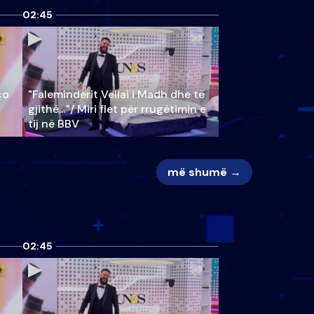
02:45
ço
"Faleminderit Vëllai i Madh dhe të
gjithë…"/ Miri flet për rrugëtimin e
tij në BBV
më shumë →
02:45