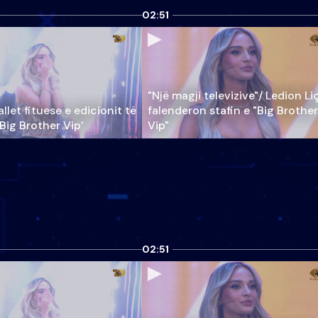
02:51
"Një magji televizive"/ Ledion Li
llet fituese e edicionit të
falenderon stafin e "Big Brother
‘Big Brother Vip’
Vip"
02:51