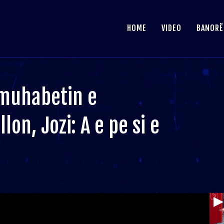
HOME
VIDEO
BANORË
muhabetin e
lon, Jozi: A e pe si e