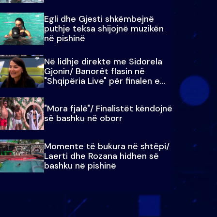
Egli dhe Gjesti shkëmbejnë
puthje teksa shijojnë muzikën
në pishinë
Në lidhje direkte me Sidorela
Gjonin/ Banorët flasin në
"Shqipëria Live" për finalen e
madhe
"Mora fjalë"/ Finalistët këndojnë
së bashku në oborr
Momente të bukura në shtëpi/
Laerti dhe Rozana hidhen së
bashku në pishinë