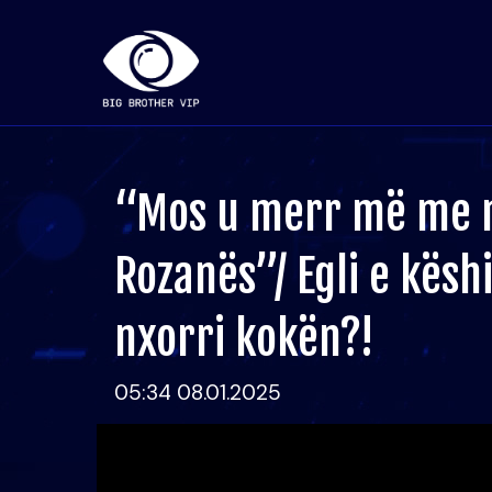
“Mos u merr më me 
Rozanës”/ Egli e këshil
nxorri kokën?!
05:34 08.01.2025