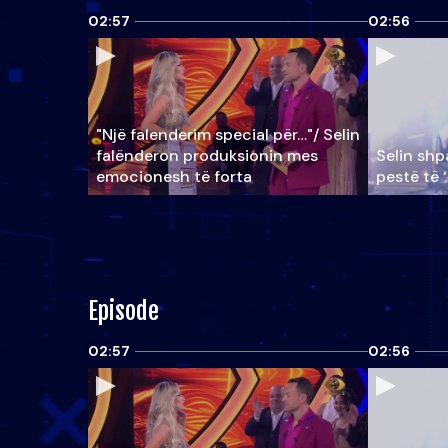
02:57
02:56
"Një falenderim special për…"/ Selin
falënderon produksionin mes
Selin shpa
emocionesh të forta
pestë të 
Episode
02:57
02:56