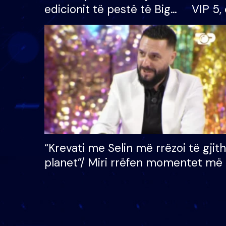
edicionit të pestë të Big
VIP 5, 
Brother VIP, rrëmben
radhës
çmimin e madh prej 100
mijë eurosh
“Krevati me Selin më rrëzoi të gjit
planet”/ Miri rrëfen momentet më 
bukura në shtëpinë e BB VIP: Do 
mungojë zilja e mëngjesit kur…