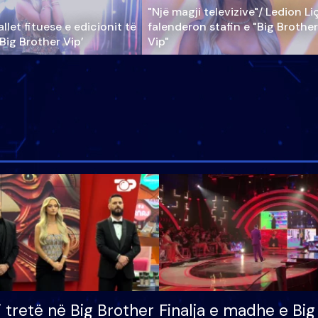
"Një magji televizive"/ Ledion Li
llet fituese e edicionit të
falenderon stafin e "Big Brother
‘Big Brother Vip’
Vip"
i tretë në Big Brother
Finalja e madhe e Big