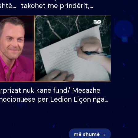
shtë
takohet me prindërit,
tëpinë
vajzën dhe bashkëshorten:
 për
S’kemi ndonjë letër divorci
adh
apo jo?
rprizat nuk kanë fund/ Mesazhe
ocionuese për Ledion Liçon nga
na dhe fëmijët e tij, moderatori
k i mban dot lotët: Nuk meritoj…
më shumë →