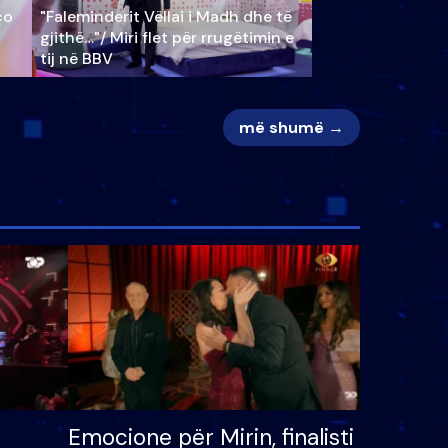
ço
"Faleminderit Vëllai i Madh dhe të
gjithë…"/ Miri flet për rrugëtimin e
tij në BBV
më shumë →
Emocione për Mirin, finalisti