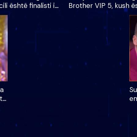
cili është finalisti i
Brother VIP 5, kush ë
 që lë shtëpinë
banori i parë që lë sh
dhe humb mundësinë
të fituar çmimin e m
ha
Su
të
em
më
në
nu