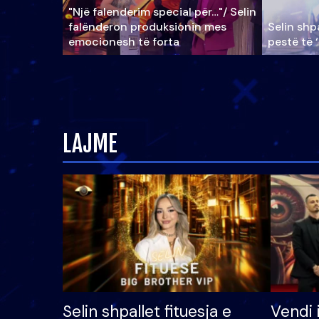
"Një falenderim special për…"/ Selin
falënderon produksionin mes
Selin shpa
emocionesh të forta
pestë të 
LAJME
Selin shpallet fituesja e
Vendi 