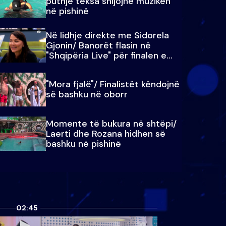
puthje teksa shijojnë muzikën
në pishinë
Në lidhje direkte me Sidorela
Gjonin/ Banorët flasin në
"Shqipëria Live" për finalen e
madhe
"Mora fjalë"/ Finalistët këndojnë
së bashku në oborr
Momente të bukura në shtëpi/
Laerti dhe Rozana hidhen së
bashku në pishinë
02:45