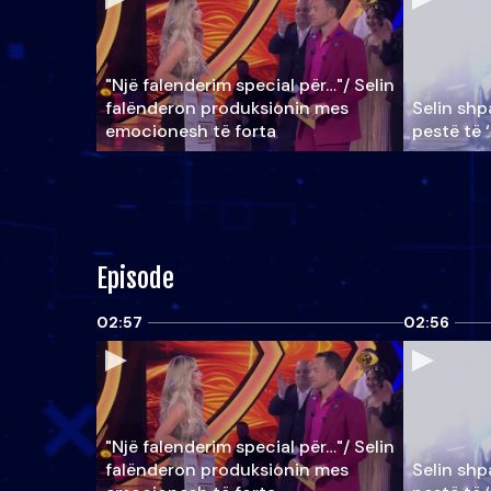
"Një falenderim special për…"/ Selin
falënderon produksionin mes
Selin shpa
emocionesh të forta
pestë të 
Episode
02:57
02:56
"Një falenderim special për…"/ Selin
falënderon produksionin mes
Selin shpa