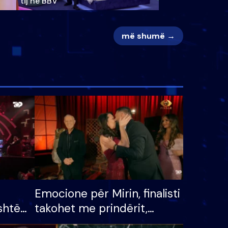
tij në BBV
më shumë →
Emocione për Mirin, finalisti
shtë
takohet me prindërit,
tëpinë
vajzën dhe bashkëshorten: