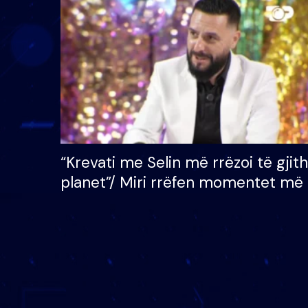
çmimin e madh prej 100
mijë eurosh
“Krevati me Selin më rrëzoi të gjit
planet”/ Miri rrëfen momentet më 
bukura në shtëpinë e BB VIP: Do 
mungojë zilja e mëngjesit kur…