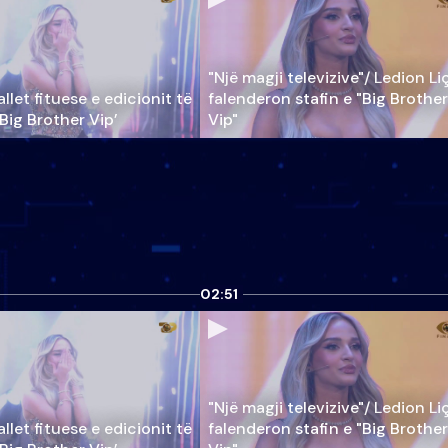
"Një magji televizive"/ Ledion Li
llet fituese e edicionit të
falenderon stafin e "Big Brother
‘Big Brother Vip’
Vip"
02:51
"Një magji televizive"/ Ledion Li
llet fituese e edicionit të
falenderon stafin e "Big Brother