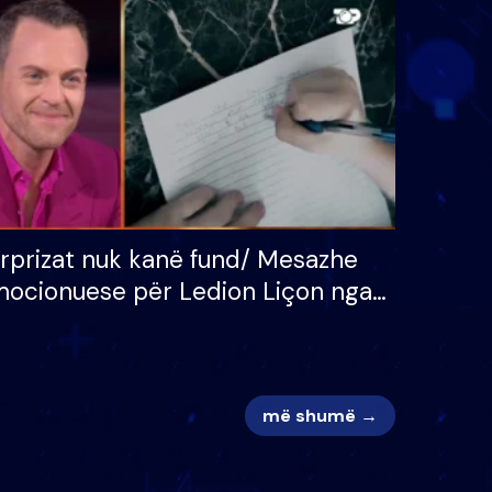
 për
S’kemi ndonjë letër divorci
adh
apo jo?
rprizat nuk kanë fund/ Mesazhe
ocionuese për Ledion Liçon nga
na dhe fëmijët e tij, moderatori
k i mban dot lotët: Nuk meritoj…
më shumë →