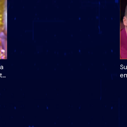
dhe humb mundësinë
të fituar çmimin e m
ha
Su
të
em
më
në
nu