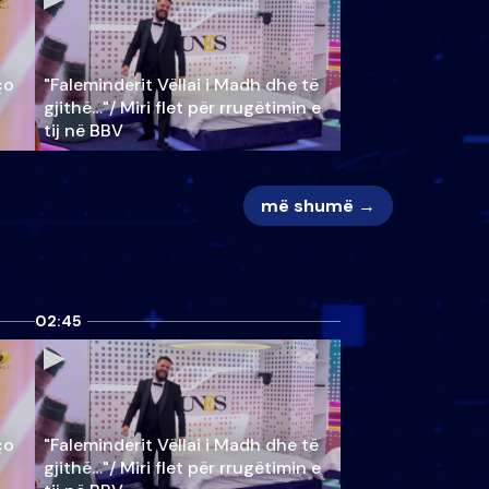
ço
"Faleminderit Vëllai i Madh dhe të
gjithë…"/ Miri flet për rrugëtimin e
tij në BBV
më shumë →
02:45
ço
"Faleminderit Vëllai i Madh dhe të
gjithë…"/ Miri flet për rrugëtimin e