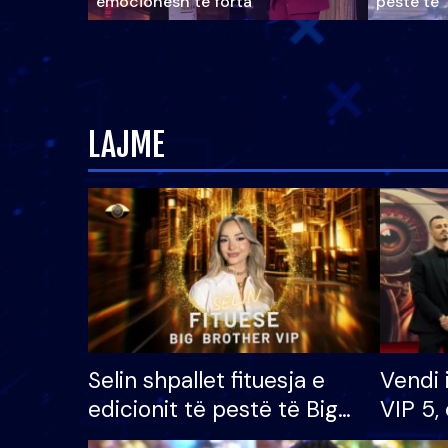
emocionesh të forta
pestë të 
LAJME
Selin shpallet fituesja e
Vendi 
edicionit të pestë të Big
VIP 5, 
Brother VIP, rrëmben
radhës