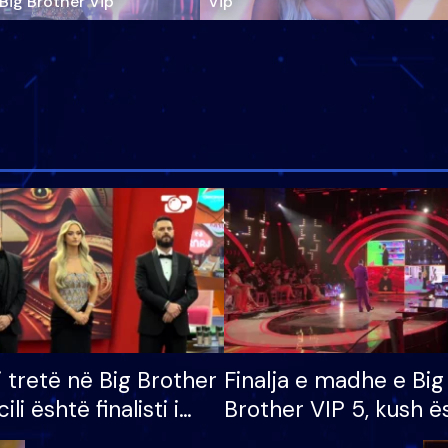
‘Big Brother Vip’
Vip"
i tretë në Big Brother
Finalja e madhe e Big
cili është finalisti i
Brother VIP 5, kush ë
 që lë shtëpinë
banori i parë që lë sh