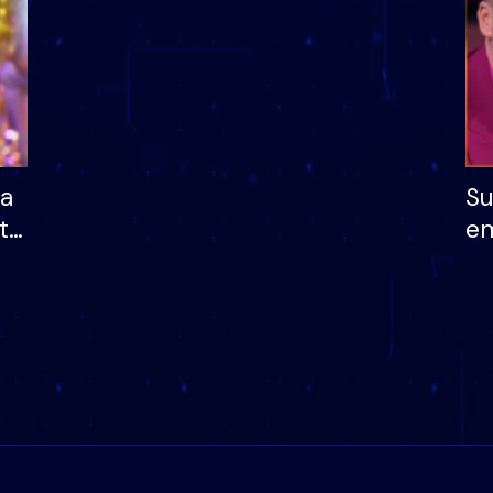
ha
Su
të
em
më
në
nu