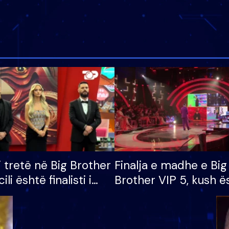
i tretë në Big Brother
Finalja e madhe e Big
cili është finalisti i
Brother VIP 5, kush ë
 që lë shtëpinë
banori i parë që lë sh
dhe humb mundësinë
të fituar çmimin e m