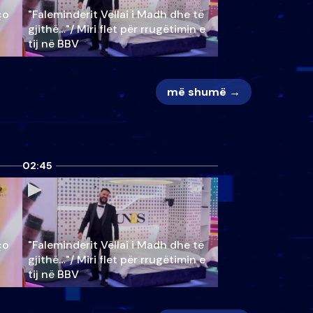
ço
"Faleminderit Vëllai i Madh dhe të
gjithë…"/ Miri flet për rrugëtimin e
tij në BBV
më shumë →
02:45
ço
"Faleminderit Vëllai i Madh dhe të
gjithë…"/ Miri flet për rrugëtimin e
tij në BBV