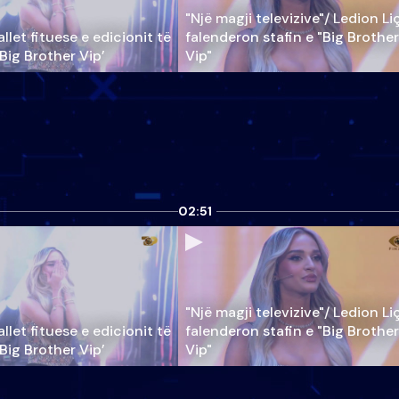
"Një magji televizive"/ Ledion Li
llet fituese e edicionit të
falenderon stafin e "Big Brother
‘Big Brother Vip’
Vip"
02:51
"Një magji televizive"/ Ledion Li
llet fituese e edicionit të
falenderon stafin e "Big Brother
‘Big Brother Vip’
Vip"