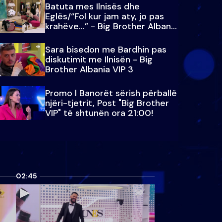
Batuta mes Ilnisës dhe
Eglës/“Fol kur jam aty, jo pas
krahëve…” - Big Brother Albania
VIP 3
Sara bisedon me Bardhin pas
diskutimit me Ilnisën - Big
Brother Albania VIP 3
Promo l Banorët sërish përballë
njëri-tjetrit, Post "Big Brother
VIP" të shtunën ora 21:00!
02:45