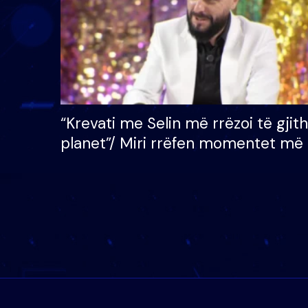
“Krevati me Selin më rrëzoi të gjit
planet”/ Miri rrëfen momentet më 
bukura në shtëpinë e BB VIP: Do 
mungojë zilja e mëngjesit kur…