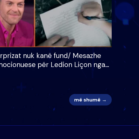
rprizat nuk kanë fund/ Mesazhe
ocionuese për Ledion Liçon nga
na dhe fëmijët e tij, moderatori
k i mban dot lotët: Nuk meritoj…
më shumë →