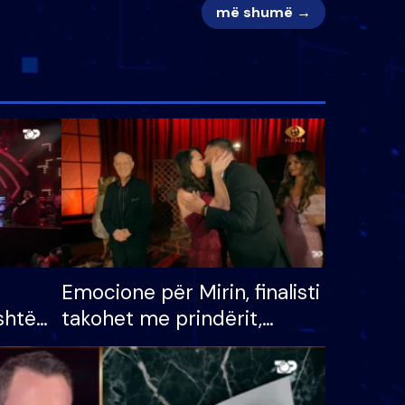
më shumë →
Emocione për Mirin, finalisti
shtë
takohet me prindërit,
tëpinë
vajzën dhe bashkëshorten:
 për
S’kemi ndonjë letër divorci
adh
apo jo?