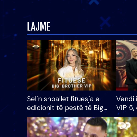
LAJME
Selin shpallet fituesja e
Vendi 
edicionit të pestë të Big
VIP 5, 
Brother VIP, rrëmben
radhës
çmimin e madh prej 100
mijë eurosh