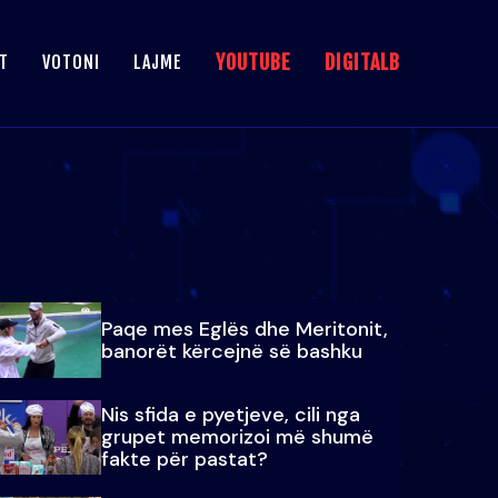
YOUTUBE
DIGITALB
T
VOTONI
LAJME
Paqe mes Eglës dhe Meritonit,
banorët kërcejnë së bashku
Nis sfida e pyetjeve, cili nga
grupet memorizoi më shumë
fakte për pastat?