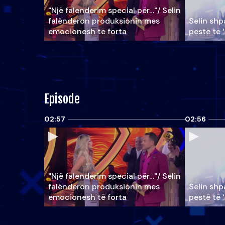
"Një falenderim special për…"/ Selin
falënderon produksionin mes
Selin shpa
emocionesh të forta
pestë të 
Episode
02:57
02:56
"Një falenderim special për…"/ Selin
falënderon produksionin mes
Selin shpa
emocionesh të forta
pestë të 