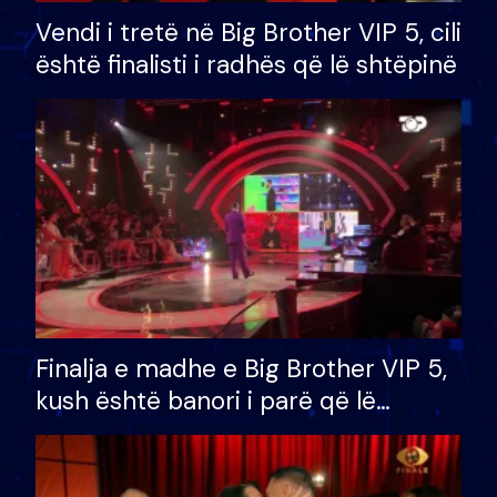
Vendi i tretë në Big Brother VIP 5, cili
është finalisti i radhës që lë shtëpinë
Finalja e madhe e Big Brother VIP 5,
kush është banori i parë që lë
shtëpinë dhe humb mundësinë për
të fituar çmimin e madh