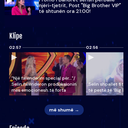
njëri-tjetrit, Post "Big Brother VIP"
të shtunën ora 21:00!
Klipe
02:57
02:56
"Një falenderim special për…"/
Selin falënderon produksionin
Selin shpallet fitu
mes emocionesh të forta
të pestë të ‘Big Br
më shumë →