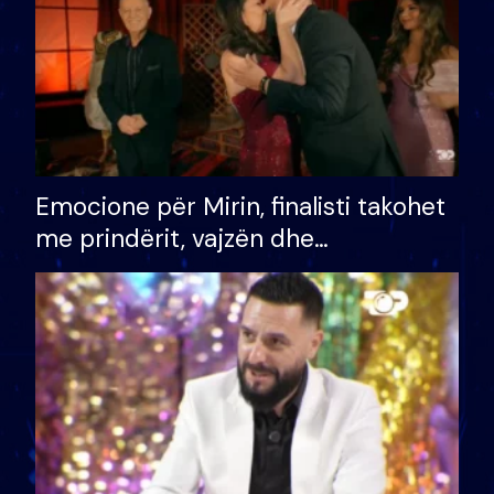
Emocione për Mirin, finalisti takohet
me prindërit, vajzën dhe
bashkëshorten: S’kemi ndonjë letër
divorci apo jo?