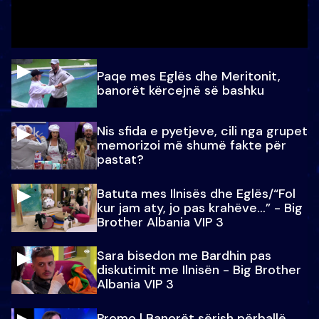
Paqe mes Eglës dhe Meritonit,
banorët kërcejnë së bashku
Nis sfida e pyetjeve, cili nga grupet
memorizoi më shumë fakte për
pastat?
Batuta mes Ilnisës dhe Eglës/“Fol
kur jam aty, jo pas krahëve…” - Big
Brother Albania VIP 3
Sara bisedon me Bardhin pas
diskutimit me Ilnisën - Big Brother
Albania VIP 3
Promo l Banorët sërish përballë