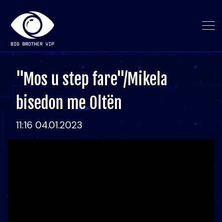
"Mos u step fare"/Mikela
bisedon me Oltën
11:16 04.01.2023