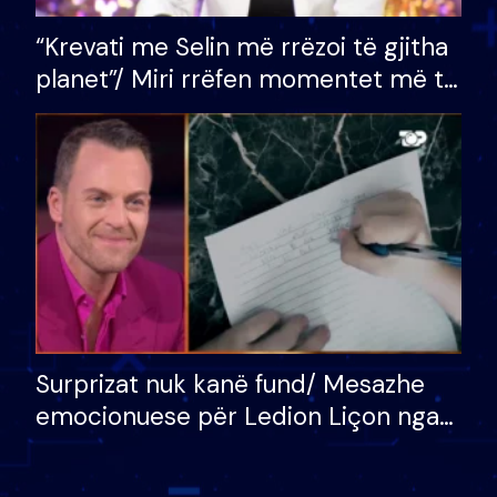
“Krevati me Selin më rrëzoi të gjitha
planet”/ Miri rrëfen momentet më të
bukura në shtëpinë e BB VIP: Do më
mungojë zilja e mëngjesit kur…
Surprizat nuk kanë fund/ Mesazhe
emocionuese për Ledion Liçon nga
nëna dhe fëmijët e tij, moderatori
nuk i mban dot lotët: Nuk meritoj…