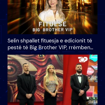
Selin shpallet fituesja e edicionit të
pestë të Big Brother VIP, rrëmben
çmimin e madh prej 100 mijë eurosh