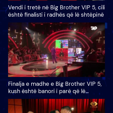
Vendi i tretë në Big Brother VIP 5, cili
është finalisti i radhës që lë shtëpinë
Finalja e madhe e Big Brother VIP 5,
kush është banori i parë që lë
shtëpinë dhe humb mundësinë për
të fituar çmimin e madh