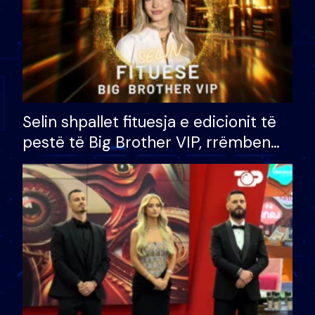
Selin shpallet fituesja e edicionit të
pestë të Big Brother VIP, rrëmben
çmimin e madh prej 100 mijë eurosh