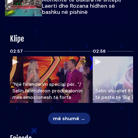
Laerti dhe Rozana hidhen së
bashku në pishinë
Klipe
02:57
02:56
"Një falenderim special për…"/
Selin falënderon produksionin
Selin shpallet fitu
mes emocionesh të forta
të pestë të ‘Big Br
më shumë →