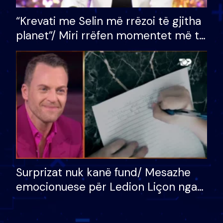
“Krevati me Selin më rrëzoi të gjitha
planet”/ Miri rrëfen momentet më të
bukura në shtëpinë e BB VIP: Do më
mungojë zilja e mëngjesit kur…
Surprizat nuk kanë fund/ Mesazhe
emocionuese për Ledion Liçon nga
nëna dhe fëmijët e tij, moderatori
nuk i mban dot lotët: Nuk meritoj…