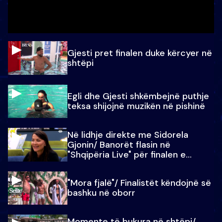
Gjesti pret finalen duke kërcyer në
shtëpi
Egli dhe Gjesti shkëmbejnë puthje
teksa shijojnë muzikën në pishinë
Në lidhje direkte me Sidorela
Gjonin/ Banorët flasin në
"Shqipëria Live" për finalen e
madhe
"Mora fjalë"/ Finalistët këndojnë së
bashku në oborr
Momente të bukura në shtëpi/