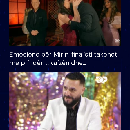
Emocione për Mirin, finalisti takohet
me prindërit, vajzën dhe
bashkëshorten: S’kemi ndonjë letër
divorci apo jo?