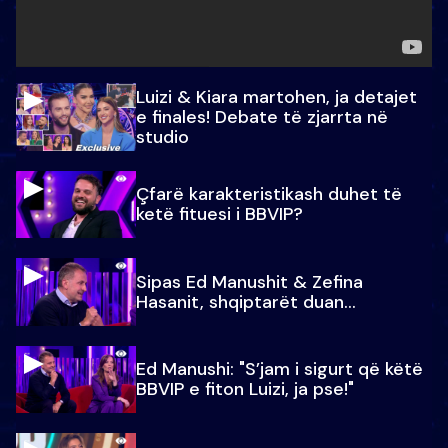
Luizi & Kiara martohen, ja detajet
e finales! Debate të zjarrta në
studio
Çfarë karakteristikash duhet të
ketë fituesi i BBVIP?
Sipas Ed Manushit & Zefina
Hasanit, shqiptarët duan...
Ed Manushi: "S’jam i sigurt që këtë
BBVIP e fiton Luizi, ja pse!"