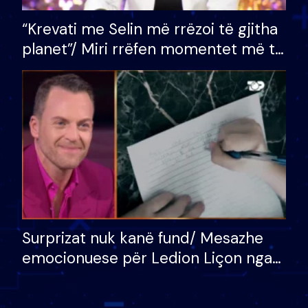
“Krevati me Selin më rrëzoi të gjitha
planet”/ Miri rrëfen momentet më të
bukura në shtëpinë e BB VIP: Do më
mungojë zilja e mëngjesit kur…
Surprizat nuk kanë fund/ Mesazhe
emocionuese për Ledion Liçon nga
nëna dhe fëmijët e tij, moderatori
nuk i mban dot lotët: Nuk meritoj…