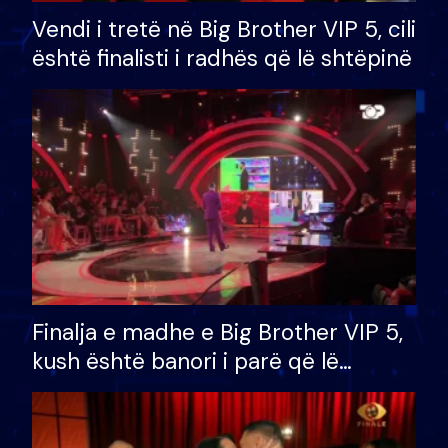
Vendi i tretë në Big Brother VIP 5, cili
është finalisti i radhës që lë shtëpinë
Finalja e madhe e Big Brother VIP 5,
kush është banori i parë që lë
shtëpinë dhe humb mundësinë për
të fituar çmimin e madh