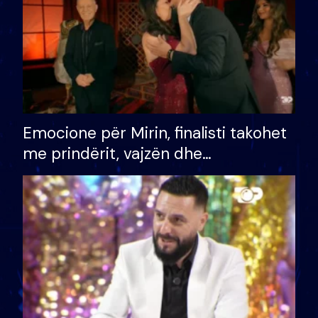
Emocione për Mirin, finalisti takohet
me prindërit, vajzën dhe
bashkëshorten: S’kemi ndonjë letër
divorci apo jo?