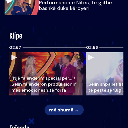
Performanca e Nitës, të gjithë
bashkë duke kërcyer!
Klipe
02:57
02:56
"Një falenderim special për…"/
Selin falënderon produksionin
Selin shpallet fitu
mes emocionesh të forta
të pestë të ‘Big Br
më shumë →