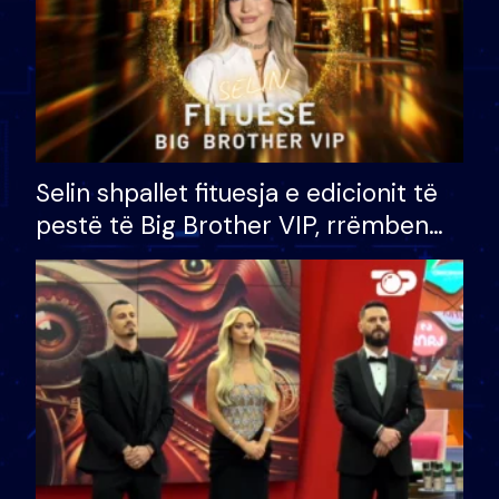
Selin shpallet fituesja e edicionit të
pestë të Big Brother VIP, rrëmben
çmimin e madh prej 100 mijë eurosh