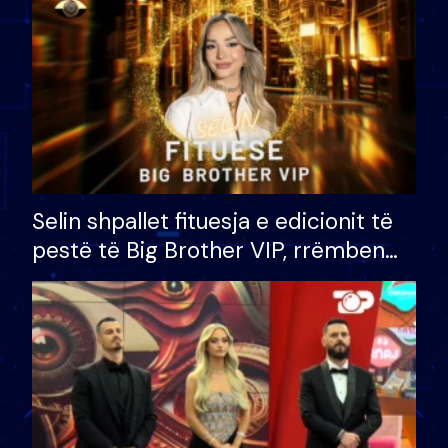
Selin shpallet fituesja e edicionit të
pestë të Big Brother VIP, rrëmben
çmimin e madh prej 100 mijë eurosh