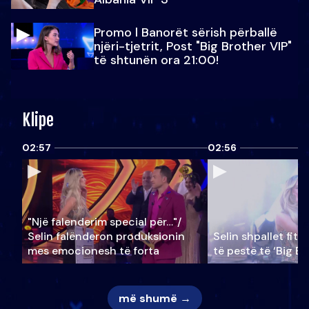
Promo l Banorët sërish përballë
njëri-tjetrit, Post "Big Brother VIP"
të shtunën ora 21:00!
Klipe
02:57
02:56
"Një falenderim special për…"/
Selin falënderon produksionin
Selin shpallet fitu
mes emocionesh të forta
të pestë të ‘Big Br
më shumë →