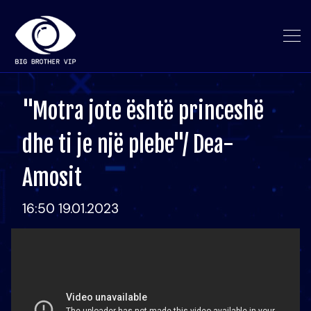
"Motra jote është princeshë
dhe ti je një plebe"/ Dea-
Amosit
16:50 19.01.2023