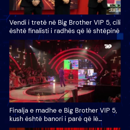
Vendi i tretë në Big Brother VIP 5, cili
është finalisti i radhës që lë shtëpinë
Finalja e madhe e Big Brother VIP 5,
kush është banori i parë që lë
shtëpinë dhe humb mundësinë për