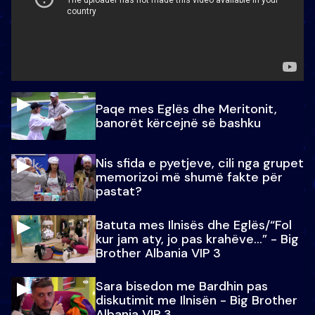
Paqe mes Eglës dhe Meritonit,
banorët kërcejnë së bashku
Nis sfida e pyetjeve, cili nga grupet
memorizoi më shumë fakte për
pastat?
Batuta mes Ilnisës dhe Eglës/“Fol
kur jam aty, jo pas krahëve…” - Big
Brother Albania VIP 3
Sara bisedon me Bardhin pas
diskutimit me Ilnisën - Big Brother
Albania VIP 3