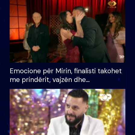
të fituar çmimin e madh
Emocione për Mirin, finalisti takohet
me prindërit, vajzën dhe
bashkëshorten: S’kemi ndonjë letër
divorci apo jo?