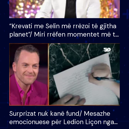
“Krevati me Selin më rrëzoi të gjitha
planet”/ Miri rrëfen momentet më të
bukura në shtëpinë e BB VIP: Do më
mungojë zilja e mëngjesit kur…
Surprizat nuk kanë fund/ Mesazhe
emocionuese për Ledion Liçon nga