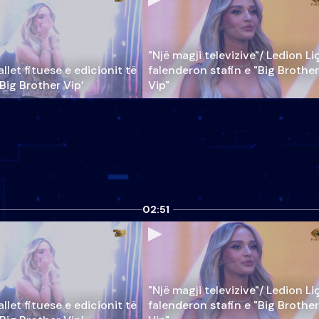
"Një magji televizive"/ Ledion Li
llet fituese e edicionit të
falenderon stafin e "Big Brother
‘Big Brother Vip’
Vip"
02:51
"Një magji televizive"/ Ledion Li
llet fituese e edicionit të
falenderon stafin e "Big Brother