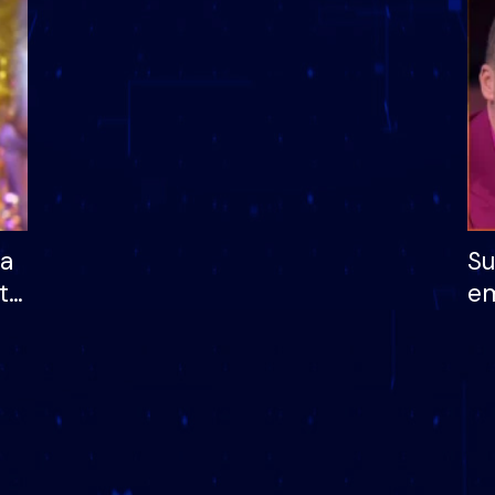
dhe humb mundësinë
të fituar çmimin e m
ha
Su
të
em
më
në
nu