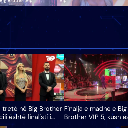
‘Big Brother Vip’
Vip"
i tretë në Big Brother
Finalja e madhe e Big
cili është finalisti i
Brother VIP 5, kush ë
 që lë shtëpinë
banori i parë që lë sh