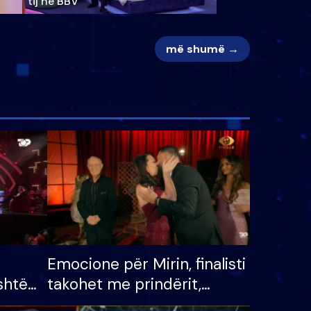
tij në BBV
më shumë →
Emocione për Mirin, finalisti
shtë
takohet me prindërit,
tëpinë
vajzën dhe bashkëshorten: