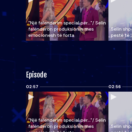
"Një falenderim special për…"/ Selin
falënderon produksionin mes
Selin shpa
emocionesh të forta
pestë të 
Episode
02:57
02:56
"Një falenderim special për…"/ Selin
falënderon produksionin mes
Selin shpa