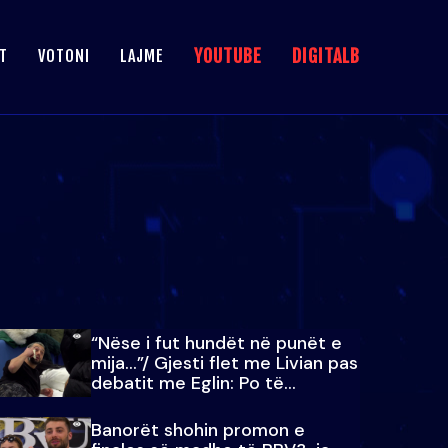
YOUTUBE
DIGITALB
T
VOTONI
LAJME
“Nëse i fut hundët në punët e
mija…”/ Gjesti flet me Livian pas
debatit me Eglin: Po të
paralajmëroj
Banorët shohin promon e