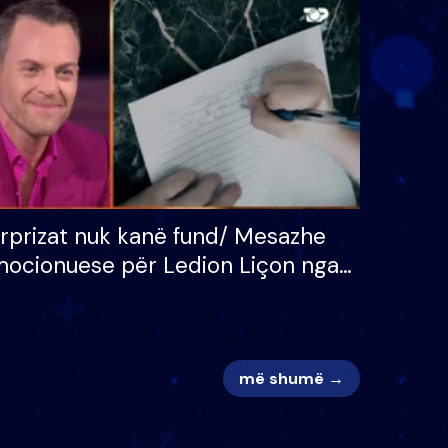
 për
S’kemi ndonjë letër divorci
adh
apo jo?
rprizat nuk kanë fund/ Mesazhe
ocionuese për Ledion Liçon nga
na dhe fëmijët e tij, moderatori
k i mban dot lotët: Nuk meritoj…
më shumë →