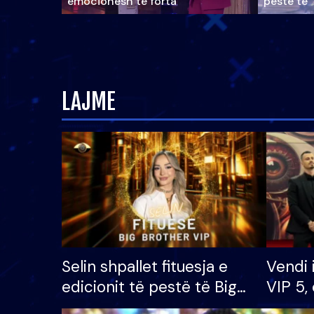
emocionesh të forta
pestë të 
LAJME
Selin shpallet fituesja e
Vendi 
edicionit të pestë të Big
VIP 5, 
Brother VIP, rrëmben
radhës