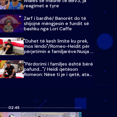
finales së madhe të BBV3, ja
reagimet e tyre
Zarf i bardhë/ Banorët do të
shijojnë mëngjesin e fundit së
bashku nga Lori Caffe
"Duhet të kesh limite ku prek,
mos lëndo"/Romeo-Heidit për
përjetimin e familjarëve:Nusja e
Julit…
"Përdorimi i familjes është bërë
pafund…"/ Heidi qetëson
Romeon: Nëse ti je i qetë, ata
qetësohen
02:45