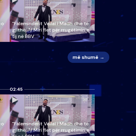
ço
"Faleminderit Vëllai i Madh dhe të
gjithë…"/ Miri flet për rrugëtimin e
tij në BBV
më shumë →
02:45
ço
"Faleminderit Vëllai i Madh dhe të
gjithë…"/ Miri flet për rrugëtimin e