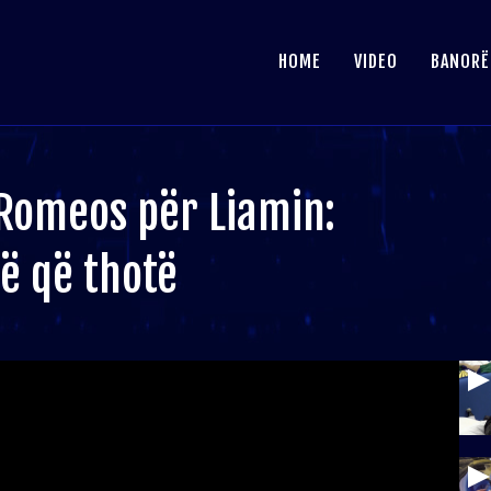
HOME
VIDEO
BANORË
Romeos për Liamin:
jë që thotë