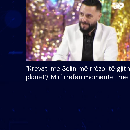
çmimin e madh prej 100
mijë eurosh
“Krevati me Selin më rrëzoi të gjit
planet”/ Miri rrëfen momentet më 
bukura në shtëpinë e BB VIP: Do 
mungojë zilja e mëngjesit kur…