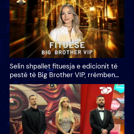
Selin shpallet fituesja e edicionit të
pestë të Big Brother VIP, rrëmben
çmimin e madh prej 100 mijë eurosh