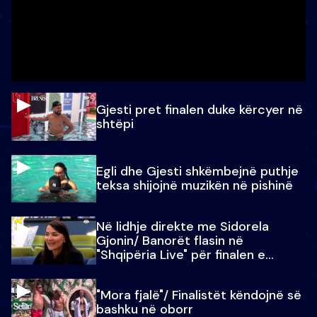
Gjesti pret finalen duke kërcyer në
shtëpi
Egli dhe Gjesti shkëmbejnë puthje
teksa shijojnë muzikën në pishinë
Në lidhje direkte me Sidorela
Gjonin/ Banorët flasin në
"Shqipëria Live" për finalen e
madhe
"Mora fjalë"/ Finalistët këndojnë së
bashku në oborr