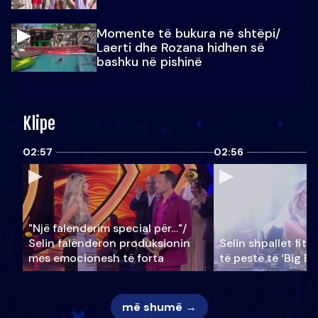
Momente të bukura në shtëpi/
Laerti dhe Rozana hidhen së
bashku në pishinë
Klipe
02:57
02:56
"Një falenderim special për…"/
Selin falënderon produksionin
Selin shpallet fitu
mes emocionesh të forta
të pestë të ‘Big Br
më shumë →