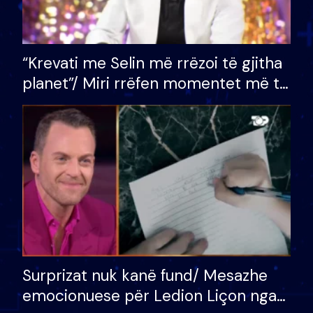
“Krevati me Selin më rrëzoi të gjitha
planet”/ Miri rrëfen momentet më të
bukura në shtëpinë e BB VIP: Do më
mungojë zilja e mëngjesit kur…
Surprizat nuk kanë fund/ Mesazhe
emocionuese për Ledion Liçon nga