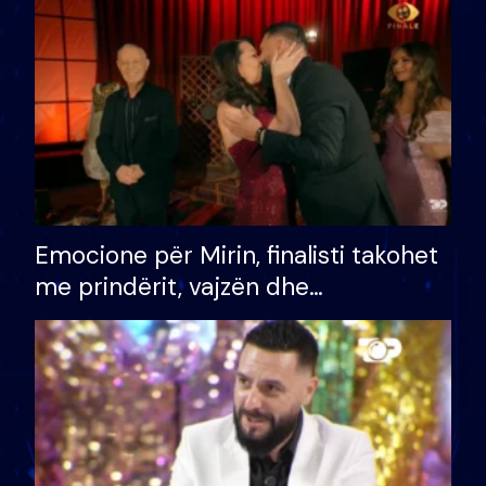
të fituar çmimin e madh
Emocione për Mirin, finalisti takohet
me prindërit, vajzën dhe
bashkëshorten: S’kemi ndonjë letër
divorci apo jo?