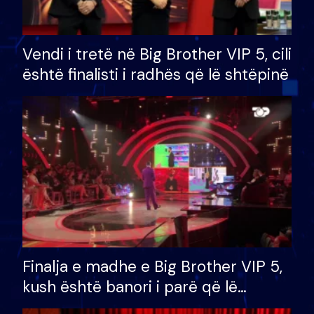
Vendi i tretë në Big Brother VIP 5, cili
është finalisti i radhës që lë shtëpinë
Finalja e madhe e Big Brother VIP 5,
kush është banori i parë që lë
shtëpinë dhe humb mundësinë për