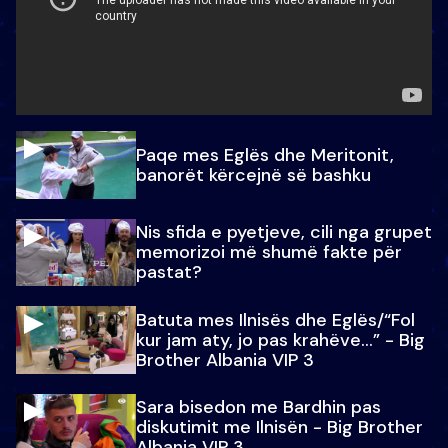
Paqe mes Eglës dhe Meritonit,
banorët kërcejnë së bashku
Nis sfida e pyetjeve, cili nga grupet
memorizoi më shumë fakte për
pastat?
Batuta mes Ilnisës dhe Eglës/“Fol
kur jam aty, jo pas krahëve…” - Big
Brother Albania VIP 3
Sara bisedon me Bardhin pas
diskutimit me Ilnisën - Big Brother
Albania VIP 3