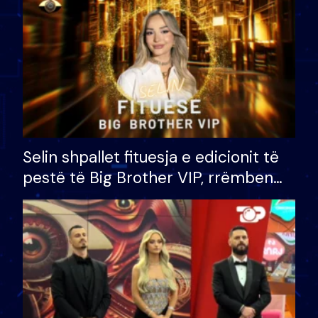
Selin shpallet fituesja e edicionit të
pestë të Big Brother VIP, rrëmben
çmimin e madh prej 100 mijë eurosh