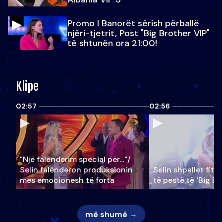
Promo l Banorët sërish përballë
njëri-tjetrit, Post "Big Brother VIP"
të shtunën ora 21:00!
Klipe
02:57
02:56
"Një falenderim special për…"/
Selin falënderon produksionin
Selin shpallet fitu
mes emocionesh të forta
të pestë të ‘Big Br
më shumë →