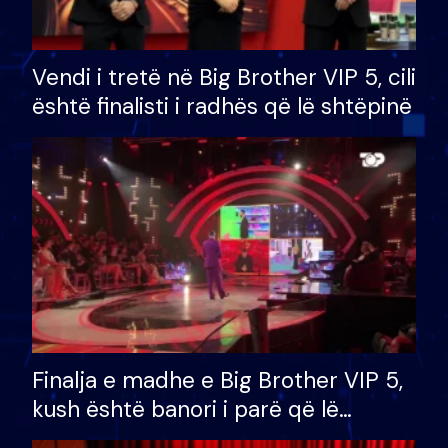
Vendi i tretë në Big Brother VIP 5, cili
është finalisti i radhës që lë shtëpinë
Finalja e madhe e Big Brother VIP 5,
kush është banori i parë që lë
shtëpinë dhe humb mundësinë për