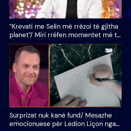
“Krevati me Selin më rrëzoi të gjitha
planet”/ Miri rrëfen momentet më të
bukura në shtëpinë e BB VIP: Do më
mungojë zilja e mëngjesit kur…
Surprizat nuk kanë fund/ Mesazhe
emocionuese për Ledion Liçon nga