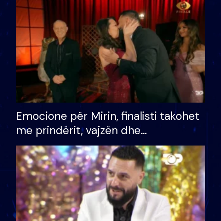
të fituar çmimin e madh
Emocione për Mirin, finalisti takohet
me prindërit, vajzën dhe
bashkëshorten: S’kemi ndonjë letër
divorci apo jo?