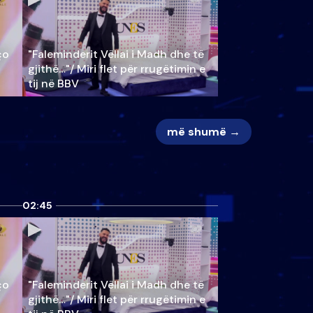
ço
"Faleminderit Vëllai i Madh dhe të
gjithë…"/ Miri flet për rrugëtimin e
tij në BBV
më shumë →
02:45
ço
"Faleminderit Vëllai i Madh dhe të
gjithë…"/ Miri flet për rrugëtimin e