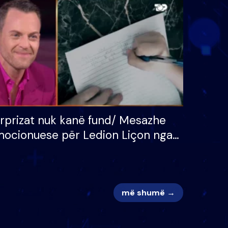
 për
S’kemi ndonjë letër divorci
adh
apo jo?
rprizat nuk kanë fund/ Mesazhe
ocionuese për Ledion Liçon nga
na dhe fëmijët e tij, moderatori
k i mban dot lotët: Nuk meritoj…
më shumë →