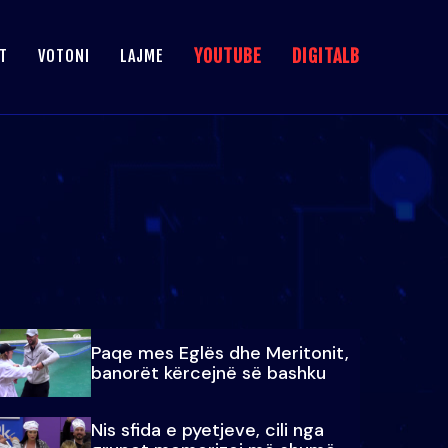
YOUTUBE
DIGITALB
T
VOTONI
LAJME
Paqe mes Eglës dhe Meritonit,
banorët kërcejnë së bashku
Nis sfida e pyetjeve, cili nga