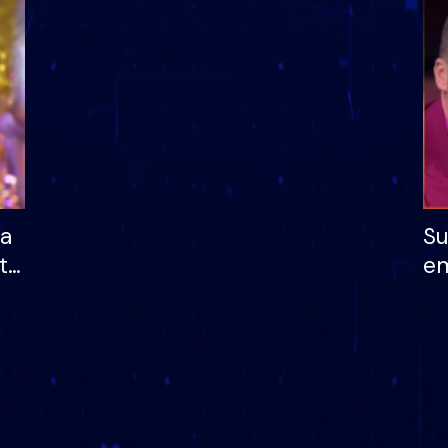
dhe humb mundësinë
të fituar çmimin e m
ha
Su
të
em
më
në
nu