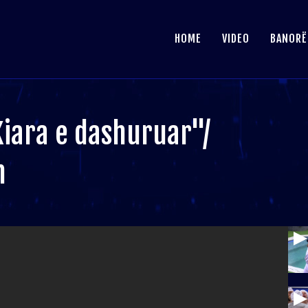
HOME
VIDEO
BANORË
iara e dashuruar"/
n