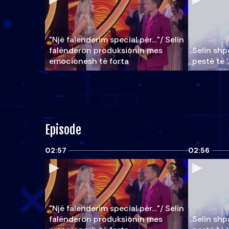
"Një falenderim special për…"/ Selin
falënderon produksionin mes
Selin shpa
emocionesh të forta
pestë të 
Episode
02:57
02:56
"Një falenderim special për…"/ Selin
falënderon produksionin mes
Selin shpa