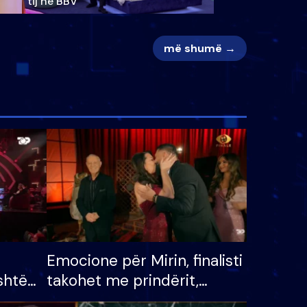
tij në BBV
më shumë →
Emocione për Mirin, finalisti
shtë
takohet me prindërit,
tëpinë
vajzën dhe bashkëshorten: