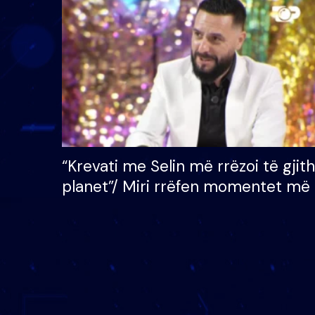
çmimin e madh prej 100
mijë eurosh
“Krevati me Selin më rrëzoi të gjit
planet”/ Miri rrëfen momentet më 
bukura në shtëpinë e BB VIP: Do 
mungojë zilja e mëngjesit kur…