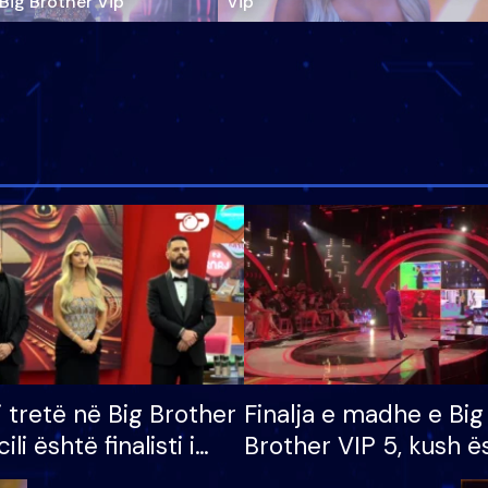
‘Big Brother Vip’
Vip"
i tretë në Big Brother
Finalja e madhe e Big
cili është finalisti i
Brother VIP 5, kush ë
 që lë shtëpinë
banori i parë që lë sh