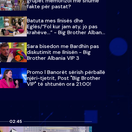
grupet memorizoi më shumë
fakte për pastat?
Batuta mes Ilnisës dhe
Eglës/“Fol kur jam aty, jo pas
krahëve…” - Big Brother Albania
VIP 3
Sara bisedon me Bardhin pas
diskutimit me Ilnisën - Big
Brother Albania VIP 3
Promo l Banorët sërish përballë
njëri-tjetrit, Post "Big Brother
VIP" të shtunën ora 21:00!
02:45