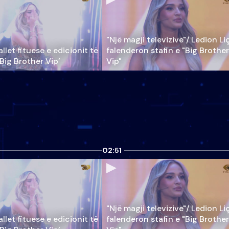
"Një magji televizive"/ Ledion Li
llet fituese e edicionit të
falenderon stafin e "Big Brother
‘Big Brother Vip’
Vip"
02:51
"Një magji televizive"/ Ledion Li
llet fituese e edicionit të
falenderon stafin e "Big Brother