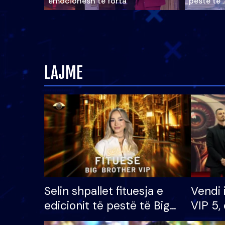
emocionesh të forta
pestë të 
LAJME
Selin shpallet fituesja e
Vendi 
edicionit të pestë të Big
VIP 5, 
Brother VIP, rrëmben
radhës