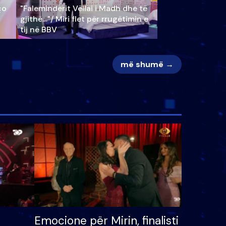
ço
"Faleminderit Vëllai i Madh dhe të
gjithë…"/ Miri flet për rrugëtimin e
tij në BBV
më shumë →
Emocione për Mirin, finalisti