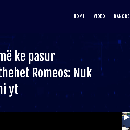
HOME
VIDEO
BANORË
’më ke pasur
kthehet Romeos: Nuk
i yt