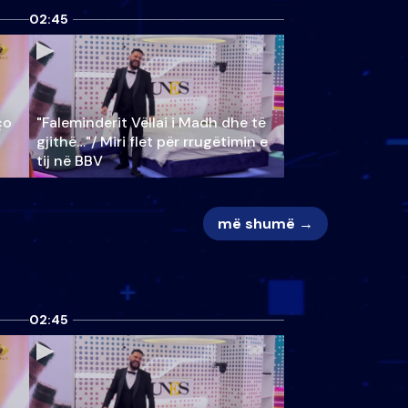
02:45
ço
"Faleminderit Vëllai i Madh dhe të
gjithë…"/ Miri flet për rrugëtimin e
tij në BBV
më shumë →
02:45