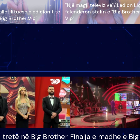
"Një magji televizive"/ Ledion Li
llet fituese e edicionit të
falenderon stafin e "Big Brother
‘Big Brother Vip’
Vip"
i tretë në Big Brother
Finalja e madhe e Big