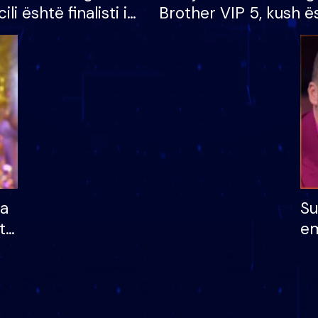
cili është finalisti i
Brother VIP 5, kush ë
 që lë shtëpinë
banori i parë që lë sh
dhe humb mundësinë
të fituar çmimin e m
ha
Su
të
em
më
në
nu