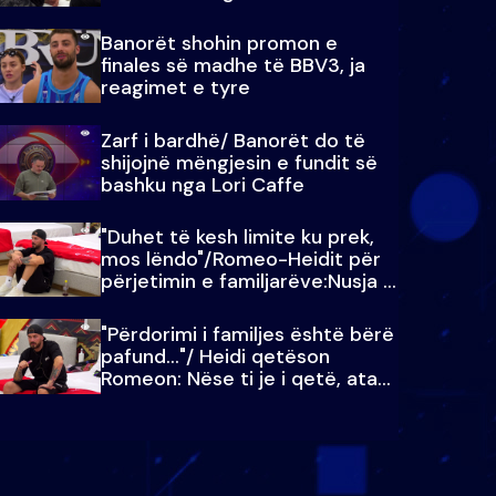
paralajmëroj
Banorët shohin promon e
finales së madhe të BBV3, ja
reagimet e tyre
Zarf i bardhë/ Banorët do të
shijojnë mëngjesin e fundit së
bashku nga Lori Caffe
"Duhet të kesh limite ku prek,
mos lëndo"/Romeo-Heidit për
përjetimin e familjarëve:Nusja e
Julit…
"Përdorimi i familjes është bërë
pafund…"/ Heidi qetëson
Romeon: Nëse ti je i qetë, ata
qetësohen