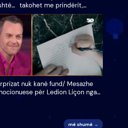
shtë
takohet me prindërit,
tëpinë
vajzën dhe bashkëshorten:
 për
S’kemi ndonjë letër divorci
adh
apo jo?
rprizat nuk kanë fund/ Mesazhe
ocionuese për Ledion Liçon nga
na dhe fëmijët e tij, moderatori
k i mban dot lotët: Nuk meritoj…
më shumë →