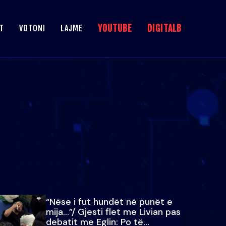
YOUTUBE
DIGITALB
T
VOTONI
LAJME
“Nëse i fut hundët në punët e
mija…”/ Gjesti flet me Livian pas
debatit me Eglin: Po të