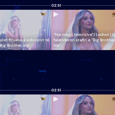
02:51
"Një magji televizive"/ Ledion Li
llet fituese e edicionit të
falenderon stafin e "Big Brother
‘Big Brother Vip’
Vip"
02:51