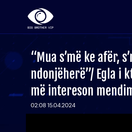
“Mua s’më ke afër, s
ndonjëherë”/ Egla i 
më intereson mendim
02:08 15.04.2024