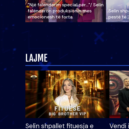
"Një falenderim special për…"/ Selin
falënderon produksionin mes
Selin shpa
emocionesh të forta
pestë të 
LAJME
Selin shpallet fituesja e
Vendi 