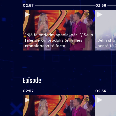
02:57
02:56
"Një falenderim special për…"/ Selin
falënderon produksionin mes
Selin shpa
emocionesh të forta
pestë të 
Episode
02:57
02:56