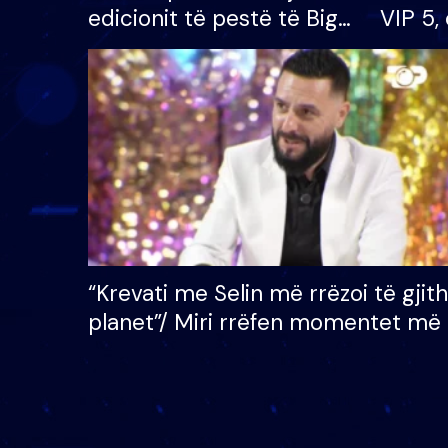
edicionit të pestë të Big
VIP 5, 
Brother VIP, rrëmben
radhës
çmimin e madh prej 100
mijë eurosh
“Krevati me Selin më rrëzoi të gjit
planet”/ Miri rrëfen momentet më 
bukura në shtëpinë e BB VIP: Do 
mungojë zilja e mëngjesit kur…