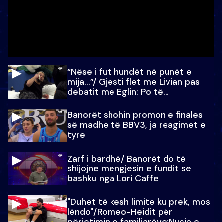
“Nëse i fut hundët në punët e
mija…”/ Gjesti flet me Livian pas
debatit me Eglin: Po të
paralajmëroj
Banorët shohin promon e finales
së madhe të BBV3, ja reagimet e
tyre
Zarf i bardhë/ Banorët do të
shijojnë mëngjesin e fundit së
bashku nga Lori Caffe
"Duhet të kesh limite ku prek, mos
lëndo"/Romeo-Heidit për
përjetimin e familjarëve:Nusja e