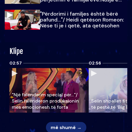
Julit…
"Përdorimi i familjes është bërë
pafund…"/ Heidi qetëson Romeon:
Nëse ti je i qetë, ata qetësohen
Klipe
02:57
02:56
"Një falenderim special për…"/
Selin falënderon produksionin
Selin shpallet fitu
mes emocionesh të forta
të pestë të ‘Big Br
më shumë →