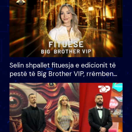
Selin shpallet fituesja e edicionit të
pestë të Big Brother VIP, rrëmben
çmimin e madh prej 100 mijë eurosh