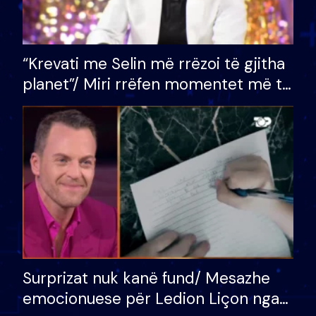
“Krevati me Selin më rrëzoi të gjitha
planet”/ Miri rrëfen momentet më të
bukura në shtëpinë e BB VIP: Do më
mungojë zilja e mëngjesit kur…
Surprizat nuk kanë fund/ Mesazhe
emocionuese për Ledion Liçon nga