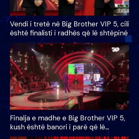
Vendi i tretë në Big Brother VIP 5, cili
është finalisti i radhës që lë shtëpinë
Finalja e madhe e Big Brother VIP 5,
kush është banori i parë që lë
shtëpinë dhe humb mundësinë për