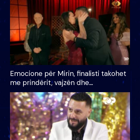
të fituar çmimin e madh
Emocione për Mirin, finalisti takohet
me prindërit, vajzën dhe
bashkëshorten: S’kemi ndonjë letër
divorci apo jo?