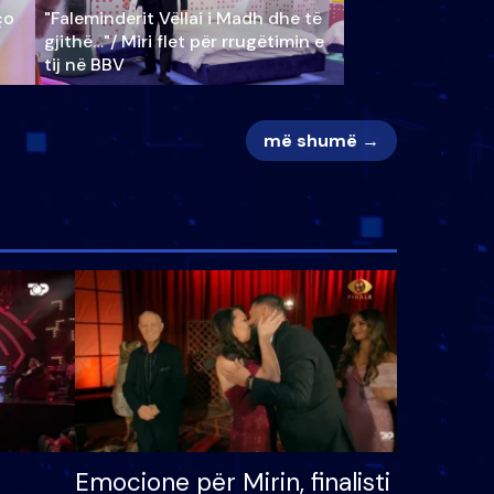
ço
"Faleminderit Vëllai i Madh dhe të
gjithë…"/ Miri flet për rrugëtimin e
tij në BBV
më shumë →
Emocione për Mirin, finalisti