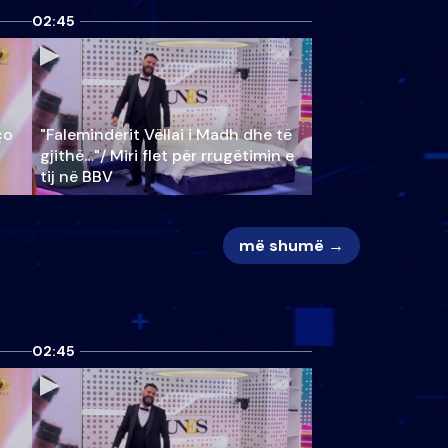
02:45
ço
"Faleminderit Vëllai i Madh dhe të
gjithë…"/ Miri flet për rrugëtimin e
tij në BBV
më shumë →
02:45