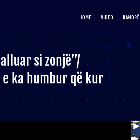
HOME
VIDEO
BANORË
lluar si zonjë”/
la e ka humbur që kur