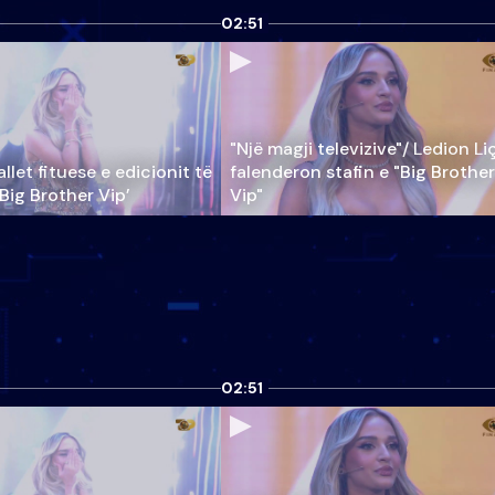
02:51
"Një magji televizive"/ Ledion Li
llet fituese e edicionit të
falenderon stafin e "Big Brother
‘Big Brother Vip’
Vip"
02:51