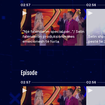
02:57
02:56
"Një falenderim special për…"/ Selin
falënderon produksionin mes
Selin shpa
emocionesh të forta
pestë të 
Episode
02:57
02:56