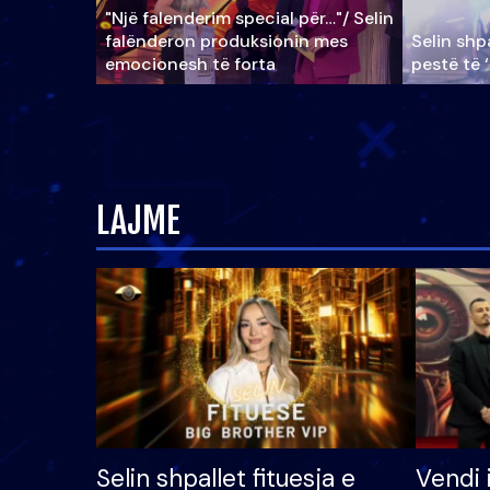
"Një falenderim special për…"/ Selin
falënderon produksionin mes
Selin shpa
emocionesh të forta
pestë të 
LAJME
Selin shpallet fituesja e
Vendi 