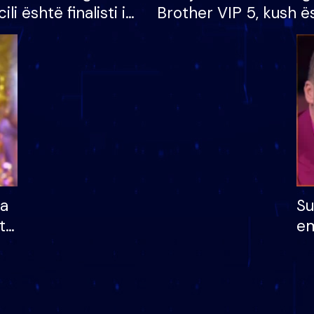
cili është finalisti i
Brother VIP 5, kush ë
 që lë shtëpinë
banori i parë që lë sh
dhe humb mundësinë
të fituar çmimin e m
ha
Su
të
em
më
në
nu