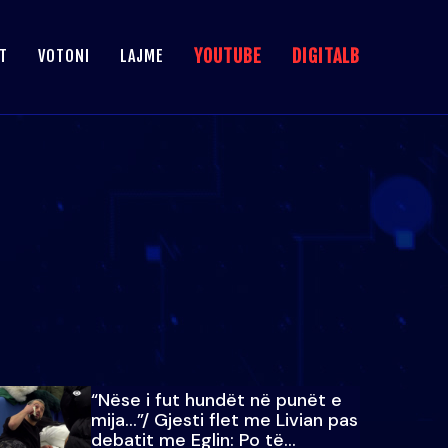
YOUTUBE
DIGITALB
T
VOTONI
LAJME
“Nëse i fut hundët në punët e
mija…”/ Gjesti flet me Livian pas
debatit me Eglin: Po të