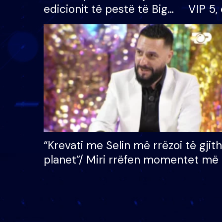
edicionit të pestë të Big
VIP 5, 
Brother VIP, rrëmben
radhës
çmimin e madh prej 100
mijë eurosh
“Krevati me Selin më rrëzoi të gjit
planet”/ Miri rrëfen momentet më 
bukura në shtëpinë e BB VIP: Do 
mungojë zilja e mëngjesit kur…