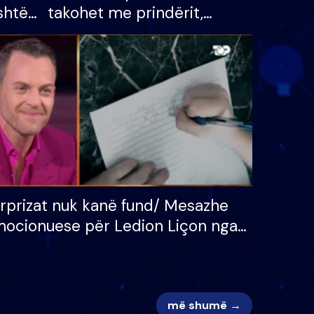
shtë
takohet me prindërit,
tëpinë
vajzën dhe bashkëshorten:
 për
S’kemi ndonjë letër divorci
adh
apo jo?
rprizat nuk kanë fund/ Mesazhe
ocionuese për Ledion Liçon nga
na dhe fëmijët e tij, moderatori
k i mban dot lotët: Nuk meritoj…
më shumë →