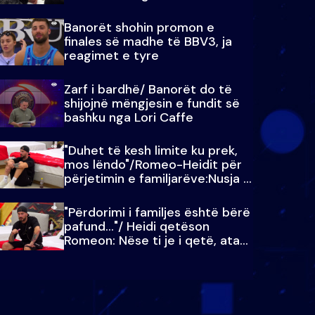
paralajmëroj
Banorët shohin promon e
finales së madhe të BBV3, ja
reagimet e tyre
Zarf i bardhë/ Banorët do të
shijojnë mëngjesin e fundit së
bashku nga Lori Caffe
"Duhet të kesh limite ku prek,
mos lëndo"/Romeo-Heidit për
përjetimin e familjarëve:Nusja e
Julit…
"Përdorimi i familjes është bërë
pafund…"/ Heidi qetëson
Romeon: Nëse ti je i qetë, ata
qetësohen