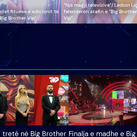
"Një magji televizive"/ Ledion Li
llet fituese e edicionit të
falenderon stafin e "Big Brother
‘Big Brother Vip’
Vip"
i tretë në Big Brother
Finalja e madhe e Big