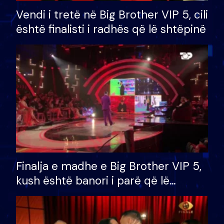
Vendi i tretë në Big Brother VIP 5, cili
është finalisti i radhës që lë shtëpinë
Finalja e madhe e Big Brother VIP 5,
kush është banori i parë që lë
shtëpinë dhe humb mundësinë për
të fituar çmimin e madh