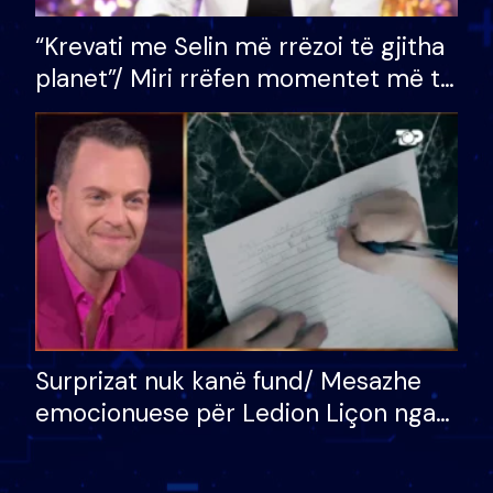
“Krevati me Selin më rrëzoi të gjitha
planet”/ Miri rrëfen momentet më të
bukura në shtëpinë e BB VIP: Do më
mungojë zilja e mëngjesit kur…
Surprizat nuk kanë fund/ Mesazhe
emocionuese për Ledion Liçon nga
nëna dhe fëmijët e tij, moderatori
nuk i mban dot lotët: Nuk meritoj…