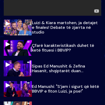
Luizi & Kiara martohen, ja detajet
e finales! Debate të zjarrta në
studio
Çfarë karakteristikash duhet të
ketë fituesi i BBVIP?
Sipas Ed Manushit & Zefina
Hasanit, shqiptarët duan...
Ed Manushi: "S’jam i sigurt që këtë
BBVIP e fiton Luizi, ja pse!"