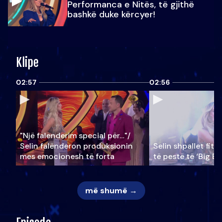
Performanca e Nitës, të gjithë
bashkë duke kërcyer!
Klipe
02:57
02:56
"Një falenderim special për…"/
Selin falënderon produksionin
Selin shpallet fitu
mes emocionesh të forta
të pestë të ‘Big Br
më shumë →