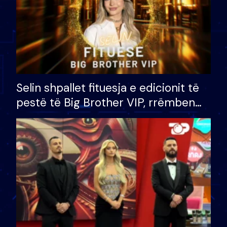
Selin shpallet fituesja e edicionit të
pestë të Big Brother VIP, rrëmben
çmimin e madh prej 100 mijë eurosh