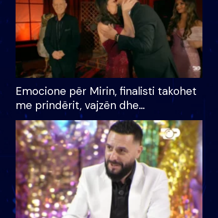
Emocione për Mirin, finalisti takohet
me prindërit, vajzën dhe
bashkëshorten: S’kemi ndonjë letër
divorci apo jo?