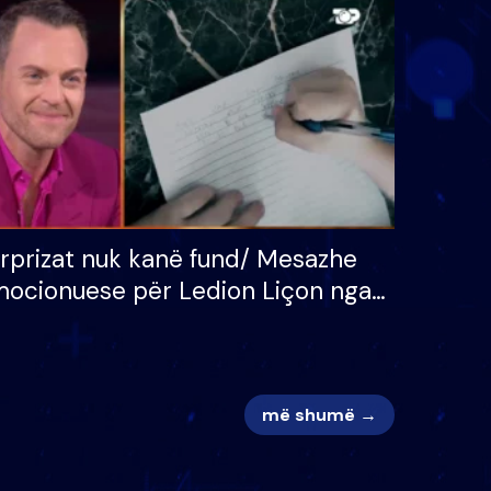
 për
S’kemi ndonjë letër divorci
adh
apo jo?
rprizat nuk kanë fund/ Mesazhe
ocionuese për Ledion Liçon nga
na dhe fëmijët e tij, moderatori
k i mban dot lotët: Nuk meritoj…
më shumë →