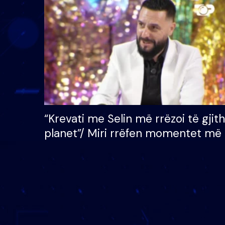
çmimin e madh prej 100
mijë eurosh
“Krevati me Selin më rrëzoi të gjit
planet”/ Miri rrëfen momentet më 
bukura në shtëpinë e BB VIP: Do 
mungojë zilja e mëngjesit kur…