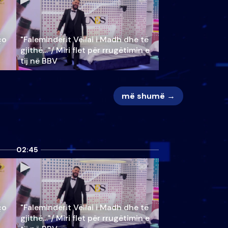
ço
"Faleminderit Vëllai i Madh dhe të
gjithë…"/ Miri flet për rrugëtimin e
tij në BBV
më shumë →
02:45
ço
"Faleminderit Vëllai i Madh dhe të
gjithë…"/ Miri flet për rrugëtimin e