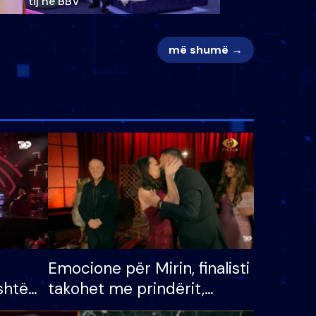
tij në BBV
më shumë →
Emocione për Mirin, finalisti
shtë
takohet me prindërit,
tëpinë
vajzën dhe bashkëshorten: