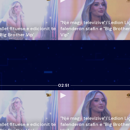
"Një magji televizive"/ Ledion Li
llet fituese e edicionit të
falenderon stafin e "Big Brother
‘Big Brother Vip’
Vip"
02:51
"Një magji televizive"/ Ledion Li
llet fituese e edicionit të
falenderon stafin e "Big Brother