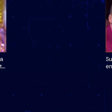
dhe humb mundësinë
të fituar çmimin e m
ha
Su
të
em
më
në
nu