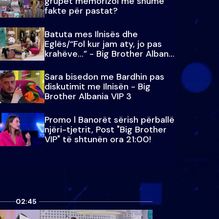
grupet memorizoi më shumë
fakte për pastat?
Batuta mes Ilnisës dhe
Eglës/“Fol kur jam aty, jo pas
krahëve…” - Big Brother Albania
VIP 3
Sara bisedon me Bardhin pas
diskutimit me Ilnisën - Big
Brother Albania VIP 3
Promo l Banorët sërish përballë
njëri-tjetrit, Post "Big Brother
VIP" të shtunën ora 21:00!
02:45