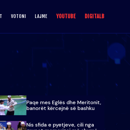
YOUTUBE
DIGITALB
T
VOTONI
LAJME
Paqe mes Eglës dhe Meritonit,
banorët kërcejnë së bashku
Nis sfida e pyetjeve, cili nga