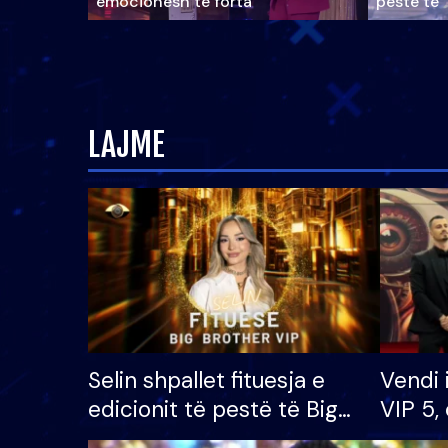
emocionesh të forta
pestë të 
LAJME
Selin shpallet fituesja e
Vendi 
edicionit të pestë të Big
VIP 5, 
Brother VIP, rrëmben
radhës