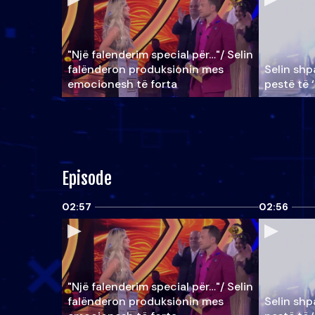
"Një falenderim special për…"/ Selin
falënderon produksionin mes
Selin shpa
emocionesh të forta
pestë të 
Episode
02:57
02:56
"Një falenderim special për…"/ Selin
falënderon produksionin mes
Selin shpa