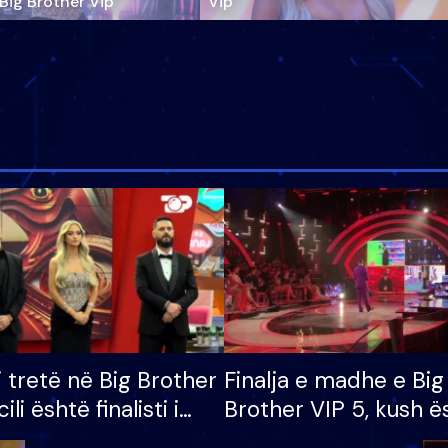
‘Big Brother Vip’
Vip"
i tretë në Big Brother
Finalja e madhe e Big
cili është finalisti i
Brother VIP 5, kush ë
 që lë shtëpinë
banori i parë që lë sh