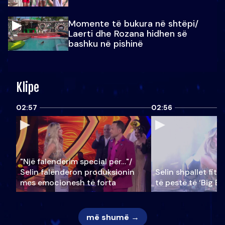
Momente të bukura në shtëpi/
Laerti dhe Rozana hidhen së
bashku në pishinë
Klipe
02:57
02:56
"Një falenderim special për…"/
Selin falënderon produksionin
Selin shpallet fitu
mes emocionesh të forta
të pestë të ‘Big Br
më shumë →