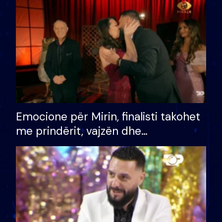
të fituar çmimin e madh
Emocione për Mirin, finalisti takohet
me prindërit, vajzën dhe
bashkëshorten: S’kemi ndonjë letër
divorci apo jo?