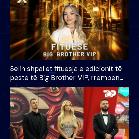
Selin shpallet fituesja e edicionit të
pestë të Big Brother VIP, rrëmben
çmimin e madh prej 100 mijë eurosh