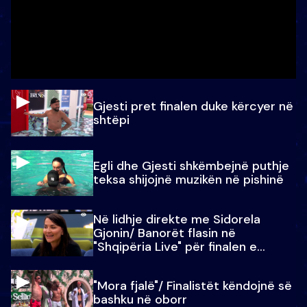
Gjesti pret finalen duke kërcyer në
shtëpi
Egli dhe Gjesti shkëmbejnë puthje
teksa shijojnë muzikën në pishinë
Në lidhje direkte me Sidorela
Gjonin/ Banorët flasin në
"Shqipëria Live" për finalen e
madhe
"Mora fjalë"/ Finalistët këndojnë së
bashku në oborr