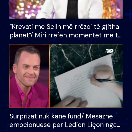
“Krevati me Selin më rrëzoi të gjitha
planet”/ Miri rrëfen momentet më të
bukura në shtëpinë e BB VIP: Do më
mungojë zilja e mëngjesit kur…
Surprizat nuk kanë fund/ Mesazhe
emocionuese për Ledion Liçon nga