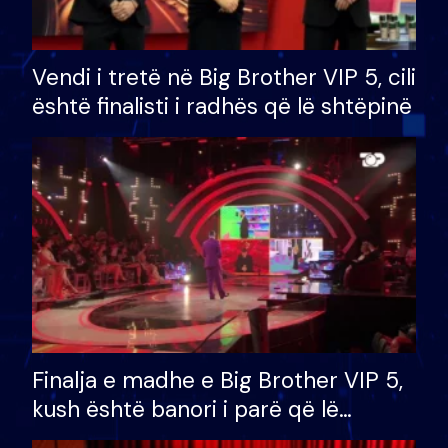
Vendi i tretë në Big Brother VIP 5, cili
është finalisti i radhës që lë shtëpinë
Finalja e madhe e Big Brother VIP 5,
kush është banori i parë që lë
shtëpinë dhe humb mundësinë për