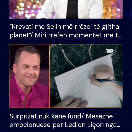
“Krevati me Selin më rrëzoi të gjitha
planet”/ Miri rrëfen momentet më të
bukura në shtëpinë e BB VIP: Do më
mungojë zilja e mëngjesit kur…
Surprizat nuk kanë fund/ Mesazhe
emocionuese për Ledion Liçon nga