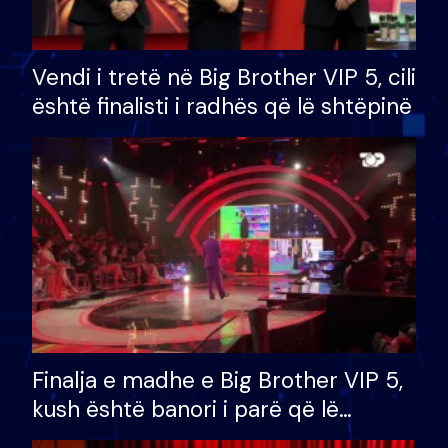
Vendi i tretë në Big Brother VIP 5, cili
është finalisti i radhës që lë shtëpinë
Finalja e madhe e Big Brother VIP 5,
kush është banori i parë që lë
shtëpinë dhe humb mundësinë për