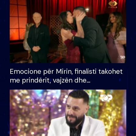
të fituar çmimin e madh
Emocione për Mirin, finalisti takohet
me prindërit, vajzën dhe
bashkëshorten: S’kemi ndonjë letër
divorci apo jo?