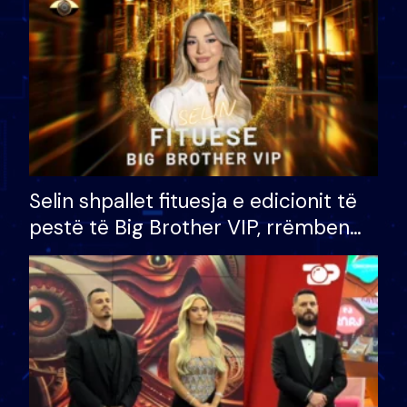
Selin shpallet fituesja e edicionit të
pestë të Big Brother VIP, rrëmben
çmimin e madh prej 100 mijë eurosh