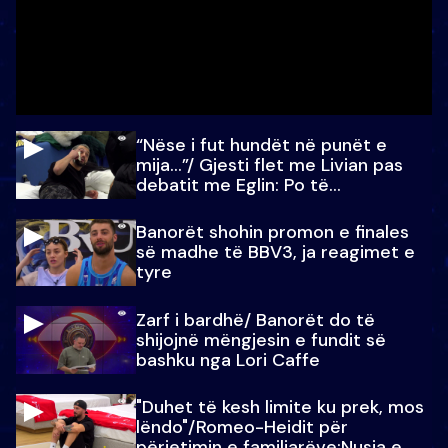
“Nëse i fut hundët në punët e
mija…”/ Gjesti flet me Livian pas
debatit me Eglin: Po të
paralajmëroj
Banorët shohin promon e finales
së madhe të BBV3, ja reagimet e
tyre
Zarf i bardhë/ Banorët do të
shijojnë mëngjesin e fundit së
bashku nga Lori Caffe
"Duhet të kesh limite ku prek, mos
lëndo"/Romeo-Heidit për
përjetimin e familjarëve:Nusja e