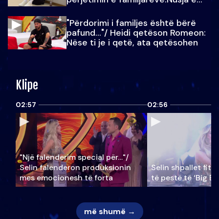
Julit…
"Përdorimi i familjes është bërë
pafund…"/ Heidi qetëson Romeon:
Nëse ti je i qetë, ata qetësohen
Klipe
02:57
02:56
"Një falenderim special për…"/
Selin falënderon produksionin
Selin shpallet fitu
mes emocionesh të forta
të pestë të ‘Big Br
më shumë →