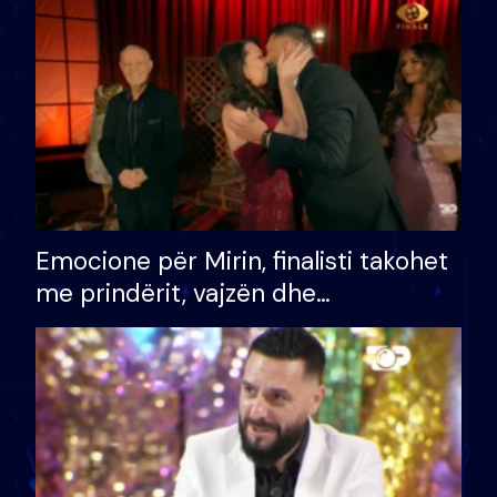
të fituar çmimin e madh
Emocione për Mirin, finalisti takohet
me prindërit, vajzën dhe
bashkëshorten: S’kemi ndonjë letër
divorci apo jo?