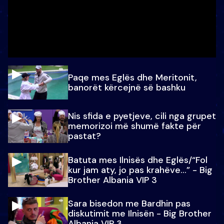
Paqe mes Eglës dhe Meritonit,
banorët kërcejnë së bashku
Nis sfida e pyetjeve, cili nga grupet
memorizoi më shumë fakte për
pastat?
Batuta mes Ilnisës dhe Eglës/“Fol
kur jam aty, jo pas krahëve…” - Big
Brother Albania VIP 3
Sara bisedon me Bardhin pas
diskutimit me Ilnisën - Big Brother
Albania VIP 3