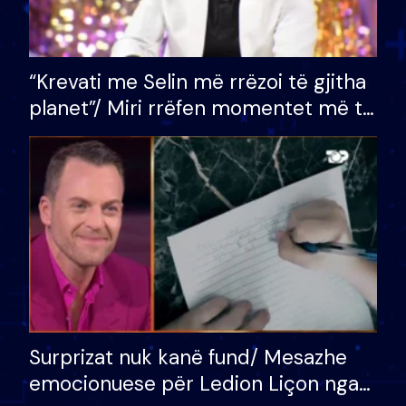
“Krevati me Selin më rrëzoi të gjitha
planet”/ Miri rrëfen momentet më të
bukura në shtëpinë e BB VIP: Do më
mungojë zilja e mëngjesit kur…
Surprizat nuk kanë fund/ Mesazhe
emocionuese për Ledion Liçon nga