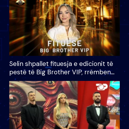
Selin shpallet fituesja e edicionit të
pestë të Big Brother VIP, rrëmben
çmimin e madh prej 100 mijë eurosh