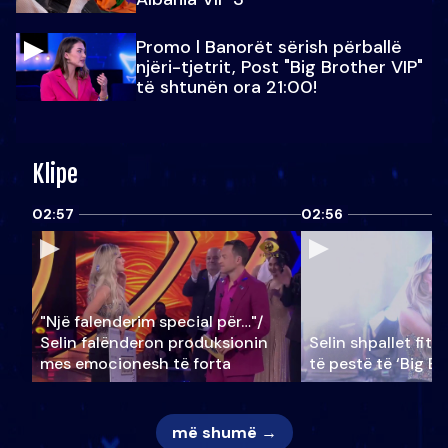
Promo l Banorët sërish përballë
njëri-tjetrit, Post "Big Brother VIP"
të shtunën ora 21:00!
Klipe
02:57
02:56
"Një falenderim special për…"/
Selin falënderon produksionin
Selin shpallet fitu
mes emocionesh të forta
të pestë të ‘Big Br
më shumë →