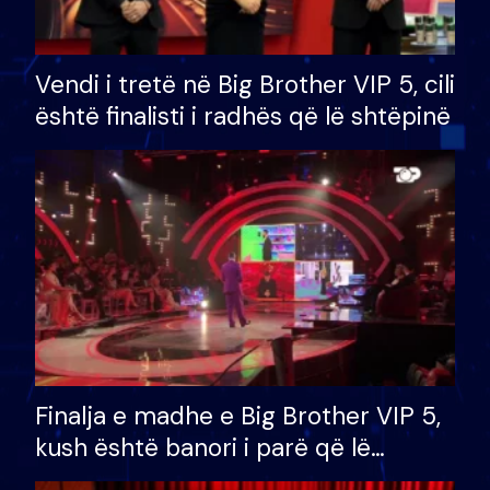
Vendi i tretë në Big Brother VIP 5, cili
është finalisti i radhës që lë shtëpinë
Finalja e madhe e Big Brother VIP 5,
kush është banori i parë që lë
shtëpinë dhe humb mundësinë për