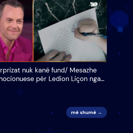
 për
S’kemi ndonjë letër divorci
adh
apo jo?
rprizat nuk kanë fund/ Mesazhe
ocionuese për Ledion Liçon nga
na dhe fëmijët e tij, moderatori
k i mban dot lotët: Nuk meritoj…
më shumë →