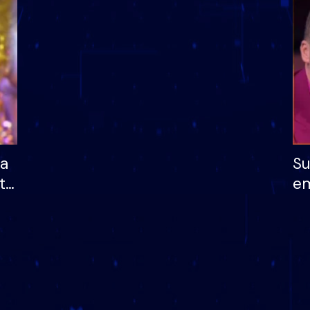
dhe humb mundësinë
të fituar çmimin e m
ha
Su
të
em
më
në
nu