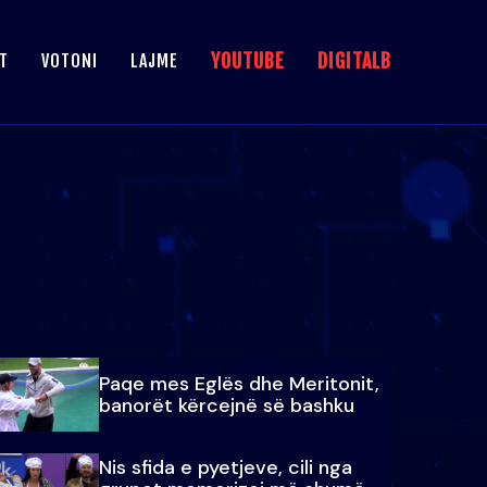
YOUTUBE
DIGITALB
T
VOTONI
LAJME
Paqe mes Eglës dhe Meritonit,
banorët kërcejnë së bashku
Nis sfida e pyetjeve, cili nga