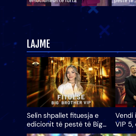
emocionesh të forta
pestë të 
LAJME
Selin shpallet fituesja e
Vendi 
edicionit të pestë të Big
VIP 5, 
Brother VIP, rrëmben
radhës