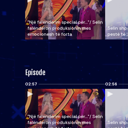
"Një falenderim special për…"/ Selin
falënderon produksionin mes
Selin shpa
emocionesh të forta
pestë të 
Episode
02:57
02:56
"Një falenderim special për…"/ Selin
falënderon produksionin mes
Selin shpa