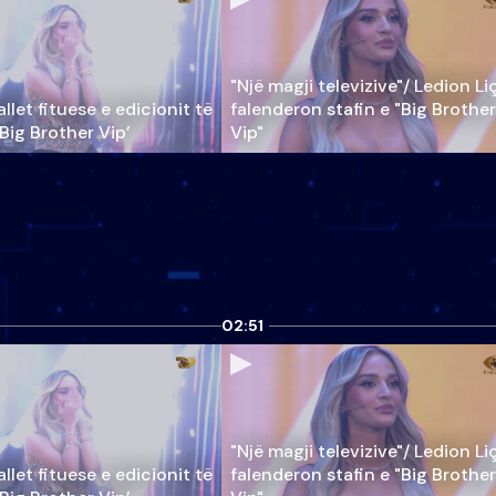
"Një magji televizive"/ Ledion Li
llet fituese e edicionit të
falenderon stafin e "Big Brother
‘Big Brother Vip’
Vip"
02:51
"Një magji televizive"/ Ledion Li
llet fituese e edicionit të
falenderon stafin e "Big Brother