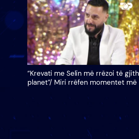
çmimin e madh prej 100
mijë eurosh
“Krevati me Selin më rrëzoi të gjit
planet”/ Miri rrëfen momentet më 
bukura në shtëpinë e BB VIP: Do 
mungojë zilja e mëngjesit kur…