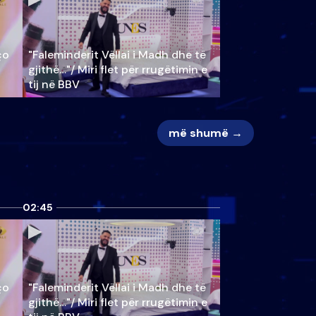
ço
"Faleminderit Vëllai i Madh dhe të
gjithë…"/ Miri flet për rrugëtimin e
tij në BBV
më shumë →
02:45
ço
"Faleminderit Vëllai i Madh dhe të
gjithë…"/ Miri flet për rrugëtimin e