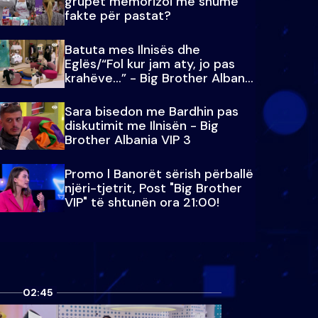
grupet memorizoi më shumë
fakte për pastat?
Batuta mes Ilnisës dhe
Eglës/“Fol kur jam aty, jo pas
krahëve…” - Big Brother Albania
VIP 3
Sara bisedon me Bardhin pas
diskutimit me Ilnisën - Big
Brother Albania VIP 3
Promo l Banorët sërish përballë
njëri-tjetrit, Post "Big Brother
VIP" të shtunën ora 21:00!
02:45