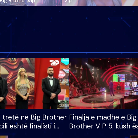
‘Big Brother Vip’
Vip"
i tretë në Big Brother
Finalja e madhe e Big
cili është finalisti i
Brother VIP 5, kush ë
 që lë shtëpinë
banori i parë që lë sh