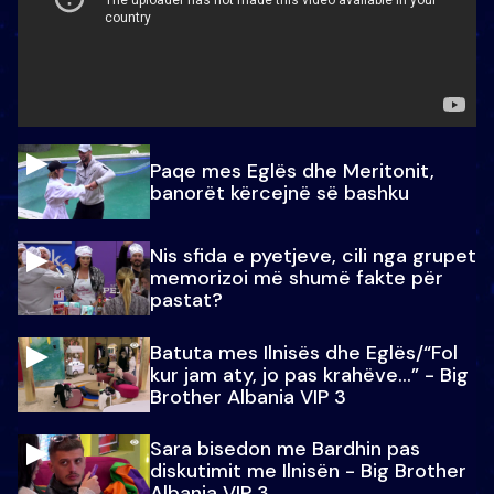
Paqe mes Eglës dhe Meritonit,
banorët kërcejnë së bashku
Nis sfida e pyetjeve, cili nga grupet
memorizoi më shumë fakte për
pastat?
Batuta mes Ilnisës dhe Eglës/“Fol
kur jam aty, jo pas krahëve…” - Big
Brother Albania VIP 3
Sara bisedon me Bardhin pas
diskutimit me Ilnisën - Big Brother
Albania VIP 3