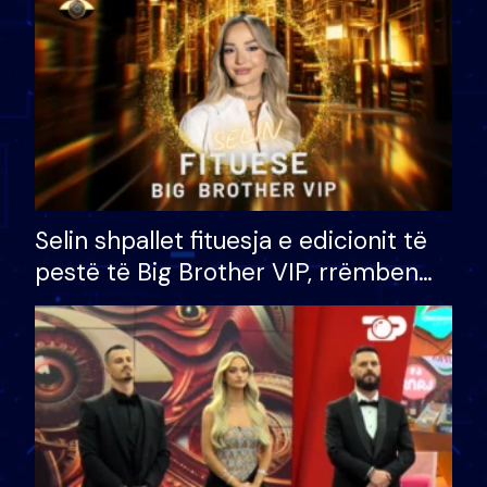
Selin shpallet fituesja e edicionit të
pestë të Big Brother VIP, rrëmben
çmimin e madh prej 100 mijë eurosh