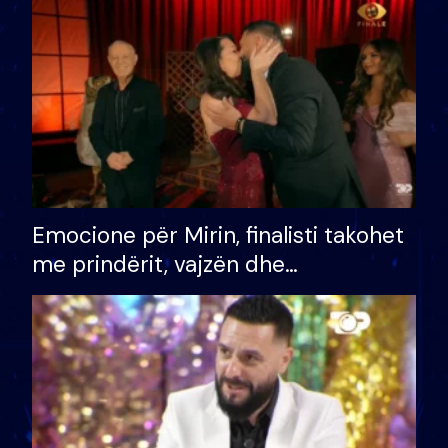
të fituar çmimin e madh
Emocione për Mirin, finalisti takohet
me prindërit, vajzën dhe
bashkëshorten: S’kemi ndonjë letër
divorci apo jo?