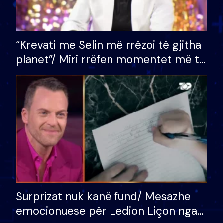
“Krevati me Selin më rrëzoi të gjitha
planet”/ Miri rrëfen momentet më të
bukura në shtëpinë e BB VIP: Do më
mungojë zilja e mëngjesit kur…
Surprizat nuk kanë fund/ Mesazhe
emocionuese për Ledion Liçon nga