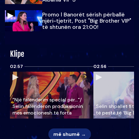
Promo l Banorët sërish përballë
njëri-tjetrit, Post "Big Brother VIP"
të shtunën ora 21:00!
Klipe
02:57
02:56
"Një falenderim special për…"/
Selin falënderon produksionin
Selin shpallet fitu
mes emocionesh të forta
të pestë të ‘Big Br
më shumë →