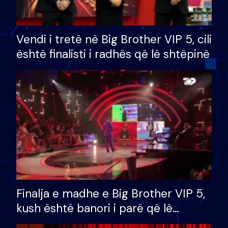
Vendi i tretë në Big Brother VIP 5, cili
është finalisti i radhës që lë shtëpinë
Finalja e madhe e Big Brother VIP 5,
kush është banori i parë që lë
shtëpinë dhe humb mundësinë për