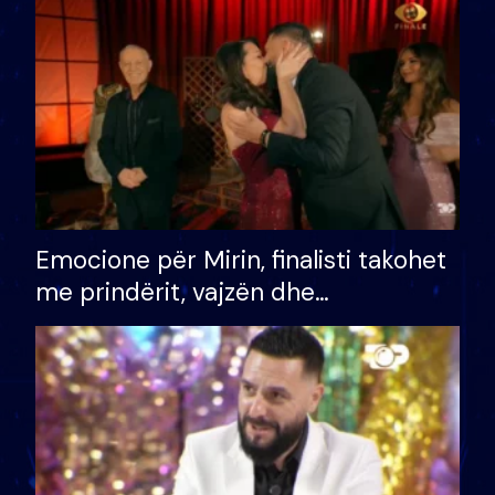
të fituar çmimin e madh
Emocione për Mirin, finalisti takohet
me prindërit, vajzën dhe
bashkëshorten: S’kemi ndonjë letër
divorci apo jo?