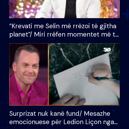
“Krevati me Selin më rrëzoi të gjitha
planet”/ Miri rrëfen momentet më të
bukura në shtëpinë e BB VIP: Do më
mungojë zilja e mëngjesit kur…
Surprizat nuk kanë fund/ Mesazhe
emocionuese për Ledion Liçon nga