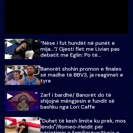
“Nëse i fut hundët në punët e
mija…”/ Gjesti flet me Livian pas
debatit me Eglin: Po të
paralajmëroj
Banorët shohin promon e finales
së madhe të BBV3, ja reagimet e
tyre
Zarf i bardhë/ Banorët do të
shijojnë mëngjesin e fundit së
bashku nga Lori Caffe
"Duhet të kesh limite ku prek, mos
lëndo"/Romeo-Heidit për
përjetimin e familjarëve:Nusja e