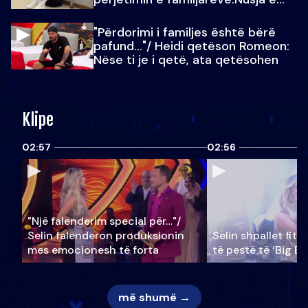
Julit…
"Përdorimi i familjes është bërë
pafund…"/ Heidi qetëson Romeon:
Nëse ti je i qetë, ata qetësohen
Klipe
02:57
02:56
"Një falenderim special për…"/
Selin falënderon produksionin
Selin shpallet fitu
mes emocionesh të forta
të pestë të ‘Big Br
më shumë →