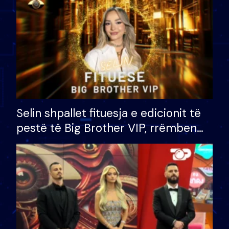
Selin shpallet fituesja e edicionit të
pestë të Big Brother VIP, rrëmben
çmimin e madh prej 100 mijë eurosh