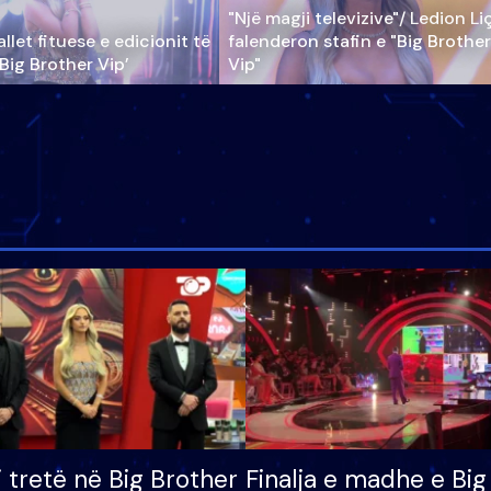
"Një magji televizive"/ Ledion Li
llet fituese e edicionit të
falenderon stafin e "Big Brother
‘Big Brother Vip’
Vip"
i tretë në Big Brother
Finalja e madhe e Big