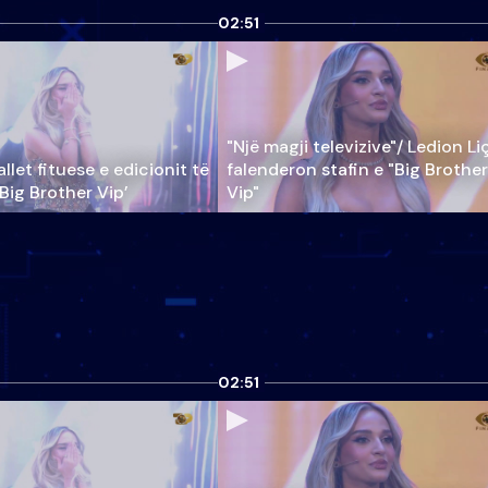
02:51
"Një magji televizive"/ Ledion Li
llet fituese e edicionit të
falenderon stafin e "Big Brother
‘Big Brother Vip’
Vip"
02:51