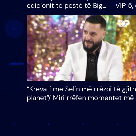
edicionit të pestë të Big
VIP 5, 
Brother VIP, rrëmben
radhës
çmimin e madh prej 100
mijë eurosh
“Krevati me Selin më rrëzoi të gjit
planet”/ Miri rrëfen momentet më 
bukura në shtëpinë e BB VIP: Do 
mungojë zilja e mëngjesit kur…