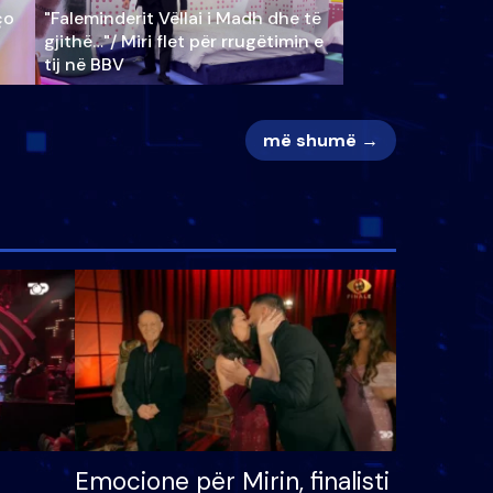
ço
"Faleminderit Vëllai i Madh dhe të
gjithë…"/ Miri flet për rrugëtimin e
tij në BBV
më shumë →
Emocione për Mirin, finalisti