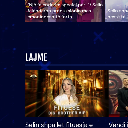
"Një falenderim special për…"/ Selin
falënderon produksionin mes
Selin shpa
emocionesh të forta
pestë të 
LAJME
Selin shpallet fituesja e
Vendi 