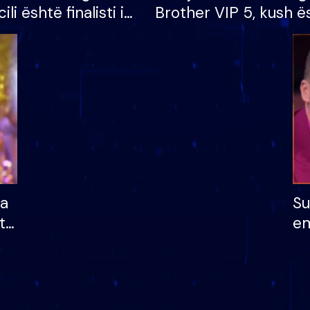
cili është finalisti i
Brother VIP 5, kush ë
 që lë shtëpinë
banori i parë që lë sh
dhe humb mundësinë
të fituar çmimin e m
ha
Su
të
em
më
në
nu