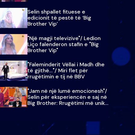
Selin shpallet fituese e
edicionit të pestë të ‘Big
Brother Vip’
"Një magji televizive"/ Ledion
Liço falenderon stafin e "Big
Brother Vip"
"Faleminderit Vëllai i Madh dhe
të gjithë…"/ Miri flet për
rrugëtimin e tij në BBV
"Jam në një lumë emocionesh"/
Selin për eksperiencën e saj në
Big Brother: Rrugëtimi më unik…