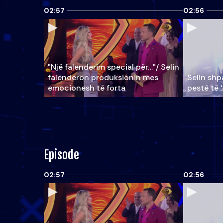
02:57
02:56
"Një falenderim special për…"/ Selin
falënderon produksionin mes
Selin shpa
emocionesh të forta
pestë të 
Episode
02:57
02:56