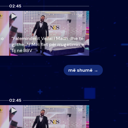
02:45
ço
"Faleminderit Vëllai i Madh dhe të
gjithë…"/ Miri flet për rrugëtimin e
tij në BBV
më shumë →
02:45