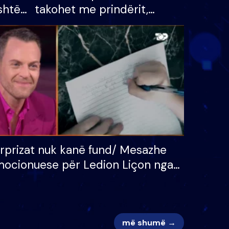
shtë
takohet me prindërit,
tëpinë
vajzën dhe bashkëshorten:
 për
S’kemi ndonjë letër divorci
adh
apo jo?
rprizat nuk kanë fund/ Mesazhe
ocionuese për Ledion Liçon nga
na dhe fëmijët e tij, moderatori
k i mban dot lotët: Nuk meritoj…
më shumë →