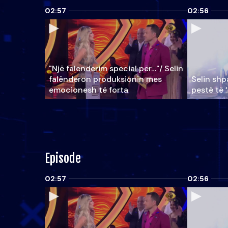
02:57
02:56
"Një falenderim special për…"/ Selin
falënderon produksionin mes
Selin shpa
emocionesh të forta
pestë të 
Episode
02:57
02:56