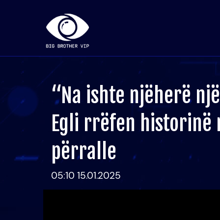
“Na ishte njëherë një
Egli rrëfen historinë
përralle
05:10 15.01.2025