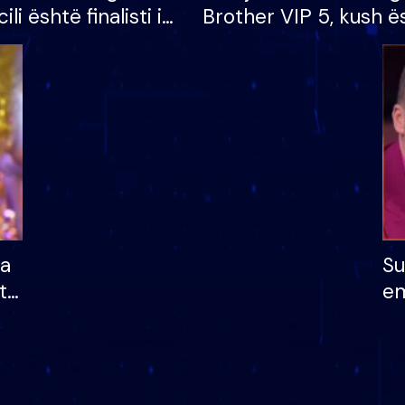
cili është finalisti i
Brother VIP 5, kush ë
 që lë shtëpinë
banori i parë që lë sh
dhe humb mundësinë
të fituar çmimin e m
ha
Su
të
em
më
në
nu