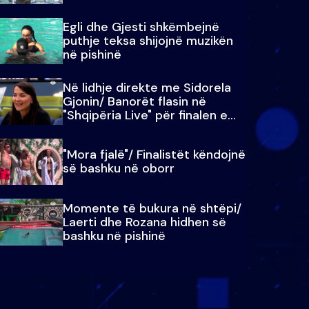
Egli dhe Gjesti shkëmbejnë
puthje teksa shijojnë muzikën
në pishinë
Në lidhje direkte me Sidorela
Gjonin/ Banorët flasin në
"Shqipëria Live" për finalen e
madhe
"Mora fjalë"/ Finalistët këndojnë
së bashku në oborr
Momente të bukura në shtëpi/
Laerti dhe Rozana hidhen së
bashku në pishinë