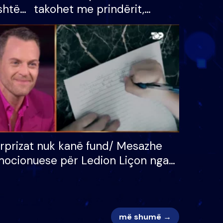
shtë
takohet me prindërit,
tëpinë
vajzën dhe bashkëshorten:
 për
S’kemi ndonjë letër divorci
adh
apo jo?
rprizat nuk kanë fund/ Mesazhe
ocionuese për Ledion Liçon nga
na dhe fëmijët e tij, moderatori
k i mban dot lotët: Nuk meritoj…
më shumë →