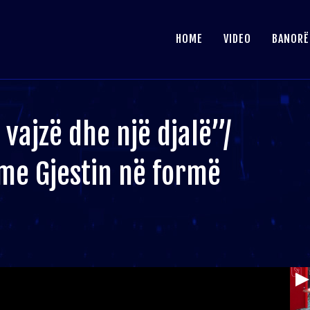
HOME
VIDEO
BANORË
 vajzë dhe një djalë”/
 me Gjestin në formë