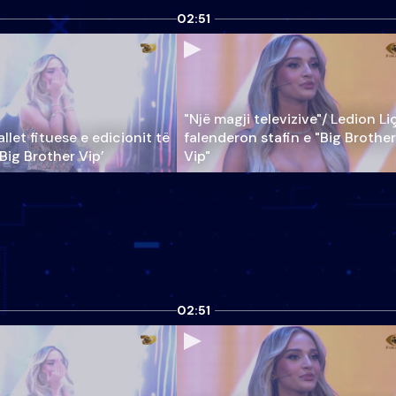
02:51
"Një magji televizive"/ Ledion Li
llet fituese e edicionit të
falenderon stafin e "Big Brother
‘Big Brother Vip’
Vip"
02:51