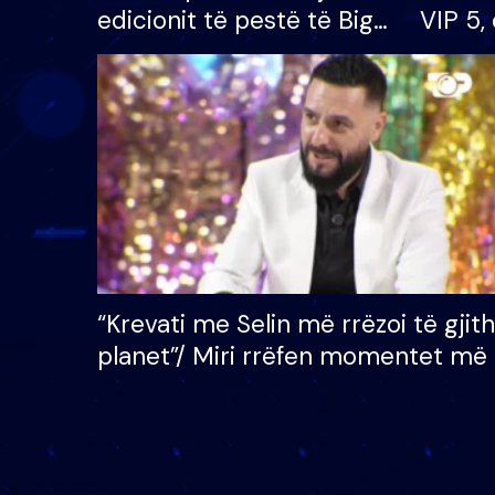
edicionit të pestë të Big
VIP 5, 
Brother VIP, rrëmben
radhës
çmimin e madh prej 100
mijë eurosh
“Krevati me Selin më rrëzoi të gjit
planet”/ Miri rrëfen momentet më 
bukura në shtëpinë e BB VIP: Do 
mungojë zilja e mëngjesit kur…