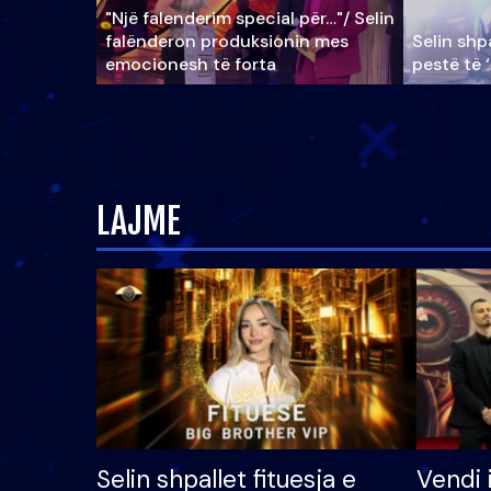
"Një falenderim special për…"/ Selin
falënderon produksionin mes
Selin shpa
emocionesh të forta
pestë të 
LAJME
Selin shpallet fituesja e
Vendi 