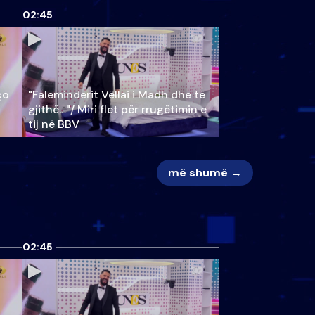
02:45
ço
"Faleminderit Vëllai i Madh dhe të
gjithë…"/ Miri flet për rrugëtimin e
tij në BBV
më shumë →
02:45