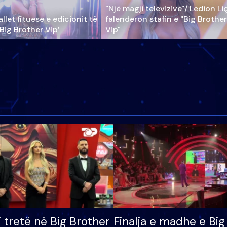
"Një magji televizive"/ Ledion Li
llet fituese e edicionit të
falenderon stafin e "Big Brother
‘Big Brother Vip’
Vip"
i tretë në Big Brother
Finalja e madhe e Big