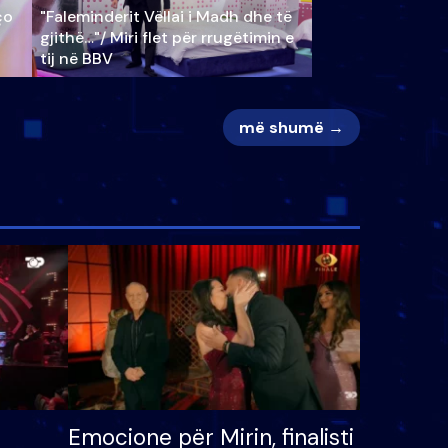
ço
"Faleminderit Vëllai i Madh dhe të
gjithë…"/ Miri flet për rrugëtimin e
tij në BBV
më shumë →
Emocione për Mirin, finalisti