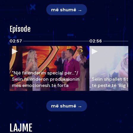
më shumë →
Episode
02:57
02:56
"Një falenderim special për…"/
Selin falënderon produksionin
Selin shpallet fitu
mes emocionesh të forta
të pestë të ‘Big Br
më shumë →
LAJME