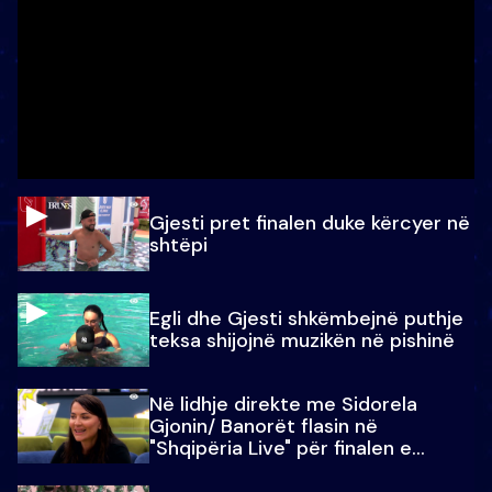
Gjesti pret finalen duke kërcyer në
shtëpi
Egli dhe Gjesti shkëmbejnë puthje
teksa shijojnë muzikën në pishinë
Në lidhje direkte me Sidorela
Gjonin/ Banorët flasin në
"Shqipëria Live" për finalen e
madhe