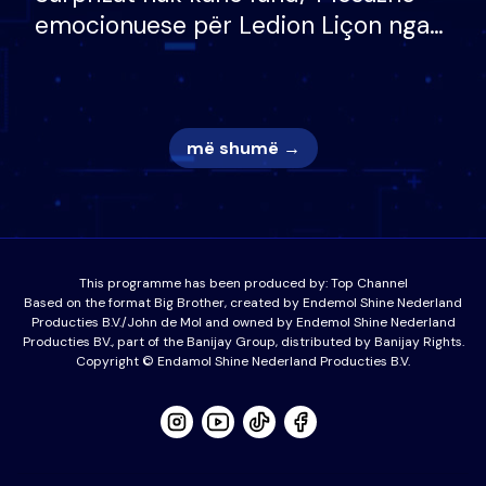
emocionuese për Ledion Liçon nga
nëna dhe fëmijët e tij, moderatori
nuk i mban dot lotët: Nuk meritoj…
më shumë →
This programme has been produced by:
Top Channel
Based on the format Big Brother, created by Endemol Shine Nederland
Producties B.V./John de Mol and owned by Endemol Shine Nederland
Producties BV., part of the Banijay Group, distributed by Banijay Rights.
Copyright © Endamol Shine Nederland Producties B.V.