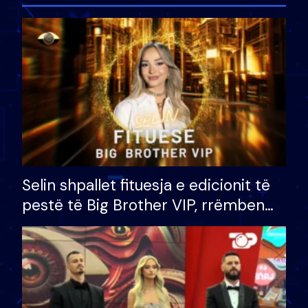
Selin shpallet fituesja e edicionit të
pestë të Big Brother VIP, rrëmben
çmimin e madh prej 100 mijë eurosh