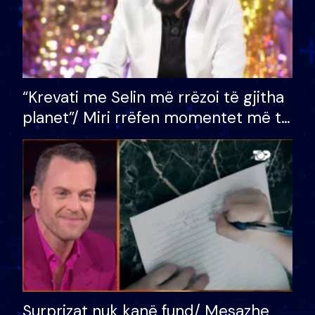
“Krevati me Selin më rrëzoi të gjitha
planet”/ Miri rrëfen momentet më të
bukura në shtëpinë e BB VIP: Do më
mungojë zilja e mëngjesit kur…
Surprizat nuk kanë fund/ Mesazhe