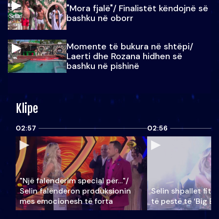
"Mora fjalë"/ Finalistët këndojnë së
bashku në oborr
Momente të bukura në shtëpi/
Laerti dhe Rozana hidhen së
bashku në pishinë
Klipe
02:57
02:56
"Një falenderim special për…"/
Selin falënderon produksionin
Selin shpallet fitu
mes emocionesh të forta
të pestë të ‘Big Br