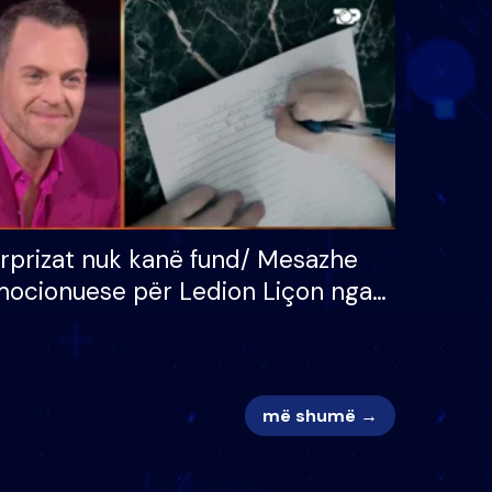
 për
S’kemi ndonjë letër divorci
adh
apo jo?
rprizat nuk kanë fund/ Mesazhe
ocionuese për Ledion Liçon nga
na dhe fëmijët e tij, moderatori
k i mban dot lotët: Nuk meritoj…
më shumë →