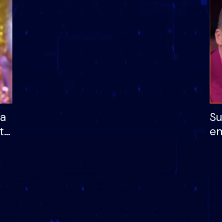
dhe humb mundësinë
të fituar çmimin e m
ha
Su
të
em
më
në
nu