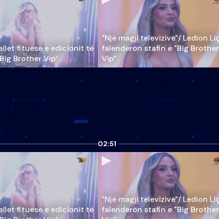
"Një magji televizive"/ Ledion Li
llet fituese e edicionit të
falenderon stafin e "Big Brother
‘Big Brother Vip’
Vip"
02:51
"Një magji televizive"/ Ledion Li
llet fituese e edicionit të
falenderon stafin e "Big Brother