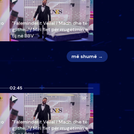
ço
"Faleminderit Vëllai i Madh dhe të
gjithë…"/ Miri flet për rrugëtimin e
tij në BBV
më shumë →
02:45
ço
"Faleminderit Vëllai i Madh dhe të
gjithë…"/ Miri flet për rrugëtimin e