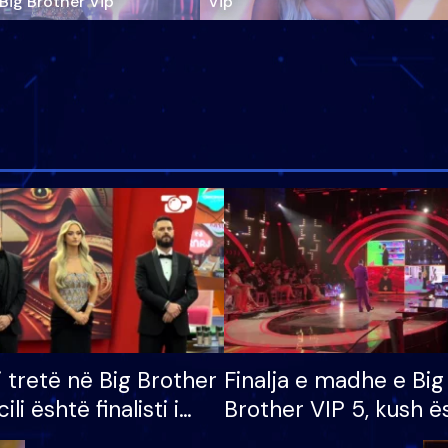
‘Big Brother Vip’
Vip"
i tretë në Big Brother
Finalja e madhe e Big
cili është finalisti i
Brother VIP 5, kush ë
 që lë shtëpinë
banori i parë që lë sh