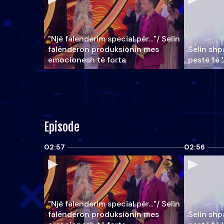
"Një falenderim special për…"/ Selin
falënderon produksionin mes
Selin shpa
emocionesh të forta
pestë të 
Episode
02:57
02:56
"Një falenderim special për…"/ Selin
falënderon produksionin mes
Selin shpa