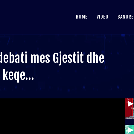
HOME
VIDEO
BANORË
debati mes Gjestit dhe
e keqe…