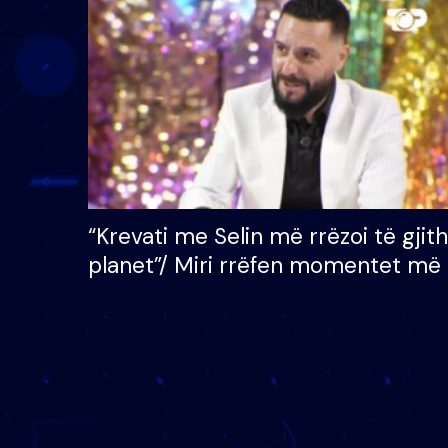
çmimin e madh prej 100
mijë eurosh
“Krevati me Selin më rrëzoi të gjit
planet”/ Miri rrëfen momentet më 
bukura në shtëpinë e BB VIP: Do 
mungojë zilja e mëngjesit kur…