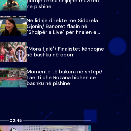
puthje teksa shijojnë muzikën
në pishinë
Në lidhje direkte me Sidorela
Gjonin/ Banorët flasin në
"Shqipëria Live" për finalen e
madhe
"Mora fjalë"/ Finalistët këndojnë
së bashku në oborr
Momente të bukura në shtëpi/
Laerti dhe Rozana hidhen së
bashku në pishinë
02:45