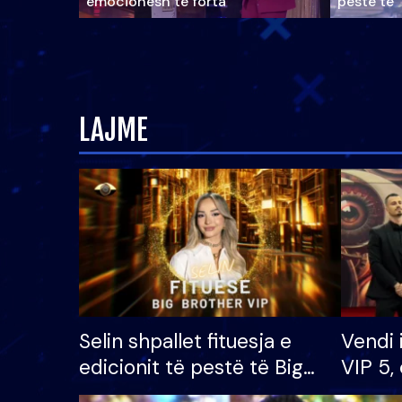
emocionesh të forta
pestë të 
LAJME
Selin shpallet fituesja e
Vendi 
edicionit të pestë të Big
VIP 5, 
Brother VIP, rrëmben
radhës