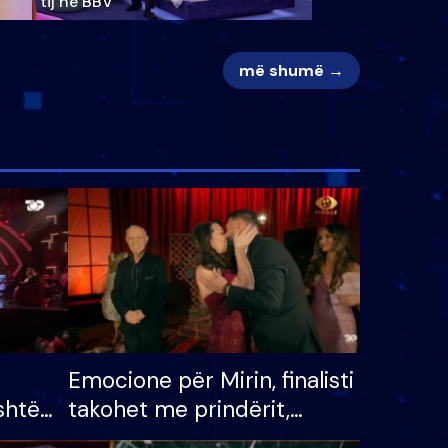
tij në BBV
më shumë →
Emocione për Mirin, finalisti
shtë
takohet me prindërit,
tëpinë
vajzën dhe bashkëshorten: