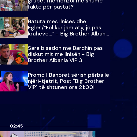
grupet memorizoi më shumë
fakte për pastat?
Batuta mes Ilnisës dhe
Eglës/“Fol kur jam aty, jo pas
krahëve…” - Big Brother Albania
VIP 3
Sara bisedon me Bardhin pas
diskutimit me Ilnisën - Big
Brother Albania VIP 3
Promo l Banorët sërish përballë
njëri-tjetrit, Post "Big Brother
VIP" të shtunën ora 21:00!
02:45