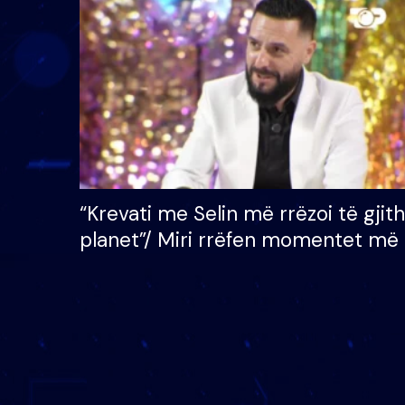
çmimin e madh prej 100
mijë eurosh
“Krevati me Selin më rrëzoi të gjit
planet”/ Miri rrëfen momentet më 
bukura në shtëpinë e BB VIP: Do 
mungojë zilja e mëngjesit kur…