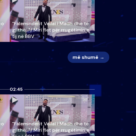
ço
"Faleminderit Vëllai i Madh dhe të
gjithë…"/ Miri flet për rrugëtimin e
tij në BBV
më shumë →
02:45
ço
"Faleminderit Vëllai i Madh dhe të
gjithë…"/ Miri flet për rrugëtimin e