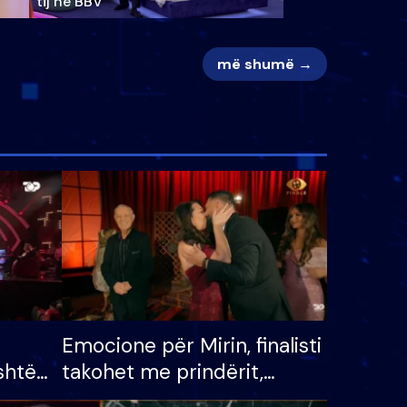
tij në BBV
më shumë →
Emocione për Mirin, finalisti
shtë
takohet me prindërit,
tëpinë
vajzën dhe bashkëshorten: