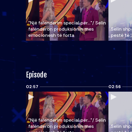
"Një falenderim special për…"/ Selin
falënderon produksionin mes
Selin shpa
emocionesh të forta
pestë të 
Episode
02:57
02:56
"Një falenderim special për…"/ Selin
falënderon produksionin mes
Selin shpa