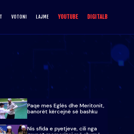
YOUTUBE
DIGITALB
T
VOTONI
LAJME
Paqe mes Eglës dhe Meritonit,
banorët kërcejnë së bashku
Nis sfida e pyetjeve, cili nga