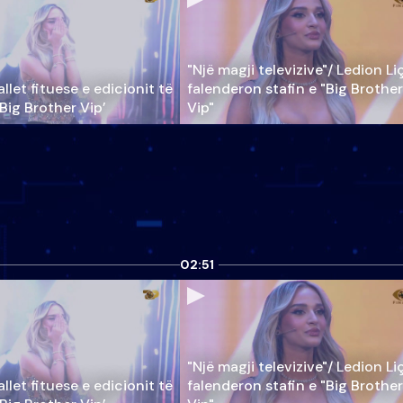
"Një magji televizive"/ Ledion Li
llet fituese e edicionit të
falenderon stafin e "Big Brother
‘Big Brother Vip’
Vip"
02:51
"Një magji televizive"/ Ledion Li
llet fituese e edicionit të
falenderon stafin e "Big Brother