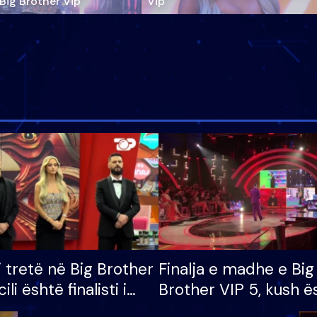
‘Big Brother Vip’
Vip"
i tretë në Big Brother
Finalja e madhe e Big
cili është finalisti i
Brother VIP 5, kush ë
 që lë shtëpinë
banori i parë që lë sh