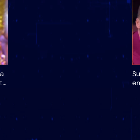
dhe humb mundësinë
të fituar çmimin e m
ha
Su
të
em
më
në
nu