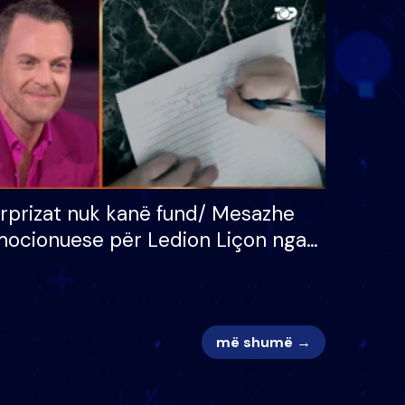
 për
S’kemi ndonjë letër divorci
adh
apo jo?
rprizat nuk kanë fund/ Mesazhe
ocionuese për Ledion Liçon nga
na dhe fëmijët e tij, moderatori
k i mban dot lotët: Nuk meritoj…
më shumë →