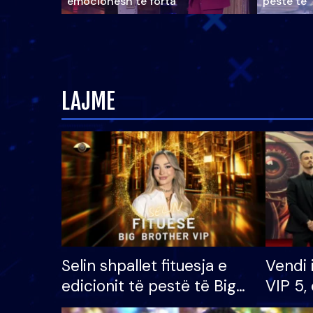
emocionesh të forta
pestë të 
LAJME
Selin shpallet fituesja e
Vendi 
edicionit të pestë të Big
VIP 5, 
Brother VIP, rrëmben
radhës