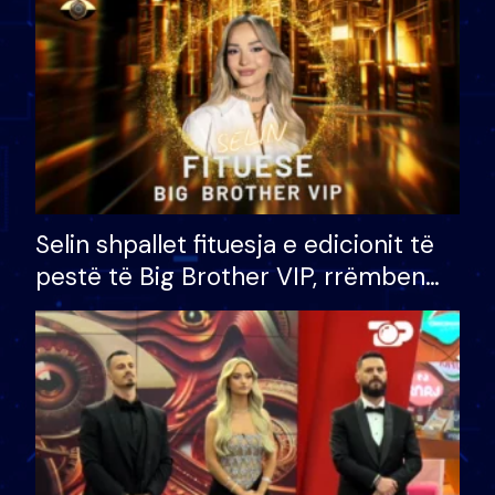
Selin shpallet fituesja e edicionit të
pestë të Big Brother VIP, rrëmben
çmimin e madh prej 100 mijë eurosh