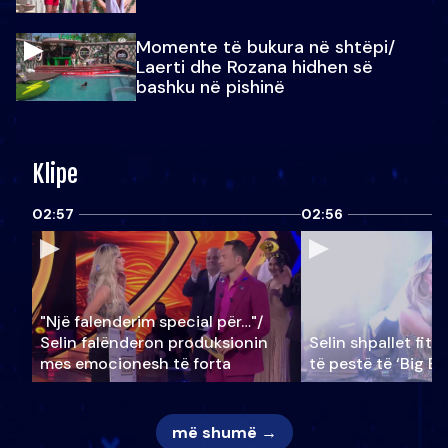
Momente të bukura në shtëpi/
Laerti dhe Rozana hidhen së
bashku në pishinë
Klipe
02:57
02:56
"Një falenderim special për…"/
Selin falënderon produksionin
Selin shpallet fitu
mes emocionesh të forta
të pestë të ‘Big Br
më shumë →