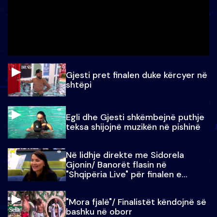
Gjesti pret finalen duke kërcyer në
shtëpi
Egli dhe Gjesti shkëmbejnë puthje
teksa shijojnë muzikën në pishinë
Në lidhje direkte me Sidorela
Gjonin/ Banorët flasin në
"Shqipëria Live" për finalen e
madhe
"Mora fjalë"/ Finalistët këndojnë së
bashku në oborr