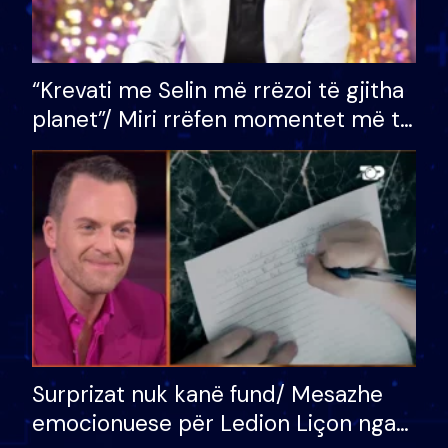
“Krevati me Selin më rrëzoi të gjitha
planet”/ Miri rrëfen momentet më të
bukura në shtëpinë e BB VIP: Do më
mungojë zilja e mëngjesit kur…
Surprizat nuk kanë fund/ Mesazhe
emocionuese për Ledion Liçon nga