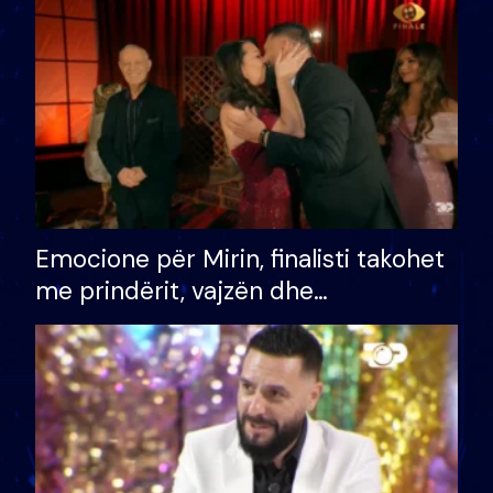
të fituar çmimin e madh
Emocione për Mirin, finalisti takohet
me prindërit, vajzën dhe
bashkëshorten: S’kemi ndonjë letër
divorci apo jo?