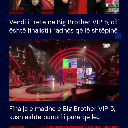
Vendi i tretë në Big Brother VIP 5, cili
është finalisti i radhës që lë shtëpinë
Finalja e madhe e Big Brother VIP 5,
kush është banori i parë që lë
shtëpinë dhe humb mundësinë për