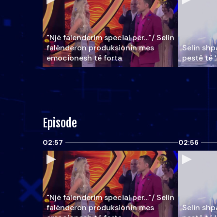
"Një falenderim special për…"/ Selin
falënderon produksionin mes
Selin shpa
emocionesh të forta
pestë të 
Episode
02:57
02:56
"Një falenderim special për…"/ Selin
falënderon produksionin mes
Selin shpa