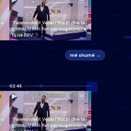
ço
"Faleminderit Vëllai i Madh dhe të
gjithë…"/ Miri flet për rrugëtimin e
tij në BBV
më shumë →
02:45
ço
"Faleminderit Vëllai i Madh dhe të
gjithë…"/ Miri flet për rrugëtimin e