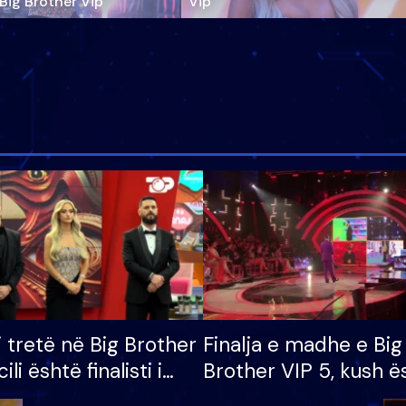
‘Big Brother Vip’
Vip"
i tretë në Big Brother
Finalja e madhe e Big
cili është finalisti i
Brother VIP 5, kush ë
 që lë shtëpinë
banori i parë që lë sh