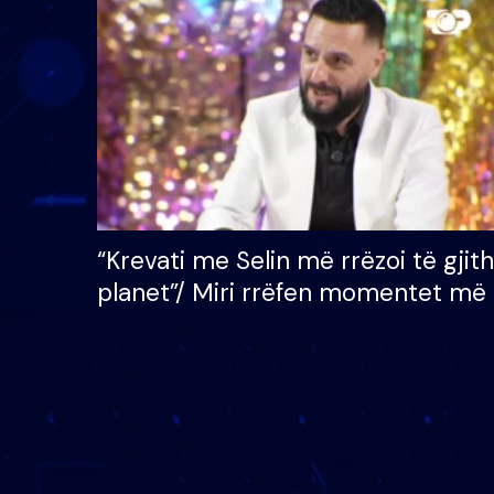
çmimin e madh prej 100
mijë eurosh
“Krevati me Selin më rrëzoi të gjit
planet”/ Miri rrëfen momentet më 
bukura në shtëpinë e BB VIP: Do 
mungojë zilja e mëngjesit kur…