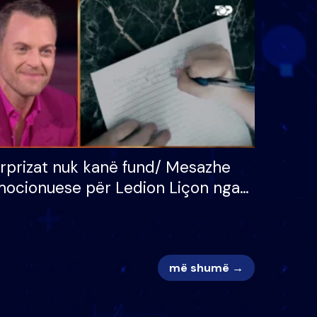
 për
S’kemi ndonjë letër divorci
adh
apo jo?
rprizat nuk kanë fund/ Mesazhe
ocionuese për Ledion Liçon nga
na dhe fëmijët e tij, moderatori
k i mban dot lotët: Nuk meritoj…
më shumë →