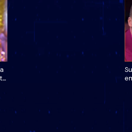
dhe humb mundësinë
të fituar çmimin e m
ha
Su
të
em
më
në
nu