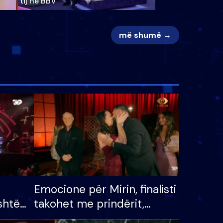
tij në BBV
më shumë →
Emocione për Mirin, finalisti
shtë
takohet me prindërit,
tëpinë
vajzën dhe bashkëshorten: