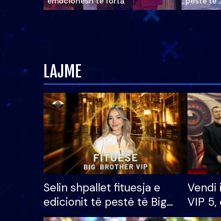
emocionesh të forta
pestë të 
LAJME
Selin shpallet fituesja e
Vendi 
edicionit të pestë të Big
VIP 5, 
Brother VIP, rrëmben
radhës