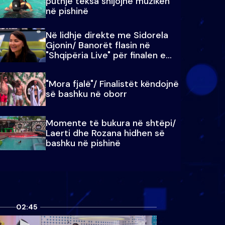
puthje teksa shijojnë muzikën
në pishinë
Në lidhje direkte me Sidorela
Gjonin/ Banorët flasin në
"Shqipëria Live" për finalen e
madhe
"Mora fjalë"/ Finalistët këndojnë
së bashku në oborr
Momente të bukura në shtëpi/
Laerti dhe Rozana hidhen së
bashku në pishinë
02:45