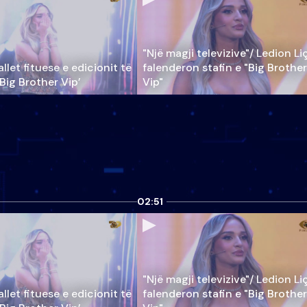
"Një magji televizive"/ Ledion Li
llet fituese e edicionit të
falenderon stafin e "Big Brother
‘Big Brother Vip’
Vip"
02:51
"Një magji televizive"/ Ledion Li
llet fituese e edicionit të
falenderon stafin e "Big Brother