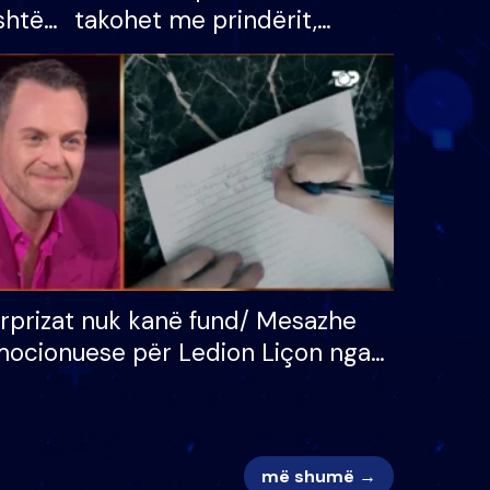
shtë
takohet me prindërit,
tëpinë
vajzën dhe bashkëshorten:
 për
S’kemi ndonjë letër divorci
adh
apo jo?
rprizat nuk kanë fund/ Mesazhe
ocionuese për Ledion Liçon nga
na dhe fëmijët e tij, moderatori
k i mban dot lotët: Nuk meritoj…
më shumë →