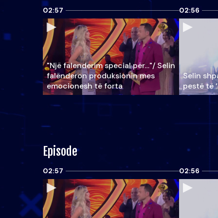
02:57
02:56
"Një falenderim special për…"/ Selin
falënderon produksionin mes
Selin shpa
emocionesh të forta
pestë të 
Episode
02:57
02:56