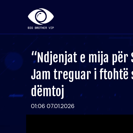
“Ndjenjat e mija për S
Jam treguar i ftohtë
dëmtoj
01:06 07.01.2026