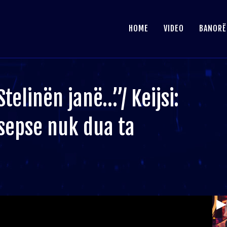
HOME
VIDEO
BANORË
telinën janë…”/ Keijsi:
 sepse nuk dua ta