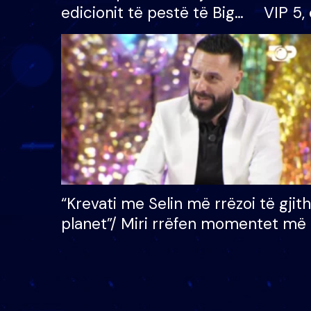
edicionit të pestë të Big
VIP 5, 
Brother VIP, rrëmben
radhës
çmimin e madh prej 100
mijë eurosh
“Krevati me Selin më rrëzoi të gjit
planet”/ Miri rrëfen momentet më 
bukura në shtëpinë e BB VIP: Do 
mungojë zilja e mëngjesit kur…