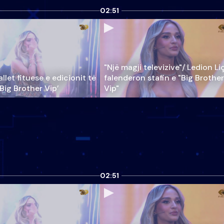
02:51
"Një magji televizive"/ Ledion Li
llet fituese e edicionit të
falenderon stafin e "Big Brother
‘Big Brother Vip’
Vip"
02:51