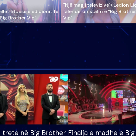
"Një magji televizive"/ Ledion Li
llet fituese e edicionit të
falenderon stafin e "Big Brother
‘Big Brother Vip’
Vip"
i tretë në Big Brother
Finalja e madhe e Big