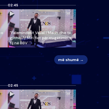
02:45
ço
"Faleminderit Vëllai i Madh dhe të
gjithë…"/ Miri flet për rrugëtimin e
tij në BBV
më shumë →
02:45