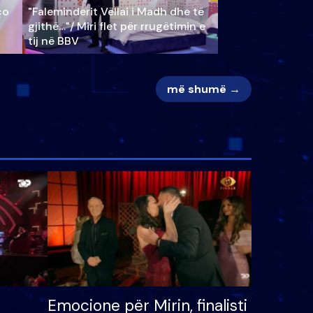
ço
"Faleminderit Vëllai i Madh dhe të
gjithë…"/ Miri flet për rrugëtimin e
tij në BBV
më shumë →
Emocione për Mirin, finalisti