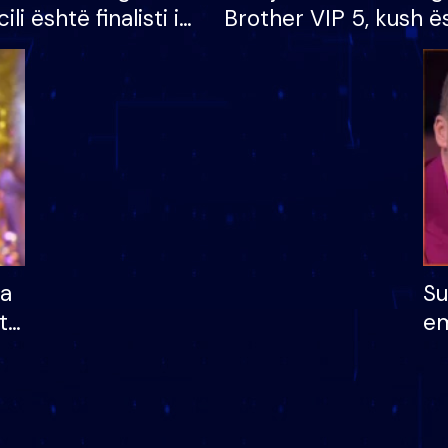
cili është finalisti i
Brother VIP 5, kush ë
 që lë shtëpinë
banori i parë që lë sh
dhe humb mundësinë
të fituar çmimin e m
ha
Su
të
em
më
në
nu