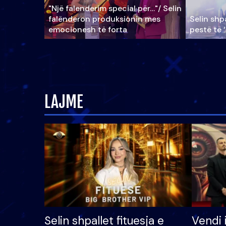
"Një falenderim special për…"/ Selin
falënderon produksionin mes
Selin shpa
emocionesh të forta
pestë të 
LAJME
Selin shpallet fituesja e
Vendi 