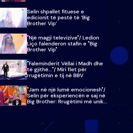
Selin shpallet fituese e
edicionit të pestë të ‘Big
Brother Vip’
"Një magji televizive"/ Ledion
Liço falenderon stafin e "Big
Brother Vip"
"Faleminderit Vëllai i Madh dhe
të gjithë…"/ Miri flet për
rrugëtimin e tij në BBV
"Jam në një lumë emocionesh"/
Selin për eksperiencën e saj në
Big Brother: Rrugëtimi më unik…