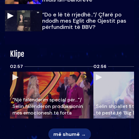
“Do e lë të rrjedhë..”/ Çfarë po
ndodh mes Eglit dhe Gjestit pas
përfundimit të BBV?
Klipe
02:57
02:56
"Një falenderim special për…"/
Selin falënderon produksionin
Selin shpallet fitu
mes emocionesh të forta
të pestë të ‘Big Br
më shumë →