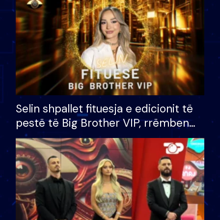
Selin shpallet fituesja e edicionit të
pestë të Big Brother VIP, rrëmben
çmimin e madh prej 100 mijë eurosh