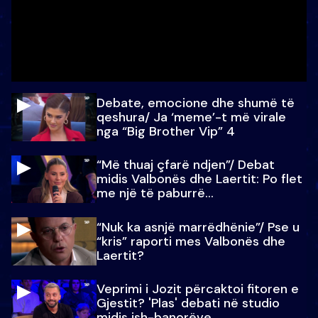
Debate, emocione dhe shumë të
qeshura/ Ja ‘meme’-t më virale
nga “Big Brother Vip” 4
“Më thuaj çfarë ndjen”/ Debat
midis Valbonës dhe Laertit: Po flet
me një të paburrë...
“Nuk ka asnjë marrëdhënie”/ Pse u
“kris” raporti mes Valbonës dhe
Laertit?
Veprimi i Jozit përcaktoi fitoren e
Gjestit? 'Plas' debati në studio
midis ish-banorëve