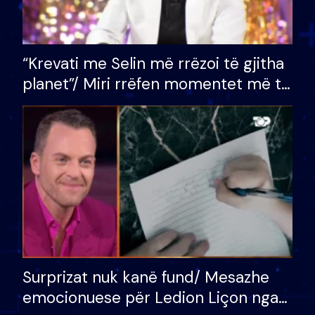
“Krevati me Selin më rrëzoi të gjitha
planet”/ Miri rrëfen momentet më të
bukura në shtëpinë e BB VIP: Do më
mungojë zilja e mëngjesit kur…
Surprizat nuk kanë fund/ Mesazhe
emocionuese për Ledion Liçon nga