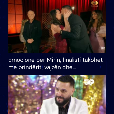
të fituar çmimin e madh
Emocione për Mirin, finalisti takohet
me prindërit, vajzën dhe
bashkëshorten: S’kemi ndonjë letër
divorci apo jo?