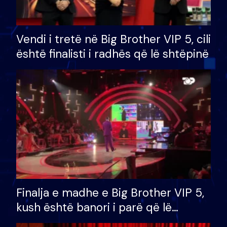
Vendi i tretë në Big Brother VIP 5, cili
është finalisti i radhës që lë shtëpinë
Finalja e madhe e Big Brother VIP 5,
kush është banori i parë që lë
shtëpinë dhe humb mundësinë për